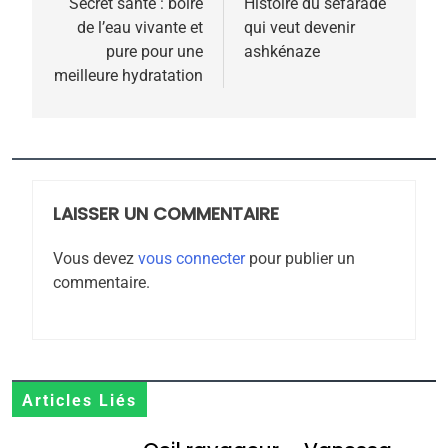
de
Secret santé : boire
Histoire du séfarade
de l’eau vivante et
qui veut devenir
l’article
pure pour une
ashkénaze
meilleure hydratation
5
2025, l’année la plus
meurtrière selon le
rapport d’ADL contre
LAISSER UN COMMENTAIRE
FRANCE
ISRAÉL
l’antisémitisme
Vous devez
vous connecter
pour publier un
6
commentaire.
FIÈRE, DIGNE ET RÉSILIENTE :
POURQUOI JE REVENDIQUE
MA JUDAÏTE par Thérèse
ISRAÉL
JUDAISME
Zrihen-Dvir
7
Articles Liés
CE QUI NOUS MANQUE –