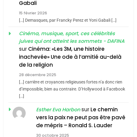
5
Gabali
CINEMA
ISRAÉL
2025, l’année la plus
15 février 2026
meurtrière selon le rapport
2
[…] Demasques, par Francky Perez et Yoni Gabali […]
«Tu dis génocide, je dis
d’ADL contre
FRANCE
ISRAÉL
guerre»: La nouvelle
Cinéma, musique, sport, ces célébrités
l’antisémitisme
juives qui ont atteint les sommets - DAFINA
chanson de Boy George
6
ISRAÉL
JUDAISME
FIÈRE, DIGNE ET RÉSILIENTE :
sur
Cinéma: «Les 3M, une histoire
inachevée» Une ode à l’amitié au-delà
POURQUOI JE REVENDIQUE
3
de la religion
MA JUDAÏTE par Thérèse
Tout sur la Nostalgie
ISRAÉL
JUDAISME
Zrihen-Dvir
28 décembre 2025
SOUVENIRS
[…] carrière et croyances religieuses fortes n’a donc rien
7
CE QUI NOUS MANQUE –
d’impossible, bien au contraire. D’Hollywood à Facebook
[…]
Jacques Hadida
4
Accords d’Isaac:
sur
Le chemin
JUDAISME
Esther Eva Harbon
l’alliance pourrait
vers la paix ne peut pas être pavé
s’étendre à 13 pays
8
de mépris – Ronald S. Lauder
ISRAÉL
JUDAISME
Maroc : Les amandes de
d’Amérique latine
30 octobre 2025