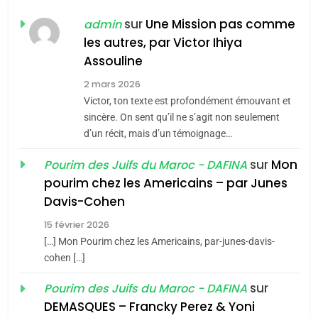
FIÈRE, DIGNE ET RÉSILIENTE :
POURQUOI JE REVENDIQUE
sur
Une Mission pas comme
admin
MA JUDAÏTE par Thérèse
les autres, par Victor Ihiya
ISRAÉL
JUDAISME
Assouline
Zrihen-Dvir
7
2 mars 2026
CE QUI NOUS MANQUE –
Victor, ton texte est profondément émouvant et
Jacques Hadida
sincère. On sent qu’il ne s’agit non seulement
d’un récit, mais d’un témoignage…
JUDAISME
sur
Mon
Pourim des Juifs du Maroc - DAFINA
8
pourim chez les Americains – par Junes
Maroc : Les amandes de
Davis-Cohen
Tafraout, le miel de Tadla
15 février 2026
Azilal consacrés produits
DAFINA
MAROC
[…] Mon Pourim chez les Americains, par-junes-davis-
du terroir
cohen […]
1
Oeil ravageur – Vanessa
sur
Pourim des Juifs du Maroc - DAFINA
De Loya Stauber
DEMASQUES – Francky Perez & Yoni