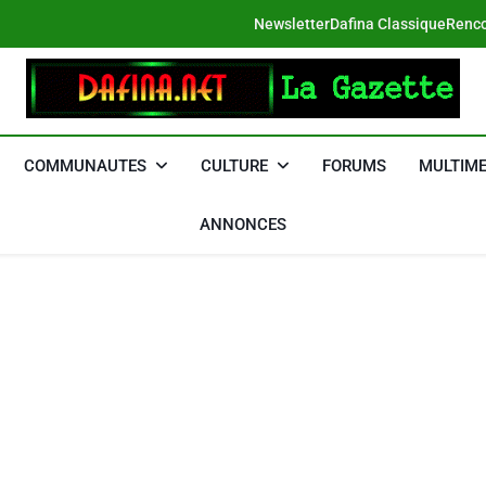
Newsletter
Dafina Classique
Renco
DAFINA
Le Net Des Juifs Du Maroc
COMMUNAUTES
CULTURE
FORUMS
MULTIME
ANNONCES