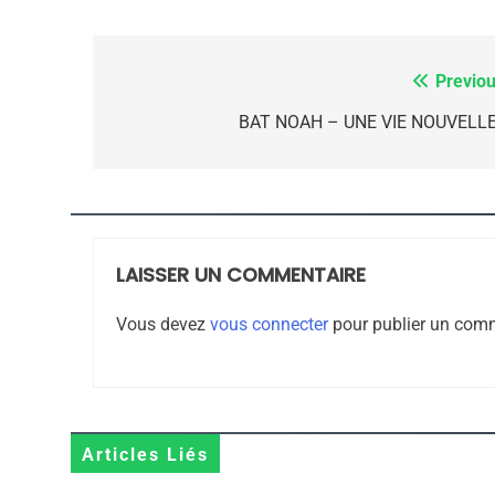
CE QUI NOUS MANQUE
JUDAISME
Previou
Navigation
de
BAT NOAH – UNE VIE NOUVELLE 
l’article
8
LAISSER UN COMMENTAIRE
Maroc : Les Amandes D
Vous devez
vous connecter
pour publier un comm
Terroir
DAFINA
MAROC
Articles Liés
1