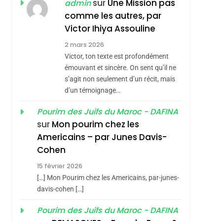
sur
Une Mission pas
admin
Hadida
comme les autres, par
JUDAISME
Victor Ihiya Assouline
8
Maroc : Les Amandes
2 mars 2026
De Tafraout, Le Miel
Victor, ton texte est profondément
De Tadla Azilal
émouvant et sincère. On sent qu’il ne
DAFINA
MAROC
s’agit non seulement d’un récit, mais
Consacrés Produits
1
d’un témoignage…
Oeil Ravageur –
Du Terroir
Vanessa De Loya
Pourim des Juifs du Maroc - DAFINA
sur
Mon pourim chez les
Stauber
CINEMA
ISRAÉL
Americains – par Junes Davis-
2
Cohen
«Tu Dis Génocide, Je
Dis Guerre»: La
15 février 2026
[…] Mon Pourim chez les Americains, par-junes-
Nouvelle Chanson De
sémitisme
ISRAÉL
JUDAISME
davis-cohen […]
Boy George
3
Pourim des Juifs du Maroc - DAFINA
Tout Sur La Nostalgie