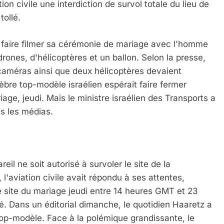
on civile une interdiction de survol totale du lieu de
tollé.
e faire filmer sa cérémonie de mariage avec l'homme
 drones, d'hélicoptères et un ballon. Selon la presse,
caméras ainsi que deux hélicoptères devaient
èbre top-modèle israélien espérait faire fermer
age, jeudi. Mais le ministre israélien des Transports a
s les médias.
il ne soit autorisé à survoler le site de la
'aviation civile avait répondu à ses attentes,
 Meurtrière Selon Le Rapport D’ADL Contre L’anti
le site du mariage jeudi entre 14 heures GMT et 23
é. Dans un éditorial dimanche, le quotidien Haaretz a
top-modèle. Face à la polémique grandissante, le