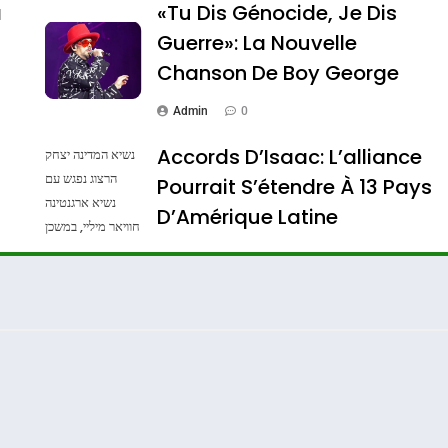
a
«Tu Dis Génocide, Je Dis
Guerre»: La Nouvelle
Chanson De Boy George
ssa De Loya Stauber
Admin
0
Accords D’Isaac: L’alliance
נשיא המדינה יצחק
הרצוג נפגש עם
Pourrait S’étendre À 13 Pays
נשיא ארגנטינה
D’Amérique Latine
חוויאר מיליי, במשכן
הנשיא בירושלים.
Admin
0
צילום: חיים צח /
לע"מ Photos By
: Haim Zach /
GPO
Dis Guerre»: La Nouvelle Chanson De Boy George