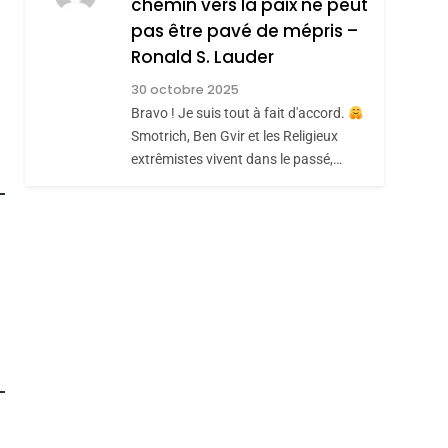
chemin vers la paix ne peut
Hadida
pas être pavé de mépris –
JUDAISME
Ronald S. Lauder
8
Maroc : Les Amandes
30 octobre 2025
De Tafraout, Le Miel
Bravo ! Je suis tout à fait d'accord.
De Tadla Azilal
Smotrich, Ben Gvir et les Religieux
DAFINA
MAROC
extrêmistes vivent dans le passé,…
Consacrés Produits
Du Terroir
roduits Du