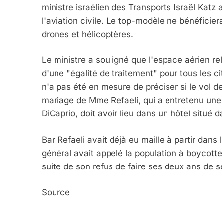
ministre israélien des Transports Israël Katz
l'aviation civile. Le top-modèle ne bénéfici
drones et hélicoptères.
6
Le ministre a souligné que l'espace aérien rel
d'une "égalité de traitement" pour tous les 
n'a pas été en mesure de préciser si le vol d
FIÈRE, DIGNE ET RÉSIL
mariage de Mme Refaeli, qui a entretenu une 
Dvir
DiCaprio, doit avoir lieu dans un hôtel situé d
ISRAÉL
JUDAISME
Bar Refaeli avait déjà eu maille à partir dans
général avait appelé la population à boycotter
suite de son refus de faire ses deux ans de ser
7
Source