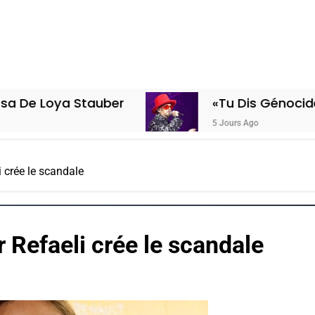
Stauber
«Tu Dis Génocide, Je Dis Gu
5 Jours Ago
i crée le scandale
r Refaeli crée le scandale