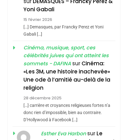
sur
DEMASQUES – Francky Perez &
SOUVENIRS
Yoni Gabali
4
15 février 2026
Accords D’Isaac:
[…] Demasques, par Francky Perez et Yoni
L’alliance Pourrait
Gabali […]
S’étendre À 13 Pays
ISRAÉL
JUDAISME
Cinéma, musique, sport, ces
D’Amérique Latine
5
célébrités juives qui ont atteint les
hérèse Zrihen-
2025, L’année La Plus
sur
Cinéma:
sommets - DAFINA
Meurtrière Selon Le
«Les 3M, une histoire inachevée»
Rapport D’ADL
FRANCE
ISRAÉL
Une ode à l’amitié au-delà de la
Contre
religion
6
FIÈRE, DIGNE ET
L’antisémitisme
28 décembre 2025
RÉSILIENTE :
[…] carrière et croyances religieuses fortes n’a
POURQUOI JE
donc rien d’impossible, bien au contraire.
ISRAÉL
JUDAISME
REVENDIQUE MA
D’Hollywood à Facebook […]
7
CE QUI NOUS
JUDAÏTE Par Thérèse
sur
Le
Esther Eva Harbon
MANQUE – Jacques
Zrihen-Dvir