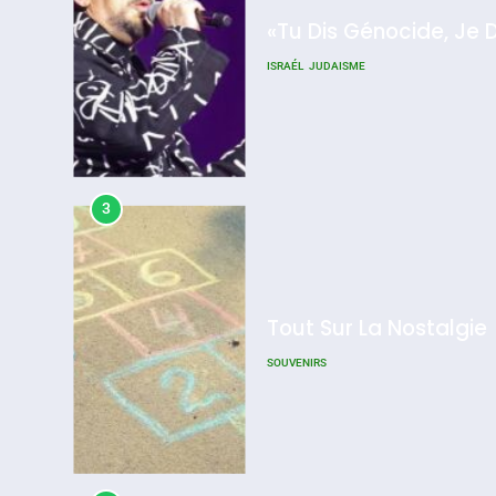
2025, L’année La Plus
Meurtrière Selon Le Rappo
D’ADL Contre
3
L’antisémitisme
Admin
0
Tout Sur La Nostalgie
SOUVENIRS
4