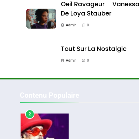
Oeil Ravageur – Vaness
De Loya Stauber
Admin
0
Oeil Ravageur – Vane
CINEMA
ISRAÉL
Tout Sur La Nostalgie
Admin
0
2
Contenu Populaire
«Tu Dis Génocide, Je 
ISRAÉL
JUDAISME