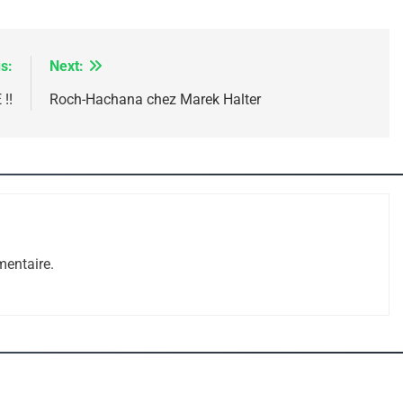
 – Jacques Hadida
s:
Next:
!!
Roch-Hachana chez Marek Halter
e Tafraout, Le Miel De Tadla Azilal Consacrés P
entaire.