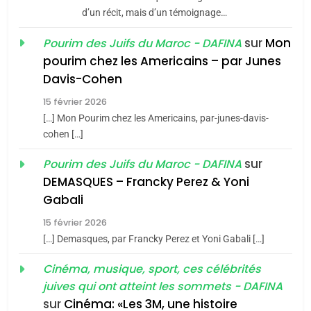
d’un récit, mais d’un témoignage…
JUDAISME
sur
Mon
Pourim des Juifs du Maroc - DAFINA
8
pourim chez les Americains – par Junes
Maroc : Les amandes de
Davis-Cohen
Tafraout, le miel de Tadla
15 février 2026
Azilal consacrés produits
DAFINA
MAROC
[…] Mon Pourim chez les Americains, par-junes-davis-
du terroir
cohen […]
1
Oeil ravageur – Vanessa
sur
Pourim des Juifs du Maroc - DAFINA
De Loya Stauber
DEMASQUES – Francky Perez & Yoni
5
Gabali
CINEMA
ISRAÉL
2025, l’année la plus
15 février 2026
meurtrière selon le rapport
2
[…] Demasques, par Francky Perez et Yoni Gabali […]
«Tu dis génocide, je dis
d’ADL contre
FRANCE
ISRAÉL
guerre»: La nouvelle
Cinéma, musique, sport, ces célébrités
l’antisémitisme
juives qui ont atteint les sommets - DAFINA
chanson de Boy George
6
ISRAÉL
JUDAISME
FIÈRE, DIGNE ET RÉSILIENTE :
sur
Cinéma: «Les 3M, une histoire