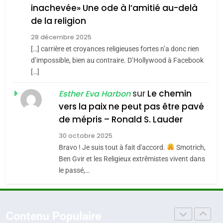
inachevée» Une ode à l’amitié au-delà
POURQUOI JE REVENDIQUE
3
de la religion
MA JUDAÏTE par Thérèse
Tout sur la Nostalgie
ISRAÉL
JUDAISME
Zrihen-Dvir
28 décembre 2025
SOUVENIRS
[…] carrière et croyances religieuses fortes n’a donc rien
7
CE QUI NOUS MANQUE –
d’impossible, bien au contraire. D’Hollywood à Facebook
[…]
Jacques Hadida
4
Accords d’Isaac:
sur
Le chemin
JUDAISME
Esther Eva Harbon
l’alliance pourrait
vers la paix ne peut pas être pavé
s’étendre à 13 pays
8
de mépris – Ronald S. Lauder
ISRAÉL
JUDAISME
Maroc : Les amandes de
d’Amérique latine
30 octobre 2025
Tafraout, le miel de Tadla
5
Bravo ! Je suis tout à fait d'accord.
Smotrich,
2025, l’année la plus
Azilal consacrés produits
DAFINA
MAROC
Ben Gvir et les Religieux extrêmistes vivent dans
meurtrière selon le
du terroir
le passé,…
rapport d’ADL contre
1
FRANCE
ISRAÉL
Oeil ravageur – Vanessa De
l’antisémitisme
Loya Stauber
6
Contenu Populaire
FIÈRE, DIGNE ET RÉSILIENTE :
CINEMA
ISRAÉL