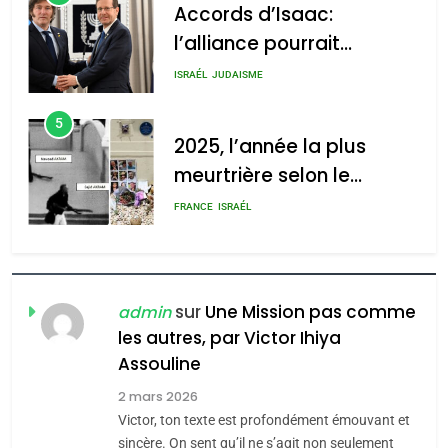
Accords d’Isaac:
l’alliance pourrait
2025, l’année la plus
s’étendre à 13 pays
meurtrière selon le rapport
ISRAÉL
JUDAISME
d’Amérique latine
d’ADL contre
5
l’antisémitisme
2025, l’année la plus
meurtrière selon le
admin
0
rapport d’ADL contre
FRANCE
ISRAÉL
l’antisémitisme
6
FIÈRE, DIGNE ET RÉSILIENTE :
POURQUOI JE REVENDIQUE
sur
Une Mission pas comme
admin
MA JUDAÏTE par Thérèse
les autres, par Victor Ihiya
ISRAÉL
JUDAISME
Assouline
Zrihen-Dvir
7
2 mars 2026
CE QUI NOUS MANQUE –
Victor, ton texte est profondément émouvant et
Jacques Hadida
sincère. On sent qu’il ne s’agit non seulement