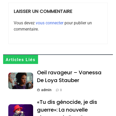
meurtrière selon le
rapport d’ADL contre
LAISSER UN COMMENTAIRE
FRANCE
ISRAÉL
l’antisémitisme
Vous devez
vous connecter
pour publier un
6
commentaire.
FIÈRE, DIGNE ET RÉSILIENTE :
POURQUOI JE REVENDIQUE
MA JUDAÏTE par Thérèse
ISRAÉL
JUDAISME
Zrihen-Dvir
7
Articles Liés
CE QUI NOUS MANQUE –
Oeil ravageur – Vanessa
Jacques Hadida
De Loya Stauber
JUDAISME
admin
0
8
Maroc : Les amandes de
«Tu dis génocide, je dis
Tafraout, le miel de Tadla
guerre»: La nouvelle
Azilal consacrés produits
DAFINA
MAROC