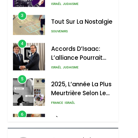
Nouvelle Chanson De
ISRAÉL
JUDAISME
Boy George
3
Tout Sur La Nostalgie
SOUVENIRS
4
Accords D’Isaac:
L’alliance Pourrait
S’étendre À 13 Pays
ISRAÉL
JUDAISME
D’Amérique Latine
5
2025, L’année La Plus
Meurtrière Selon Le
Rapport D’ADL
FRANCE
ISRAÉL
Contre
6
FIÈRE, DIGNE ET
L’antisémitisme
RÉSILIENTE :
POURQUOI JE