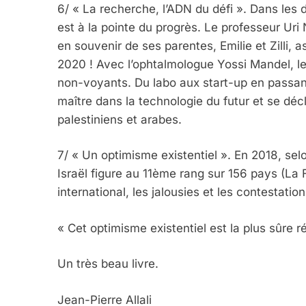
6/ « La recherche, l’ADN du défi ». Dans les
est à la pointe du progrès. Le professeur Uri
en souvenir de ses parentes, Emilie et Zilli, 
2020 ! Avec l’ophtalmologue Yossi Mandel, le
2025, L’année La Plus
non-voyants. Du labo aux start-up en passant 
FRANCE
ISRAÉL
maître dans la technologie du futur et se déc
palestiniens et arabes.
7/ « Un optimisme existentiel ». En 2018, sel
Israël figure au 11ème rang sur 156 pays (La
6
international, les jalousies et les contestations
« Cet optimisme existentiel est la plus sûre 
FIÈRE, DIGNE ET RÉSIL
Dvir
Un très beau livre.
ISRAÉL
JUDAISME
Jean-Pierre Allali