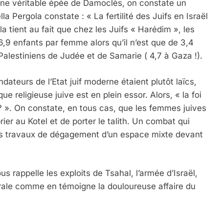
 une véritable épée de Damoclès, on constate un
a Pergola constate : « La fertilité des Juifs en Israël
a tient au fait que chez les Juifs « Harédim », les
e 6,9 enfants par femme alors qu’il n’est que de 3,4
 Palestiniens de Judée et de Samarie ( 4,7 à Gaza !).
dateurs de l’Etat juif moderne étaient plutôt laïcs,
ue religieuse juive est en plein essor. Alors, « la foi
 ? ». On constate, en tous cas, que les femmes juives
rier au Kotel et de porter le talith. Un combat qui
les travaux de dégagement d’un espace mixte devant
ous rappelle les exploits de Tsahal, l’armée d’Israël,
rale comme en témoigne la douloureuse affaire du