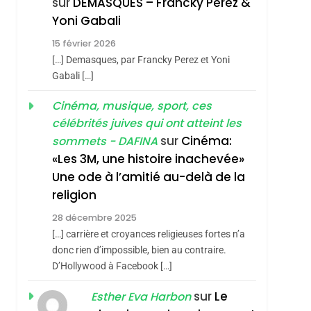
sur
DEMASQUES – Francky Perez &
Nouvelle Chanson De
ISRAÉL
JUDAISME
Yoni Gabali
Boy George
3
15 février 2026
Tout Sur La Nostalgie
[…] Demasques, par Francky Perez et Yoni
SOUVENIRS
Gabali […]
4
Cinéma, musique, sport, ces
Accords D’Isaac:
célébrités juives qui ont atteint les
L’alliance Pourrait
sur
Cinéma:
sommets - DAFINA
S’étendre À 13 Pays
ISRAÉL
JUDAISME
«Les 3M, une histoire inachevée»
D’Amérique Latine
Une ode à l’amitié au-delà de la
5
2025, L’année La Plus
religion
Meurtrière Selon Le
28 décembre 2025
Rapport D’ADL
FRANCE
ISRAÉL
[…] carrière et croyances religieuses fortes n’a
Contre
donc rien d’impossible, bien au contraire.
6
FIÈRE, DIGNE ET
D’Hollywood à Facebook […]
L’antisémitisme
RÉSILIENTE :
sur
Le
Esther Eva Harbon
POURQUOI JE