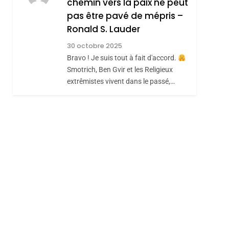
chemin vers la paix ne peut
ISRAÉL
JUDAISME
REVENDIQUE MA
pas être pavé de mépris –
7
CE QUI NOUS
JUDAÏTE Par Thérèse
Ronald S. Lauder
MANQUE – Jacques
Zrihen-Dvir
30 octobre 2025
Hadida
Bravo ! Je suis tout à fait d'accord.
JUDAISME
Smotrich, Ben Gvir et les Religieux
8
extrêmistes vivent dans le passé,…
Maroc : Les Amandes
De Tafraout, Le Miel
De Tadla Azilal
DAFINA
MAROC
Consacrés Produits
Du Terroir