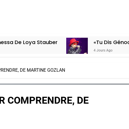
ya Stauber
«Tu Dis Génocide, Je Dis
4 Jours Ago
MPRENDRE, DE MARTINE GOZLAN
UR COMPRENDRE, DE