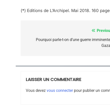
(
*
) Editions de L’Archipel. Mai 2018. 160 page
7
Previou
Navigation
de
Pourquoi parle-t-on d’une guerre imminente
Gaza
CE QUI NOUS MANQUE
l’article
JUDAISME
LAISSER UN COMMENTAIRE
8
Vous devez
vous connecter
pour publier un comm
Maroc : Les Amandes D