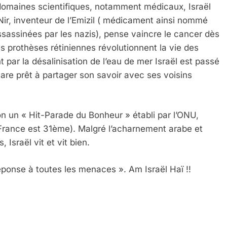
 domaines scientifiques, notamment médicaux, Israël
 Nir, inventeur de l’Emizil ( médicament ainsi nommé
assassinées par les nazis), pense vaincre le cancer dès
s prothèses rétiniennes révolutionnent la vie des
 Meurtrière Selon Le Rapport D’ADL Contre L’anti
par la désalinisation de l’eau de mer Israël est passé
lare prêt à partager son savoir avec ses voisins
on un « Hit-Parade du Bonheur » établi par l’ONU,
 France est 31ème). Malgré l’acharnement arabe et
, Israël vit et vit bien.
réponse à toutes les menaces ». Am Israël Haï !!
IENTE : POURQUOI JE REVENDIQUE MA JUDAÏTE Par T