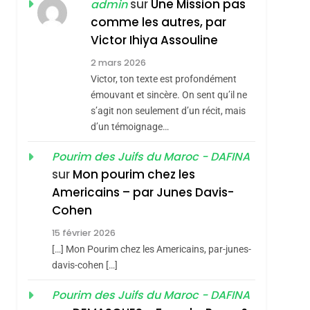
ISRAÉL
JUDAISME
sur
Une Mission pas
admin
REVENDIQUE MA
comme les autres, par
7
CE QUI NOUS
JUDAÏTE Par Thérèse
Victor Ihiya Assouline
MANQUE – Jacques
Zrihen-Dvir
2 mars 2026
Hadida
Victor, ton texte est profondément
JUDAISME
émouvant et sincère. On sent qu’il ne
8
s’agit non seulement d’un récit, mais
Maroc : Les Amandes
d’un témoignage…
De Tafraout, Le Miel
De Tadla Azilal
Pourim des Juifs du Maroc - DAFINA
DAFINA
MAROC
sur
Mon pourim chez les
Consacrés Produits
1
Americains – par Junes Davis-
Oeil Ravageur –
Du Terroir
Cohen
Vanessa De Loya
15 février 2026
Stauber
CINEMA
ISRAÉL
[…] Mon Pourim chez les Americains, par-junes-
2
davis-cohen […]
«Tu Dis Génocide, Je
Pourim des Juifs du Maroc - DAFINA
Dis Guerre»: La