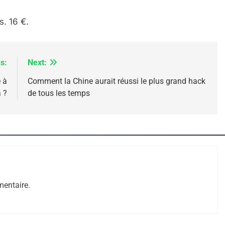
s. 16 €.
s:
Next:
 à
Comment la Chine aurait réussi le plus grand hack
 ?
de tous les temps
 – Jacques Hadida
entaire.
e Tafraout, Le Miel De Tadla Azilal Consacrés P