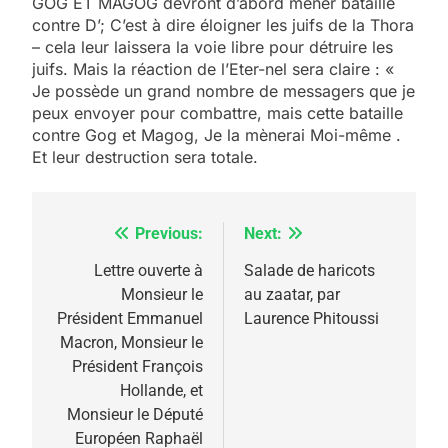
GOG ET MAGOG devront d’abord mener bataille
contre D’; C’est à dire éloigner les juifs de la Thora
– cela leur laissera la voie libre pour détruire les
juifs. Mais la réaction de l’Eter-nel sera claire : «
Je possède un grand nombre de messagers que je
peux envoyer pour combattre, mais cette bataille
contre Gog et Magog, Je la mènerai Moi-même .
Et leur destruction sera totale.
Previous:
Next:
Navigation
de
Lettre ouverte à
Salade de haricots
Monsieur le
au zaatar, par
l’article
Président Emmanuel
Laurence Phitoussi
Macron, Monsieur le
Président François
Hollande, et
Monsieur le Député
5
2025, l’année la plus
Européen Raphaël