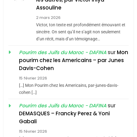
Assouline
JUDAISME
2 mars 2026
8
Victor, ton texte est profondément émouvant et
Maroc : Les amandes de
sincère. On sent qu’il ne s’agit non seulement
Tafraout, le miel de Tadla
d’un récit, mais d’un témoignage…
Azilal consacrés produits
DAFINA
MAROC
sur
Mon
Pourim des Juifs du Maroc - DAFINA
du terroir
pourim chez les Americains – par Junes
1
Davis-Cohen
Oeil ravageur – Vanessa
De Loya Stauber
15 février 2026
[…] Mon Pourim chez les Americains, par-junes-davis-
CINEMA
ISRAÉL
cohen […]
5
2025, l’année la plus
2
sur
Pourim des Juifs du Maroc - DAFINA
«Tu dis génocide, je dis
meurtrière selon le rapport
DEMASQUES – Francky Perez & Yoni
guerre»: La nouvelle
d’ADL contre
Gabali
FRANCE
ISRAÉL
chanson de Boy George
l’antisémitisme
ISRAÉL
JUDAISME
15 février 2026