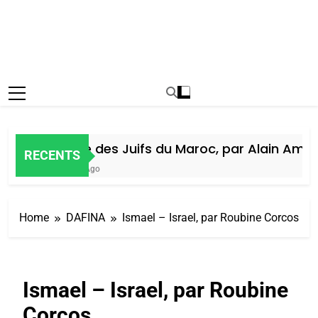
Histoire des Juifs du Maroc, par Alain Amiel
RECENTS
1 Semaine Ago
Home
DAFINA
Ismael – Israel, par Roubine Corcos
Ismael – Israel, par Roubine
Corcos