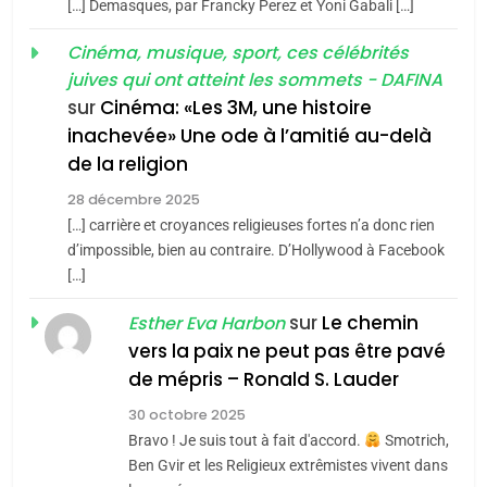
6
[…] Demasques, par Francky Perez et Yoni Gabali […]
FIÈRE, DIGNE ET RÉSILIENTE :
3
Cinéma, musique, sport, ces célébrités
POURQUOI JE REVENDIQUE
Tout sur la Nostalgie
juives qui ont atteint les sommets - DAFINA
MA JUDAÏTE par Thérèse
ISRAÉL
JUDAISME
SOUVENIRS
sur
Cinéma: «Les 3M, une histoire
Zrihen-Dvir
inachevée» Une ode à l’amitié au-delà
7
de la religion
CE QUI NOUS MANQUE –
4
Accords d’Isaac:
Jacques Hadida
28 décembre 2025
l’alliance pourrait
[…] carrière et croyances religieuses fortes n’a donc rien
JUDAISME
d’impossible, bien au contraire. D’Hollywood à Facebook
s’étendre à 13 pays
ISRAÉL
JUDAISME
[…]
d’Amérique latine
8
Maroc : Les amandes de
5
sur
Le chemin
Esther Eva Harbon
2025, l’année la plus
Tafraout, le miel de Tadla
vers la paix ne peut pas être pavé
meurtrière selon le
Azilal consacrés produits
de mépris – Ronald S. Lauder
DAFINA
MAROC
rapport d’ADL contre
du terroir
FRANCE
ISRAÉL
30 octobre 2025
l’antisémitisme
1
Bravo ! Je suis tout à fait d'accord.
Smotrich,
Oeil ravageur – Vanessa De
6
Ben Gvir et les Religieux extrêmistes vivent dans
FIÈRE, DIGNE ET RÉSILIENTE :