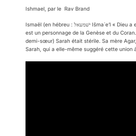
FRANCE
ISRAÉL
Ishmael, par le Rav Brand
Ismaël (en hébreu : ישׁמעאל Išma`e’l « Dieu a entendu [ma demande] » ; en arabe : إسماعيل Ismāʿīl)
est un personnage de la Genèse et du Coran. I
demi-sœur) Sarah était stérile. Sa mère Agar
6
Sarah, qui a elle-même suggéré cette union
FIÈRE, DIGNE ET RÉSIL
Dvir
ISRAÉL
JUDAISME
7