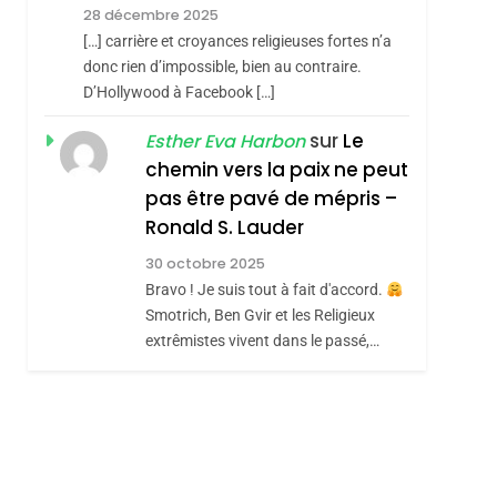
RÉSILIENTE :
28 décembre 2025
POURQUOI JE
ISRAÉL
JUDAISME
[…] carrière et croyances religieuses fortes n’a
REVENDIQUE MA
donc rien d’impossible, bien au contraire.
7
CE QUI NOUS
D’Hollywood à Facebook […]
JUDAÏTE Par Thérèse
MANQUE – Jacques
Zrihen-Dvir
sur
Le
Esther Eva Harbon
Hadida
chemin vers la paix ne peut
JUDAISME
pas être pavé de mépris –
8
Maroc : Les Amandes
Ronald S. Lauder
hérèse Zrihen-
De Tafraout, Le Miel
30 octobre 2025
De Tadla Azilal
Bravo ! Je suis tout à fait d'accord.
DAFINA
MAROC
Smotrich, Ben Gvir et les Religieux
Consacrés Produits
extrêmistes vivent dans le passé,…
Du Terroir