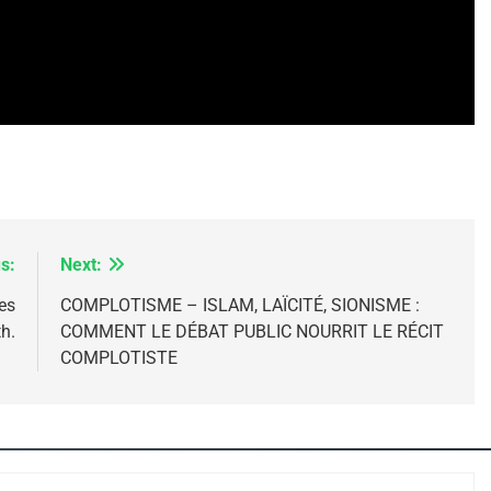
 – Jacques Hadida
s:
Next:
es
COMPLOTISME – ISLAM, LAÏCITÉ, SIONISME :
h.
COMMENT LE DÉBAT PUBLIC NOURRIT LE RÉCIT
e Tafraout, Le Miel De Tadla Azilal Consacrés P
COMPLOTISTE