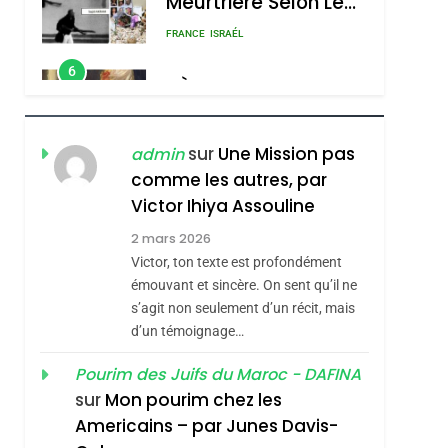
RÉSILIENTE :
POURQUOI JE
ISRAÉL
JUDAISME
REVENDIQUE MA
7
CE QUI NOUS
JUDAÏTE Par Thérèse
MANQUE – Jacques
Zrihen-Dvir
Hadida
JUDAISME
sur
Une Mission pas
admin
comme les autres, par
8
Maroc : Les Amandes
Victor Ihiya Assouline
De Tafraout, Le Miel
2 mars 2026
De Tadla Azilal
Victor, ton texte est profondément
DAFINA
MAROC
Consacrés Produits
émouvant et sincère. On sent qu’il ne
1
s’agit non seulement d’un récit, mais
Oeil Ravageur –
Du Terroir
d’un témoignage…
Vanessa De Loya
Stauber
Pourim des Juifs du Maroc - DAFINA
CINEMA
ISRAÉL
sur
Mon pourim chez les
2
Americains – par Junes Davis-
«Tu Dis Génocide, Je