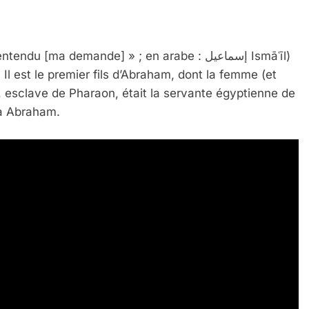
l est le premier fils d’Abraham, dont la femme (et
, esclave de Pharaon, était la servante égyptienne de
 à Abraham.
IENTE : POURQUOI JE REVENDIQUE MA JUDAÏTE Par T