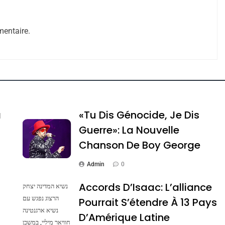
entaire.
ssa De Loya Stauber
a
«Tu Dis Génocide, Je Dis
Guerre»: La Nouvelle
Chanson De Boy George
Admin
0
Accords D’Isaac: L’alliance
נשיא המדינה יצחק
הרצוג נפגש עם
Pourrait S’étendre À 13 Pays
נשיא ארגנטינה
Dis Guerre»: La Nouvelle Chanson De Boy George
D’Amérique Latine
חוויאר מיליי, במשכן