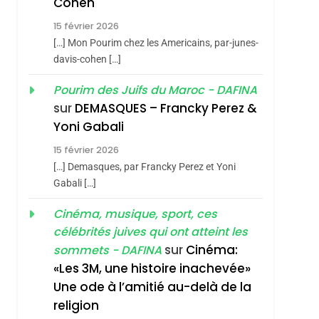
Cohen
Dis Guerre»: La
15 février 2026
Nouvelle Chanson De
ISRAÉL
JUDAISME
[…] Mon Pourim chez les Americains, par-junes-
Boy George
3
davis-cohen […]
Tout Sur La Nostalgie
Pourim des Juifs du Maroc - DAFINA
SOUVENIRS
sur
DEMASQUES – Francky Perez &
4
Yoni Gabali
Accords D’Isaac:
15 février 2026
L’alliance Pourrait
[…] Demasques, par Francky Perez et Yoni
S’étendre À 13 Pays
ISRAÉL
JUDAISME
Gabali […]
D’Amérique Latine
5
Cinéma, musique, sport, ces
2025, L’année La Plus
célébrités juives qui ont atteint les
Meurtrière Selon Le
sur
Cinéma:
sommets - DAFINA
Rapport D’ADL
FRANCE
ISRAÉL
«Les 3M, une histoire inachevée»
Contre
Une ode à l’amitié au-delà de la
6
FIÈRE, DIGNE ET
L’antisémitisme
sémitisme
religion