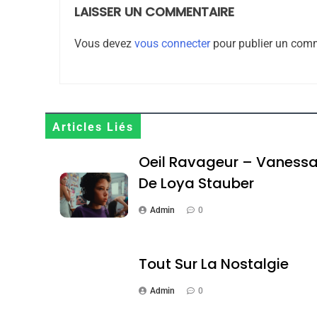
LAISSER UN COMMENTAIRE
1
Vous devez
vous connecter
pour publier un comm
Oeil Ravageur – Vane
Articles Liés
CINEMA
ISRAÉL
Oeil Ravageur – Vaness
De Loya Stauber
Admin
0
2
Tout Sur La Nostalgie
Admin
0
«Tu Dis Génocide, Je 