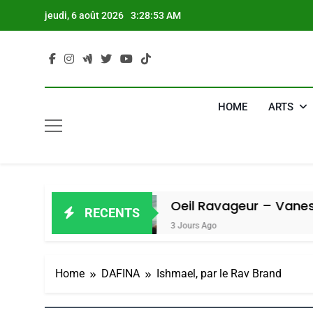
Skip
jeudi, 6 août 2026
3:28:55 AM
to
content
HOME
ARTS
Oeil Ravageur – Vanessa De Loya Stauber
RECENTS
3 Jours Ago
Home
DAFINA
Ishmael, par le Rav Brand