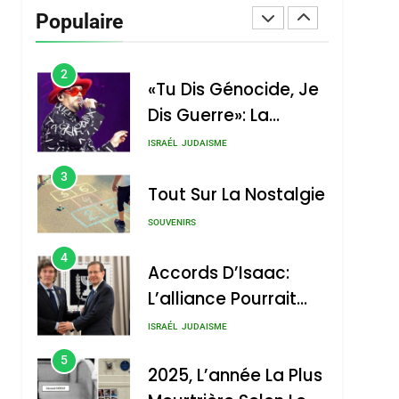
Dis Guerre»: La
Populaire
Nouvelle Chanson De
ISRAÉL
JUDAISME
Boy George
3
Tout Sur La Nostalgie
SOUVENIRS
4
Accords D’Isaac:
L’alliance Pourrait
S’étendre À 13 Pays
ISRAÉL
JUDAISME
D’Amérique Latine
5
2025, L’année La Plus
Meurtrière Selon Le
Rapport D’ADL
FRANCE
ISRAÉL
Contre
6
FIÈRE, DIGNE ET
L’antisémitisme