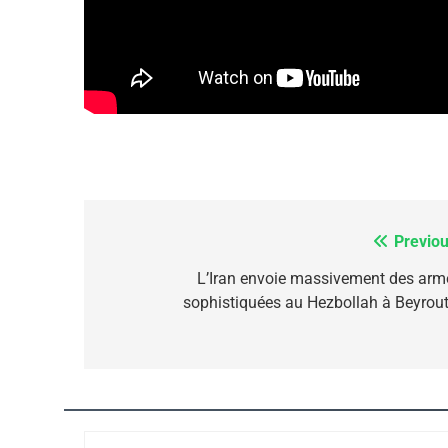
CE QUI NOUS MANQUE
JUDAISME
8
Previou
Navigation
de
L’Iran envoie massivement des arm
sophistiquées au Hezbollah à Beyrout
l’article
Maroc : Les Amandes D
Terroir
DAFINA
MAROC