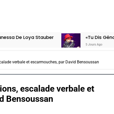
e Loya Stauber
«Tu Dis Génocide, Je
5 Jours Ago
escalade verbale et escarmouches, par David Bensoussan
tions, escalade verbale et
id Bensoussan