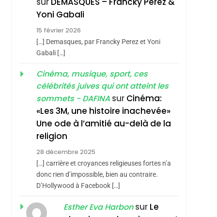
sur
DEMASQUES – Francky Perez &
Nouvelle Chanson De
ISRAÉL
JUDAISME
Yoni Gabali
Boy George
3
15 février 2026
Tout Sur La Nostalgie
[…] Demasques, par Francky Perez et Yoni
SOUVENIRS
Gabali […]
4
Cinéma, musique, sport, ces
Accords D’Isaac:
célébrités juives qui ont atteint les
L’alliance Pourrait
sur
Cinéma:
sommets - DAFINA
S’étendre À 13 Pays
ISRAÉL
JUDAISME
«Les 3M, une histoire inachevée»
D’Amérique Latine
Une ode à l’amitié au-delà de la
5
2025, L’année La Plus
religion
Meurtrière Selon Le
28 décembre 2025
Rapport D’ADL
FRANCE
ISRAÉL
[…] carrière et croyances religieuses fortes n’a
Contre
donc rien d’impossible, bien au contraire.
6
FIÈRE, DIGNE ET
D’Hollywood à Facebook […]
L’antisémitisme
RÉSILIENTE :
sur
Le
Esther Eva Harbon
POURQUOI JE