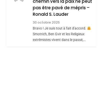
chemin vers la paix ne peut
ISRAÉL
JUDAISME
REVENDIQUE MA
pas être pavé de mépris –
7
CE QUI NOUS
JUDAÏTE Par Thérèse
Ronald S. Lauder
MANQUE – Jacques
Zrihen-Dvir
30 octobre 2025
Hadida
Bravo ! Je suis tout à fait d'accord.
JUDAISME
Smotrich, Ben Gvir et les Religieux
8
extrêmistes vivent dans le passé,…
Maroc : Les Amandes
De Tafraout, Le Miel
De Tadla Azilal
DAFINA
MAROC
Consacrés Produits
Du Terroir