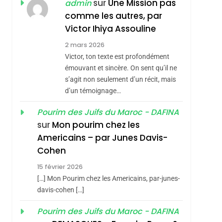
ISRAÉL
JUDAISME
sur
Une Mission pas
admin
REVENDIQUE MA
comme les autres, par
7
CE QUI NOUS
JUDAÏTE Par Thérèse
Victor Ihiya Assouline
MANQUE – Jacques
Zrihen-Dvir
2 mars 2026
Hadida
Victor, ton texte est profondément
JUDAISME
émouvant et sincère. On sent qu’il ne
8
s’agit non seulement d’un récit, mais
Maroc : Les Amandes
d’un témoignage…
De Tafraout, Le Miel
De Tadla Azilal
Pourim des Juifs du Maroc - DAFINA
DAFINA
MAROC
sur
Mon pourim chez les
Consacrés Produits
1
Americains – par Junes Davis-
Oeil Ravageur –
Du Terroir
Cohen
Vanessa De Loya
15 février 2026
Stauber
CINEMA
ISRAÉL
[…] Mon Pourim chez les Americains, par-junes-
2
davis-cohen […]
«Tu Dis Génocide, Je
Pourim des Juifs du Maroc - DAFINA
Dis Guerre»: La