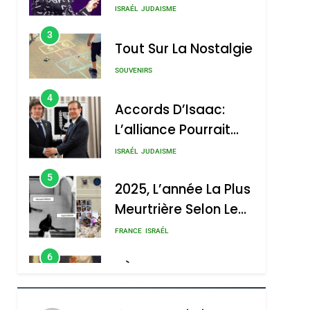
Nouvelle Chanson De
ISRAÉL
JUDAISME
Boy George
3
Tout Sur La Nostalgie
SOUVENIRS
4
Accords D’Isaac:
L’alliance Pourrait
S’étendre À 13 Pays
ISRAÉL
JUDAISME
D’Amérique Latine
5
2025, L’année La Plus
Meurtrière Selon Le
Rapport D’ADL
FRANCE
ISRAÉL
Contre
6
FIÈRE, DIGNE ET
L’antisémitisme
RÉSILIENTE :
POURQUOI JE