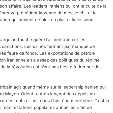
son affaire. Les leaders iraniens qui ont le culte de la
ne épreuve précédant la venue du messie chiite, le
tion qui devient de plus en plus difficile sinon
argo ne touche guère l’alimentation et les
s sanctions. Les usines ferment par manque de
lés faute de fonds. Les exportations de pétrole
ion iranienne en a assez des politiques du régime
de la révolution qui n’ont pas hésité à tirer sur des
icain agit quand même sur le leadership iranien qui
au Moyen-Orient tout en lançant des appels au
 des mots et finit dans l’hystérie meurtrière. C’est la
 Meurtrière Selon Le Rapport D’ADL Contre L’anti
s manifestations populaires annuelles « fin de