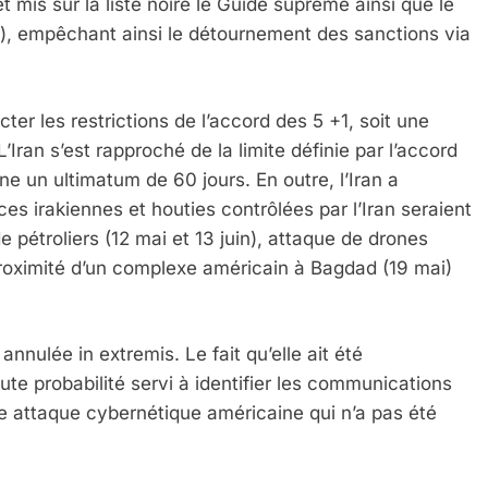
et mis sur la liste noire le Guide suprême ainsi que le
in), empêchant ainsi le détournement des sanctions via
ter les restrictions de l’accord des 5 +1, soit une
L’Iran s’est rapproché de la limite définie par l’accord
ne un ultimatum de 60 jours. En outre, l’Iran a
ces irakiennes et houties contrôlées par l’Iran seraient
e pétroliers (12 mai et 13 juin), attaque de drones
 proximité d’un complexe américain à Bagdad (19 mai)
nnulée in extremis. Le fait qu’elle ait été
te probabilité servi à identifier les communications
ne attaque cybernétique américaine qui n’a pas été