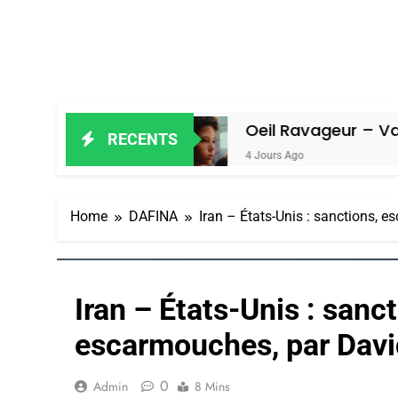
in Amiel
Oeil Ravageur – Vanessa D
RECENTS
4 Jours Ago
Home
DAFINA
Iran – États-Unis : sanctions, 
Iran – États-Unis : sanc
escarmouches, par Dav
0
Admin
8 Mins