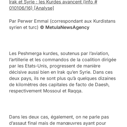
Irak et Syrie : les Kurdes avancent
(info #
010106/16)
[Analyse]
Par Perwer Emmal (correspondant aux Kurdistans
syrien et turc)
© Me
tula
N
ews
A
gency
Les Peshmerga kurdes, soutenus par l’aviation,
l’artillerie et les commandos de la coalition dirigée
par les Etats-Unis, progressent de manière
décisive aussi bien en Irak qu’en Syrie. Dans ces
deux pays, ils ne sont plus qu’à quelques dizaines
de kilomètres des capitales de facto de Daesh,
respectivement Mossoul et Raqqa.
Dans les deux cas, également, on ne parle pas
d’assaut final mais de manœuvres ayant pour