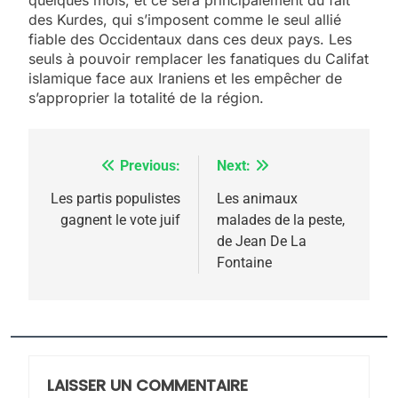
quelques mois, et ce sera principalement du fait
des Kurdes, qui s’imposent comme le seul allié
fiable des Occidentaux dans ces deux pays. Les
seuls à pouvoir remplacer les fanatiques du Califat
islamique face aux Iraniens et les empêcher de
s’approprier la totalité de la région.
Previous:
Next:
Navigation
5
de
Les partis populistes
Les animaux
2025, l’année la plus
gagnent le vote juif
malades de la peste,
l’article
meurtrière selon le
de Jean De La
Fontaine
rapport d’ADL contre
FRANCE
ISRAÉL
l’antisémitisme
6
FIÈRE, DIGNE ET RÉSILIENTE :
POURQUOI JE REVENDIQUE
MA JUDAÏTE par Thérèse
LAISSER UN COMMENTAIRE
ISRAÉL
JUDAISME