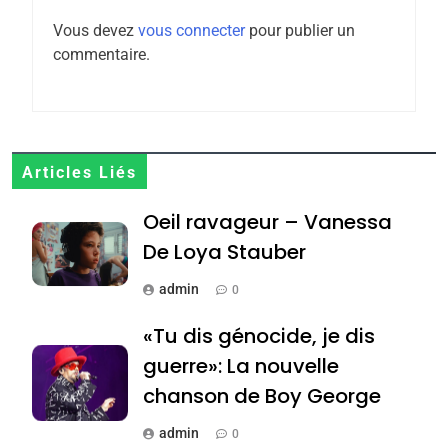
Zrihen-Dvir
Vous devez
vous connecter
pour publier un
7
commentaire.
CE QUI NOUS MANQUE –
Jacques Hadida
JUDAISME
8
Articles Liés
Maroc : Les amandes de
Oeil ravageur – Vanessa
Tafraout, le miel de Tadla
Azilal consacrés produits
De Loya Stauber
DAFINA
MAROC
du terroir
admin
0
1
Oeil ravageur – Vanessa
«Tu dis génocide, je dis
De Loya Stauber
guerre»: La nouvelle
CINEMA
ISRAÉL
chanson de Boy George
2
admin
0