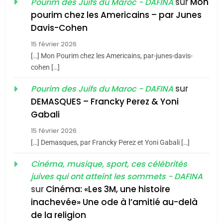
sur
Mon
Pourim des Juifs du Maroc - DAFINA
1
pourim chez les Americains – par Junes
Oeil ravageur – Vanessa
Davis-Cohen
De Loya Stauber
15 février 2026
5
CINEMA
ISRAÉL
2025, l’année la plus
[…] Mon Pourim chez les Americains, par-junes-davis-
cohen […]
meurtrière selon le rapport
2
«Tu dis génocide, je dis
d’ADL contre
sur
Pourim des Juifs du Maroc - DAFINA
FRANCE
ISRAÉL
guerre»: La nouvelle
l’antisémitisme
DEMASQUES – Francky Perez & Yoni
chanson de Boy George
6
Gabali
ISRAÉL
JUDAISME
FIÈRE, DIGNE ET RÉSILIENTE :
15 février 2026
POURQUOI JE REVENDIQUE
3
[…] Demasques, par Francky Perez et Yoni Gabali […]
MA JUDAÏTE par Thérèse
Tout sur la Nostalgie
ISRAÉL
JUDAISME
Cinéma, musique, sport, ces célébrités
Zrihen-Dvir
SOUVENIRS
juives qui ont atteint les sommets - DAFINA
7
CE QUI NOUS MANQUE –
sur
Cinéma: «Les 3M, une histoire
inachevée» Une ode à l’amitié au-delà
Jacques Hadida
4
Accords d’Isaac:
de la religion
JUDAISME