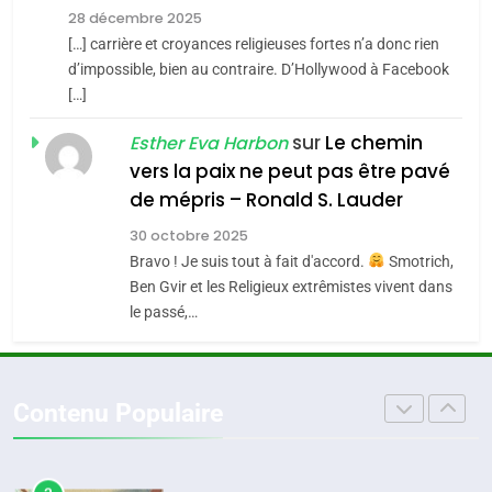
l’alliance pourrait
28 décembre 2025
s’étendre à 13 pays
[…] carrière et croyances religieuses fortes n’a donc rien
8
ISRAÉL
JUDAISME
Maroc : Les amandes de
d’impossible, bien au contraire. D’Hollywood à Facebook
d’Amérique latine
[…]
Tafraout, le miel de Tadla
5
2025, l’année la plus
Azilal consacrés produits
sur
Le chemin
DAFINA
MAROC
Esther Eva Harbon
meurtrière selon le
du terroir
vers la paix ne peut pas être pavé
rapport d’ADL contre
1
de mépris – Ronald S. Lauder
FRANCE
ISRAÉL
Oeil ravageur – Vanessa De
l’antisémitisme
30 octobre 2025
Loya Stauber
6
Bravo ! Je suis tout à fait d'accord.
Smotrich,
FIÈRE, DIGNE ET RÉSILIENTE :
CINEMA
ISRAÉL
Ben Gvir et les Religieux extrêmistes vivent dans
POURQUOI JE REVENDIQUE
le passé,…
MA JUDAÏTE par Thérèse
2
ISRAÉL
JUDAISME
«Tu dis génocide, je dis
Zrihen-Dvir
guerre»: La nouvelle
7
Contenu Populaire
CE QUI NOUS MANQUE –
chanson de Boy George
ISRAÉL
JUDAISME
Jacques Hadida
3
JUDAISME