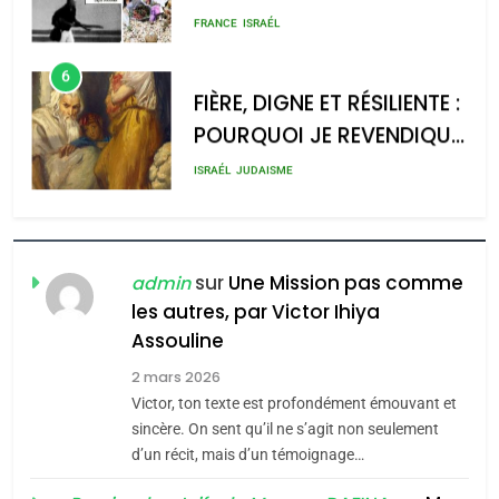
rapport d’ADL contre
meurtrière selon le rapport
FRANCE
ISRAÉL
l’antisémitisme
d’ADL contre
6
l’antisémitisme
FIÈRE, DIGNE ET RÉSILIENTE :
POURQUOI JE REVENDIQUE
admin
0
MA JUDAÏTE par Thérèse
ISRAÉL
JUDAISME
Zrihen-Dvir
7
CE QUI NOUS MANQUE –
Jacques Hadida
sur
Une Mission pas comme
admin
les autres, par Victor Ihiya
JUDAISME
Assouline
8
2 mars 2026
Maroc : Les amandes de
Victor, ton texte est profondément émouvant et
Tafraout, le miel de Tadla
sincère. On sent qu’il ne s’agit non seulement
Azilal consacrés produits
d’un récit, mais d’un témoignage…
DAFINA
MAROC
du terroir