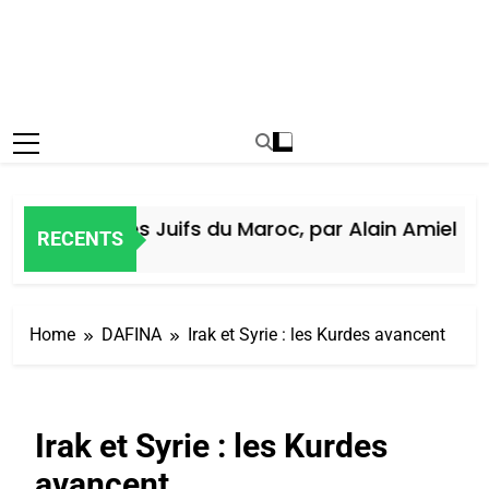
istoire des Juifs du Maroc, par Alain Amiel
RECENTS
 Jours Ago
Home
DAFINA
Irak et Syrie : les Kurdes avancent
Irak et Syrie : les Kurdes
avancent