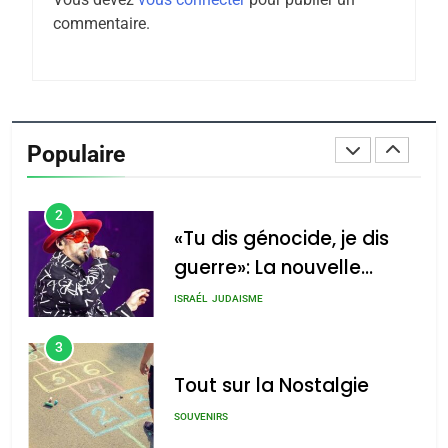
Tafraout, le miel de Tadla
commentaire.
Azilal consacrés produits
DAFINA
MAROC
du terroir
1
Oeil ravageur – Vanessa
De Loya Stauber
Populaire
CINEMA
ISRAÉL
2
«Tu dis génocide, je dis
guerre»: La nouvelle
chanson de Boy George
ISRAÉL
JUDAISME
3
Tout sur la Nostalgie
SOUVENIRS