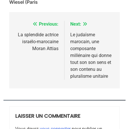
5
Wiesel (Paris
2025, l’année la plus
meurtrière selon le
rapport d’ADL contre
Previous:
Next:
Navigation
FRANCE
ISRAÉL
l’antisémitisme
de
La splendide actrice
Le judaïsme
6
israélo-marocaine
marocain, une
FIÈRE, DIGNE ET RÉSILIENTE :
l’article
Moran Attias
composante
POURQUOI JE REVENDIQUE
millénaire qui donne
MA JUDAÏTE par Thérèse
tout son son sens et
ISRAÉL
JUDAISME
son contenu au
Zrihen-Dvir
pluralisme unitaire
7
CE QUI NOUS MANQUE –
Jacques Hadida
JUDAISME
LAISSER UN COMMENTAIRE
8
Maroc : Les amandes de
Vous devez
vous connecter
pour publier un