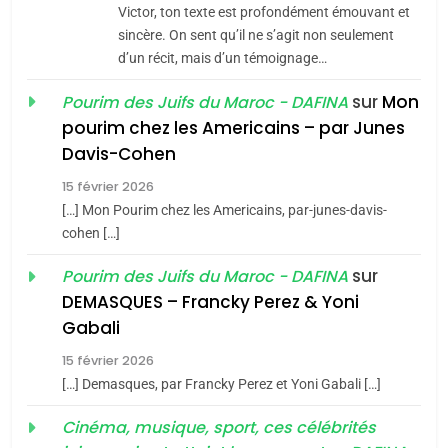
CE QUI NOUS MANQUE –
Victor, ton texte est profondément émouvant et
Jacques Hadida
sincère. On sent qu’il ne s’agit non seulement
d’un récit, mais d’un témoignage…
JUDAISME
sur
Mon
Pourim des Juifs du Maroc - DAFINA
8
pourim chez les Americains – par Junes
Maroc : Les amandes de
Davis-Cohen
Tafraout, le miel de Tadla
15 février 2026
Azilal consacrés produits
DAFINA
MAROC
[…] Mon Pourim chez les Americains, par-junes-davis-
du terroir
cohen […]
1
Oeil ravageur – Vanessa
sur
Pourim des Juifs du Maroc - DAFINA
De Loya Stauber
DEMASQUES – Francky Perez & Yoni
5
Gabali
CINEMA
ISRAÉL
2025, l’année la plus
15 février 2026
meurtrière selon le rapport
2
[…] Demasques, par Francky Perez et Yoni Gabali […]
«Tu dis génocide, je dis
d’ADL contre
FRANCE
ISRAÉL
guerre»: La nouvelle
Cinéma, musique, sport, ces célébrités
l’antisémitisme