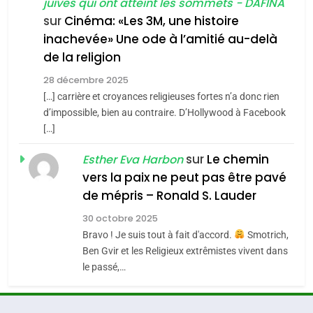
juives qui ont atteint les sommets - DAFINA
chanson de Boy George
6
ISRAÉL
JUDAISME
FIÈRE, DIGNE ET RÉSILIENTE :
sur
Cinéma: «Les 3M, une histoire
inachevée» Une ode à l’amitié au-delà
POURQUOI JE REVENDIQUE
3
de la religion
MA JUDAÏTE par Thérèse
Tout sur la Nostalgie
ISRAÉL
JUDAISME
Zrihen-Dvir
28 décembre 2025
SOUVENIRS
[…] carrière et croyances religieuses fortes n’a donc rien
7
CE QUI NOUS MANQUE –
d’impossible, bien au contraire. D’Hollywood à Facebook
[…]
Jacques Hadida
4
Accords d’Isaac:
sur
Le chemin
JUDAISME
Esther Eva Harbon
l’alliance pourrait
vers la paix ne peut pas être pavé
s’étendre à 13 pays
8
de mépris – Ronald S. Lauder
ISRAÉL
JUDAISME
Maroc : Les amandes de
d’Amérique latine
30 octobre 2025
Tafraout, le miel de Tadla
5
Bravo ! Je suis tout à fait d'accord.
Smotrich,
2025, l’année la plus
Azilal consacrés produits
DAFINA
MAROC
Ben Gvir et les Religieux extrêmistes vivent dans
meurtrière selon le
du terroir
le passé,…
rapport d’ADL contre
1
FRANCE
ISRAÉL
Oeil ravageur – Vanessa De
l’antisémitisme