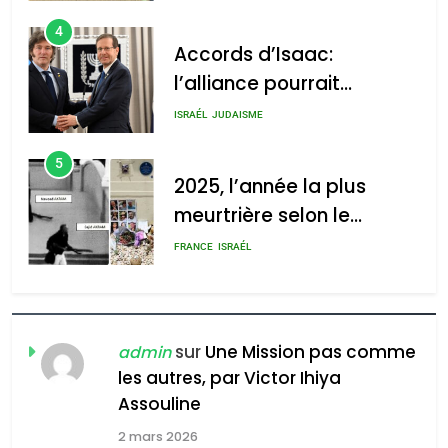
4
Accords d’Isaac:
l’alliance pourrait
s’étendre à 13 pays
ISRAÉL
JUDAISME
d’Amérique latine
5
2025, l’année la plus
meurtrière selon le
rapport d’ADL contre
FRANCE
ISRAÉL
l’antisémitisme
6
FIÈRE, DIGNE ET RÉSILIENTE :
POURQUOI JE REVENDIQUE
sur
Une Mission pas comme
admin
MA JUDAÏTE par Thérèse
les autres, par Victor Ihiya
ISRAÉL
JUDAISME
Assouline
Zrihen-Dvir
7
2 mars 2026