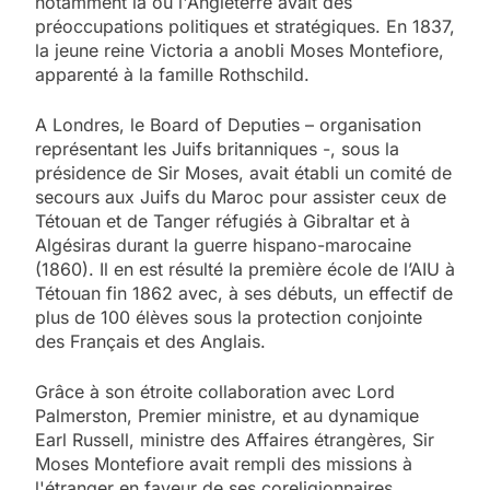
notamment là où l'Angleterre avait des
préoccupations politiques et stratégiques. En 1837,
la jeune reine Victoria a anobli Moses Montefiore,
apparenté à la famille Rothschild.
A Londres, le Board of Deputies – organisation
représentant les Juifs britanniques -, sous la
présidence de Sir Moses, avait établi un comité de
secours aux Juifs du Maroc pour assister ceux de
Tétouan et de Tanger réfugiés à Gibraltar et à
Algésiras durant la guerre hispano-marocaine
(1860). Il en est résulté la première école de l’AIU à
Tétouan fin 1862 avec, à ses débuts, un effectif de
plus de 100 élèves sous la protection conjointe
des Français et des Anglais.
Grâce à son étroite collaboration avec Lord
Palmerston, Premier ministre, et au dynamique
Earl Russell, ministre des Affaires étrangères, Sir
Moses Montefiore avait rempli des missions à
l'étranger en faveur de ses coreligionnaires.