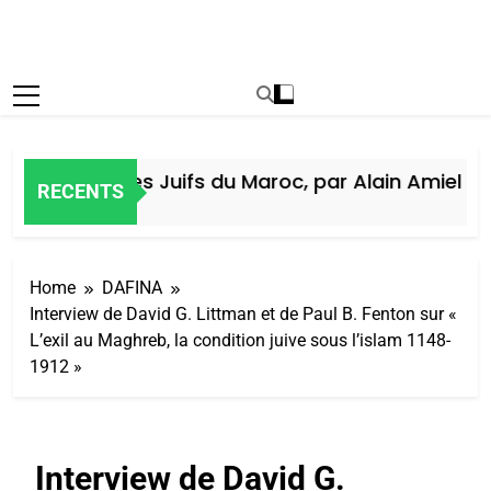
Histoire des Juifs du Maroc, par Alain Amiel
RECENTS
6 Jours Ago
Home
DAFINA
Interview de David G. Littman et de Paul B. Fenton sur «
L’exil au Maghreb, la condition juive sous l’islam 1148-
1912 »
Interview de David G.