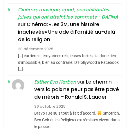
«Tu dis génocide, je dis
d’ADL contre
FRANCE
ISRAÉL
guerre»: La nouvelle
Cinéma, musique, sport, ces célébrités
l’antisémitisme
juives qui ont atteint les sommets - DAFINA
chanson de Boy George
6
ISRAÉL
JUDAISME
FIÈRE, DIGNE ET RÉSILIENTE :
sur
Cinéma: «Les 3M, une histoire
inachevée» Une ode à l’amitié au-delà
POURQUOI JE REVENDIQUE
3
de la religion
MA JUDAÏTE par Thérèse
Tout sur la Nostalgie
ISRAÉL
JUDAISME
Zrihen-Dvir
28 décembre 2025
SOUVENIRS
[…] carrière et croyances religieuses fortes n’a donc rien
7
CE QUI NOUS MANQUE –
d’impossible, bien au contraire. D’Hollywood à Facebook
[…]
Jacques Hadida
4
Accords d’Isaac:
sur
Le chemin
JUDAISME
Esther Eva Harbon
l’alliance pourrait
vers la paix ne peut pas être pavé
s’étendre à 13 pays
8
de mépris – Ronald S. Lauder
ISRAÉL
JUDAISME
Maroc : Les amandes de
d’Amérique latine
30 octobre 2025
Tafraout, le miel de Tadla
5
Bravo ! Je suis tout à fait d'accord.
Smotrich,
2025, l’année la plus
Azilal consacrés produits
DAFINA
MAROC
Ben Gvir et les Religieux extrêmistes vivent dans
meurtrière selon le
du terroir
le passé,…