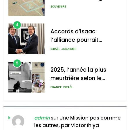
GPO
SOUVENIRS
4
Accords d’Isaac:
l’alliance pourrait
2025, l’année la plus
s’étendre à 13 pays
meurtrière selon le rapport
ISRAÉL
JUDAISME
d’Amérique latine
d’ADL contre
5
l’antisémitisme
2025, l’année la plus
meurtrière selon le
admin
0
rapport d’ADL contre
FRANCE
ISRAÉL
l’antisémitisme
6
FIÈRE, DIGNE ET RÉSILIENTE :
POURQUOI JE REVENDIQUE
sur
Une Mission pas comme
admin
MA JUDAÏTE par Thérèse
les autres, par Victor Ihiya
ISRAÉL
JUDAISME