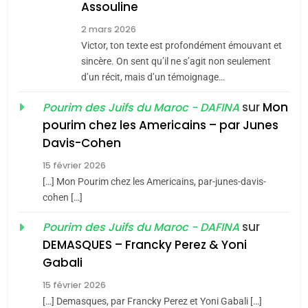
Assouline
Zrihen-Dvir
7
2 mars 2026
CE QUI NOUS MANQUE –
Victor, ton texte est profondément émouvant et
Jacques Hadida
sincère. On sent qu’il ne s’agit non seulement
d’un récit, mais d’un témoignage…
JUDAISME
sur
Mon
Pourim des Juifs du Maroc - DAFINA
8
pourim chez les Americains – par Junes
Maroc : Les amandes de
Davis-Cohen
Tafraout, le miel de Tadla
15 février 2026
Azilal consacrés produits
DAFINA
MAROC
[…] Mon Pourim chez les Americains, par-junes-davis-
du terroir
cohen […]
1
Oeil ravageur – Vanessa
sur
Pourim des Juifs du Maroc - DAFINA
De Loya Stauber
DEMASQUES – Francky Perez & Yoni
5
Gabali
CINEMA
ISRAÉL
2025, l’année la plus
15 février 2026
meurtrière selon le rapport
2
[…] Demasques, par Francky Perez et Yoni Gabali […]