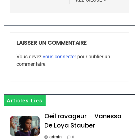
5
2025, l’année la plus
meurtrière selon le
rapport d’ADL contre
LAISSER UN COMMENTAIRE
FRANCE
ISRAÉL
l’antisémitisme
Vous devez
vous connecter
pour publier un
6
commentaire.
FIÈRE, DIGNE ET RÉSILIENTE :
POURQUOI JE REVENDIQUE
MA JUDAÏTE par Thérèse
ISRAÉL
JUDAISME
Zrihen-Dvir
7
Articles Liés
CE QUI NOUS MANQUE –
Oeil ravageur – Vanessa
Jacques Hadida
De Loya Stauber
JUDAISME
admin
0