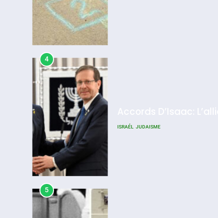
4
Accords D’Isaac: L’all
ISRAÉL
JUDAISME
5