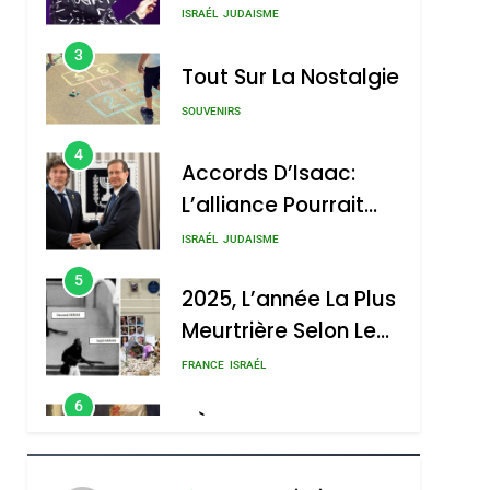
Nouvelle Chanson De
ISRAÉL
JUDAISME
Boy George
3
Tout Sur La Nostalgie
SOUVENIRS
4
Accords D’Isaac:
L’alliance Pourrait
S’étendre À 13 Pays
ISRAÉL
JUDAISME
D’Amérique Latine
5
2025, L’année La Plus
Meurtrière Selon Le
Rapport D’ADL
FRANCE
ISRAÉL
Contre
6
FIÈRE, DIGNE ET
L’antisémitisme
RÉSILIENTE :
POURQUOI JE