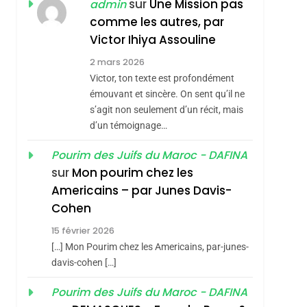
ISRAÉL
JUDAISME
sur
Une Mission pas
admin
REVENDIQUE MA
comme les autres, par
7
CE QUI NOUS
JUDAÏTE Par Thérèse
Victor Ihiya Assouline
MANQUE – Jacques
Zrihen-Dvir
2 mars 2026
Hadida
Victor, ton texte est profondément
JUDAISME
émouvant et sincère. On sent qu’il ne
sémitisme
8
s’agit non seulement d’un récit, mais
Maroc : Les Amandes
d’un témoignage…
De Tafraout, Le Miel
De Tadla Azilal
Pourim des Juifs du Maroc - DAFINA
DAFINA
MAROC
sur
Mon pourim chez les
Consacrés Produits
1
Americains – par Junes Davis-
Oeil Ravageur –
Du Terroir
Cohen
Vanessa De Loya
15 février 2026
Stauber
CINEMA
ISRAÉL
[…] Mon Pourim chez les Americains, par-junes-
2
davis-cohen […]
hérèse Zrihen-
«Tu Dis Génocide, Je
Pourim des Juifs du Maroc - DAFINA
Dis Guerre»: La