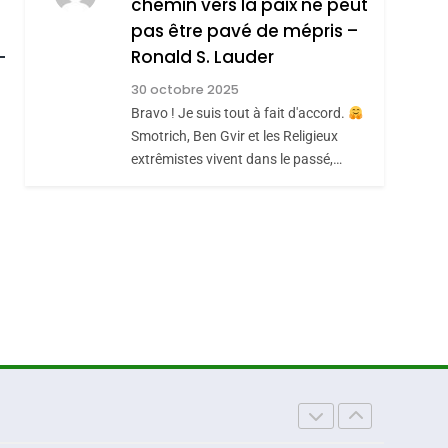
chemin vers la paix ne peut
ISRAÉL
JUDAISME
REVENDIQUE MA
pas être pavé de mépris –
roduits Du
7
CE QUI NOUS
JUDAÏTE Par Thérèse
Ronald S. Lauder
MANQUE – Jacques
Zrihen-Dvir
30 octobre 2025
Hadida
Bravo ! Je suis tout à fait d'accord.
JUDAISME
Smotrich, Ben Gvir et les Religieux
8
extrêmistes vivent dans le passé,…
Maroc : Les Amandes
De Tafraout, Le Miel
De Tadla Azilal
DAFINA
MAROC
Consacrés Produits
Du Terroir