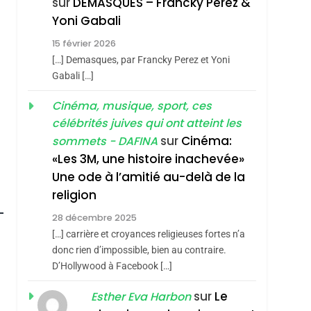
sur
DEMASQUES – Francky Perez &
Nouvelle Chanson De
ISRAÉL
JUDAISME
Yoni Gabali
Boy George
3
15 février 2026
Tout Sur La Nostalgie
[…] Demasques, par Francky Perez et Yoni
SOUVENIRS
Gabali […]
4
Cinéma, musique, sport, ces
Accords D’Isaac:
célébrités juives qui ont atteint les
L’alliance Pourrait
sur
Cinéma:
sommets - DAFINA
S’étendre À 13 Pays
ISRAÉL
JUDAISME
«Les 3M, une histoire inachevée»
D’Amérique Latine
Une ode à l’amitié au-delà de la
5
2025, L’année La Plus
religion
Meurtrière Selon Le
28 décembre 2025
Rapport D’ADL
FRANCE
ISRAÉL
[…] carrière et croyances religieuses fortes n’a
Contre
donc rien d’impossible, bien au contraire.
6
FIÈRE, DIGNE ET
D’Hollywood à Facebook […]
L’antisémitisme
RÉSILIENTE :
sur
Le
Esther Eva Harbon
POURQUOI JE