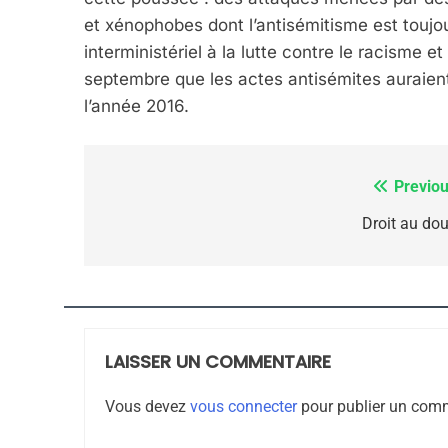
ISRAÉL
JUDAISME
et xénophobes dont l’antisémitisme est touj
interministériel à la lutte contre le racisme e
septembre que les actes antisémites auraien
l’année 2016.
7
Previou
Navigation
de
Droit au dou
CE QUI NOUS MANQUE
l’article
JUDAISME
LAISSER UN COMMENTAIRE
8
Vous devez
vous connecter
pour publier un comm