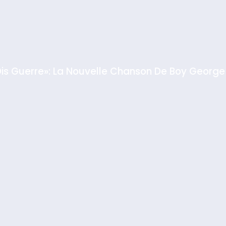
GPO
Dis Guerre»: La Nouvelle Chanson De Boy George
rt