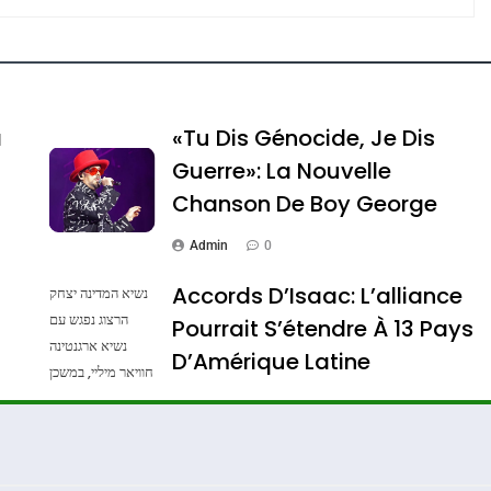
e Tafraout, Le Miel De Tadla Azilal Consacrés P
a
«Tu Dis Génocide, Je Dis
Guerre»: La Nouvelle
Chanson De Boy George
Admin
0
Accords D’Isaac: L’alliance
נשיא המדינה יצחק
הרצוג נפגש עם
Pourrait S’étendre À 13 Pays
נשיא ארגנטינה
ssa De Loya Stauber
D’Amérique Latine
חוויאר מיליי, במשכן
הנשיא בירושלים.
Admin
0
צילום: חיים צח /
לע"מ Photos By
: Haim Zach /