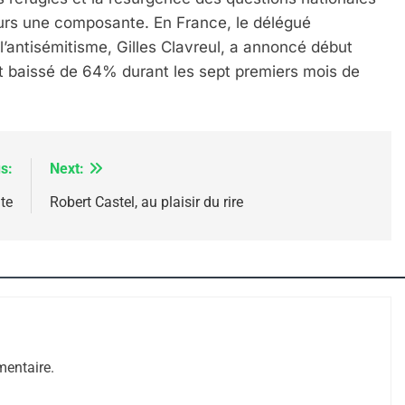
ours une composante. En France, le délégué
t l’antisémitisme, Gilles Clavreul, a annoncé début
t baissé de 64% durant les sept premiers mois de
s:
Next:
te
Robert Castel, au plaisir du rire
 – Jacques Hadida
entaire.