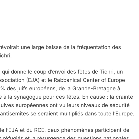
 Meurtrière Selon Le Rapport D’ADL Contre L’anti
voirait une large baisse de la fréquentation des
chri.
i donne le coup d’envoi des fêtes de Tichri, un
ociation (EJA) et le Rabbanical Center of Europe
70% des juifs européens, de la Grande-Bretagne à
e à la synagogue pour ces fêtes. En cause : la crainte
uives européennes ont vu leurs niveaux de sécurité
ntisémites se seraient multipliés dans toute l’Europe.
IENTE : POURQUOI JE REVENDIQUE MA JUDAÏTE Par T
e le l’EJA et du RCE, deux phénomènes participent de
 réfugiés et la résurgence des questions nationales