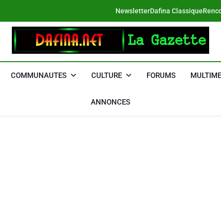
Newsletter
Dafina Classique
Renco
DAFINA
Le Net Des Juifs Du Maroc
COMMUNAUTES
CULTURE
FORUMS
MULTIME
ANNONCES