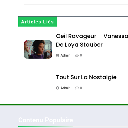
Maroc : Les Amandes D
Terroir
Articles Liés
DAFINA
MAROC
Oeil Ravageur – Vaness
De Loya Stauber
Admin
0
1
Tout Sur La Nostalgie
Admin
0
Oeil Ravageur – Vane
CINEMA
ISRAÉL
Contenu Populaire