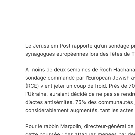
5
2025, L’année La Plus
Le Jerusalem Post rapporte qu’un sondage pré
FRANCE
ISRAÉL
synagogues européennes lors des fêtes de Ti
A moins de deux semaines de Roch Hachana qu
sondage commandé par l’European Jewish ass
(RCE) vient jeter un coup de froid. Près de 
6
l’Ukraine, auraient décidé de ne pas se rendr
d’actes antisémites. 75% des communautés j
considérablement augmentés, tant les actes a
FIÈRE, DIGNE ET RÉSIL
Pour le rabbin Margolin, directeur-général d
Dvir
cette poussée : des attaques menées par des