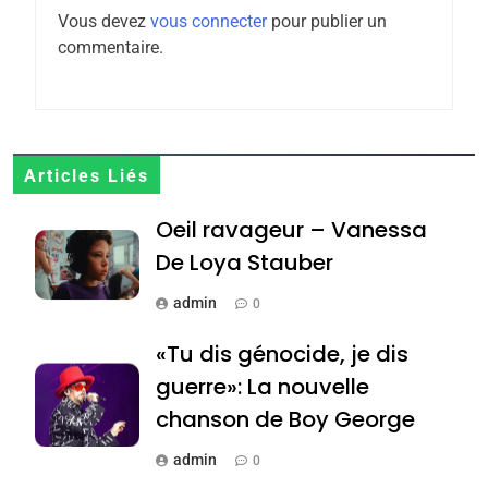
Zrihen-Dvir
Vous devez
vous connecter
pour publier un
7
commentaire.
CE QUI NOUS MANQUE –
Jacques Hadida
JUDAISME
8
Articles Liés
Maroc : Les amandes de
Oeil ravageur – Vanessa
Tafraout, le miel de Tadla
Azilal consacrés produits
De Loya Stauber
DAFINA
MAROC
du terroir
admin
0
1
Oeil ravageur – Vanessa
«Tu dis génocide, je dis
De Loya Stauber
guerre»: La nouvelle
CINEMA
ISRAÉL
chanson de Boy George
2
admin
0
«Tu dis génocide, je dis