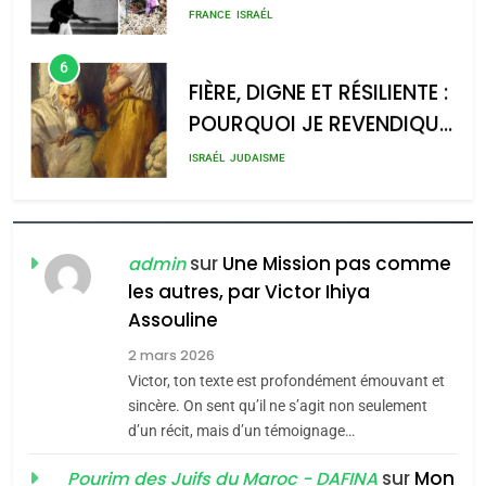
rapport d’ADL contre
meurtrière selon le rapport
FRANCE
ISRAÉL
l’antisémitisme
d’ADL contre
6
l’antisémitisme
FIÈRE, DIGNE ET RÉSILIENTE :
POURQUOI JE REVENDIQUE
admin
0
MA JUDAÏTE par Thérèse
ISRAÉL
JUDAISME
Zrihen-Dvir
7
CE QUI NOUS MANQUE –
Jacques Hadida
sur
Une Mission pas comme
admin
les autres, par Victor Ihiya
JUDAISME
Assouline
8
2 mars 2026
Maroc : Les amandes de
Victor, ton texte est profondément émouvant et
Tafraout, le miel de Tadla
sincère. On sent qu’il ne s’agit non seulement
Azilal consacrés produits
d’un récit, mais d’un témoignage…
DAFINA
MAROC
du terroir
sur
Mon
Pourim des Juifs du Maroc - DAFINA