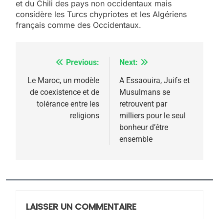
et du Chili des pays non occidentaux mais
considère les Turcs chypriotes et les Algériens
français comme des Occidentaux.
Previous:
Next:
Navigation
de
Le Maroc, un modèle
A Essaouira, Juifs et
de coexistence et de
Musulmans se
l’article
5
tolérance entre les
retrouvent par
2025, l’année la plus
religions
milliers pour le seul
meurtrière selon le
bonheur d’être
ensemble
rapport d’ADL contre
FRANCE
ISRAÉL
l’antisémitisme
6
FIÈRE, DIGNE ET RÉSILIENTE :
POURQUOI JE REVENDIQUE
MA JUDAÏTE par Thérèse
LAISSER UN COMMENTAIRE
ISRAÉL
JUDAISME