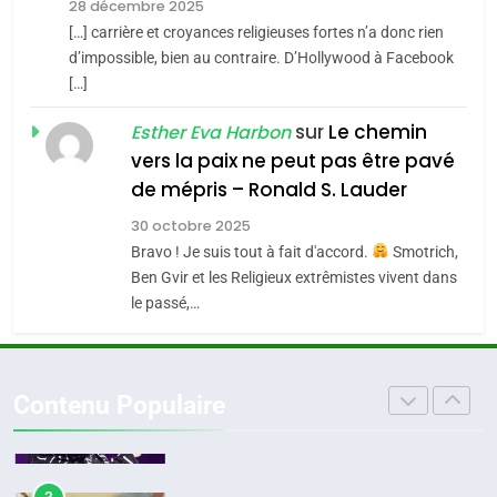
l’alliance pourrait
28 décembre 2025
s’étendre à 13 pays
[…] carrière et croyances religieuses fortes n’a donc rien
8
ISRAÉL
JUDAISME
Maroc : Les amandes de
d’impossible, bien au contraire. D’Hollywood à Facebook
d’Amérique latine
[…]
Tafraout, le miel de Tadla
5
2025, l’année la plus
Azilal consacrés produits
sur
Le chemin
DAFINA
MAROC
Esther Eva Harbon
meurtrière selon le
du terroir
vers la paix ne peut pas être pavé
rapport d’ADL contre
1
de mépris – Ronald S. Lauder
FRANCE
ISRAÉL
Oeil ravageur – Vanessa De
l’antisémitisme
30 octobre 2025
Loya Stauber
6
Bravo ! Je suis tout à fait d'accord.
Smotrich,
FIÈRE, DIGNE ET RÉSILIENTE :
CINEMA
ISRAÉL
Ben Gvir et les Religieux extrêmistes vivent dans
POURQUOI JE REVENDIQUE
le passé,…
MA JUDAÏTE par Thérèse
2
ISRAÉL
JUDAISME
«Tu dis génocide, je dis
Zrihen-Dvir
guerre»: La nouvelle
7
Contenu Populaire
CE QUI NOUS MANQUE –
chanson de Boy George
ISRAÉL
JUDAISME
Jacques Hadida
3
JUDAISME