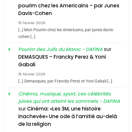
1
pourim chez les Americains – par Junes
Oeil ravageur – Vanessa
Davis-Cohen
De Loya Stauber
15 février 2026
5
CINEMA
ISRAÉL
2025, l’année la plus
[…] Mon Pourim chez les Americains, par-junes-davis-
cohen […]
meurtrière selon le rapport
2
«Tu dis génocide, je dis
d’ADL contre
sur
Pourim des Juifs du Maroc - DAFINA
FRANCE
ISRAÉL
guerre»: La nouvelle
l’antisémitisme
DEMASQUES – Francky Perez & Yoni
chanson de Boy George
6
Gabali
ISRAÉL
JUDAISME
FIÈRE, DIGNE ET RÉSILIENTE :
15 février 2026
POURQUOI JE REVENDIQUE
3
[…] Demasques, par Francky Perez et Yoni Gabali […]
MA JUDAÏTE par Thérèse
Tout sur la Nostalgie
ISRAÉL
JUDAISME
Cinéma, musique, sport, ces célébrités
Zrihen-Dvir
SOUVENIRS
juives qui ont atteint les sommets - DAFINA
7
CE QUI NOUS MANQUE –
sur
Cinéma: «Les 3M, une histoire
inachevée» Une ode à l’amitié au-delà
Jacques Hadida
4
Accords d’Isaac:
de la religion
JUDAISME