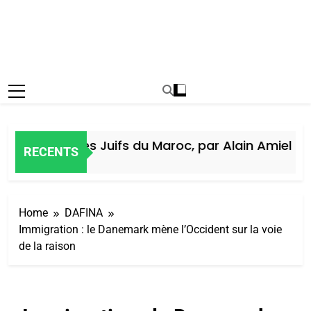
Histoire des Juifs du Maroc, par Alain Amiel
RECENTS
1 Semaine Ago
Home
DAFINA
Immigration : le Danemark mène l’Occident sur la voie
de la raison