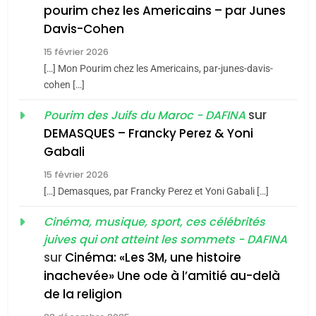
pourim chez les Americains – par Junes
Maroc : Les amandes de
Davis-Cohen
Tafraout, le miel de Tadla
15 février 2026
Azilal consacrés produits
DAFINA
MAROC
[…] Mon Pourim chez les Americains, par-junes-davis-
du terroir
cohen […]
1
Oeil ravageur – Vanessa
sur
Pourim des Juifs du Maroc - DAFINA
De Loya Stauber
DEMASQUES – Francky Perez & Yoni
5
Gabali
CINEMA
ISRAÉL
2025, l’année la plus
15 février 2026
meurtrière selon le rapport
2
[…] Demasques, par Francky Perez et Yoni Gabali […]
«Tu dis génocide, je dis
d’ADL contre
FRANCE
ISRAÉL
guerre»: La nouvelle
Cinéma, musique, sport, ces célébrités
l’antisémitisme
juives qui ont atteint les sommets - DAFINA
chanson de Boy George
6
ISRAÉL
JUDAISME
FIÈRE, DIGNE ET RÉSILIENTE :
sur
Cinéma: «Les 3M, une histoire
inachevée» Une ode à l’amitié au-delà
POURQUOI JE REVENDIQUE
3
de la religion
MA JUDAÏTE par Thérèse
Tout sur la Nostalgie
ISRAÉL
JUDAISME