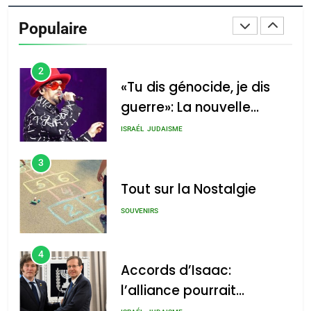
De Loya Stauber
Populaire
CINEMA
ISRAÉL
2
«Tu dis génocide, je dis
guerre»: La nouvelle
chanson de Boy George
ISRAÉL
JUDAISME
3
Tout sur la Nostalgie
SOUVENIRS
4
Accords d’Isaac:
l’alliance pourrait
s’étendre à 13 pays