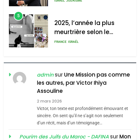
ISRAÉL
JUDAISME
d’Amérique latine
5
2025, l’année la plus
meurtrière selon le
rapport d’ADL contre
FRANCE
ISRAÉL
l’antisémitisme
6
FIÈRE, DIGNE ET RÉSILIENTE :
POURQUOI JE REVENDIQUE
sur
Une Mission pas comme
admin
MA JUDAÏTE par Thérèse
les autres, par Victor Ihiya
ISRAÉL
JUDAISME
Assouline
Zrihen-Dvir
7
2 mars 2026
CE QUI NOUS MANQUE –
Victor, ton texte est profondément émouvant et
Jacques Hadida
sincère. On sent qu’il ne s’agit non seulement
d’un récit, mais d’un témoignage…
JUDAISME
sur
Mon
Pourim des Juifs du Maroc - DAFINA
8