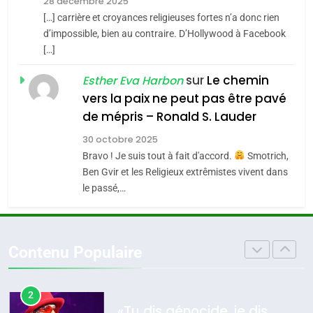
Zrihen-Dvir
28 décembre 2025
SOUVENIRS
[…] carrière et croyances religieuses fortes n’a donc rien
7
CE QUI NOUS MANQUE –
d’impossible, bien au contraire. D’Hollywood à Facebook
[…]
Jacques Hadida
4
Accords d’Isaac:
sur
Le chemin
JUDAISME
Esther Eva Harbon
l’alliance pourrait
vers la paix ne peut pas être pavé
s’étendre à 13 pays
8
de mépris – Ronald S. Lauder
ISRAÉL
JUDAISME
Maroc : Les amandes de
d’Amérique latine
30 octobre 2025
Tafraout, le miel de Tadla
5
Bravo ! Je suis tout à fait d'accord.
Smotrich,
2025, l’année la plus
Azilal consacrés produits
DAFINA
MAROC
Ben Gvir et les Religieux extrêmistes vivent dans
meurtrière selon le
du terroir
le passé,…
rapport d’ADL contre
1
FRANCE
ISRAÉL
Oeil ravageur – Vanessa De
l’antisémitisme
Loya Stauber
6
Contenu Populaire
FIÈRE, DIGNE ET RÉSILIENTE :
CINEMA
ISRAÉL
POURQUOI JE REVENDIQUE
MA JUDAÏTE par Thérèse
2
ISRAÉL
JUDAISME
«Tu dis génocide, je dis