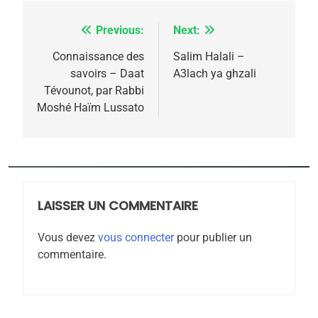
l’antisémitisme
6
FIÈRE, DIGNE ET RÉSILIENTE :
Previous:
Next:
Navigation
POURQUOI JE REVENDIQUE
de
Connaissance des
Salim Halali –
MA JUDAÏTE par Thérèse
savoirs – Daat
A3lach ya ghzali
ISRAÉL
JUDAISME
l’article
Tévounot, par Rabbi
Zrihen-Dvir
Moshé Haïm Lussato
7
CE QUI NOUS MANQUE –
Jacques Hadida
JUDAISME
LAISSER UN COMMENTAIRE
8
Maroc : Les amandes de
Vous devez
vous connecter
pour publier un
Tafraout, le miel de Tadla
commentaire.
Azilal consacrés produits
DAFINA
MAROC
du terroir
1
Oeil ravageur – Vanessa