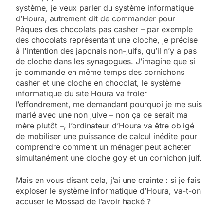
système, je veux parler du système informatique
d’Houra, autrement dit de commander pour
Pâques des chocolats pas casher – par exemple
des chocolats représentant une cloche, je précise
à l'intention des japonais non-juifs, qu’il n’y a pas
de cloche dans les synagogues. J’imagine que si
je commande en même temps des cornichons
casher et une cloche en chocolat, le système
informatique du site Houra va frôler
l’effondrement, me demandant pourquoi je me suis
marié avec une non juive – non ça ce serait ma
mère plutôt –, l’ordinateur d’Houra va être obligé
de mobiliser une puissance de calcul inédite pour
comprendre comment un ménager peut acheter
simultanément une cloche goy et un cornichon juif.
5
2025, l’année la plus
Mais en vous disant cela, j’ai une crainte : si je fais
meurtrière selon le
exploser le système informatique d’Houra, va-t-on
accuser le Mossad de l’avoir hacké ?
rapport d’ADL contre
FRANCE
ISRAÉL