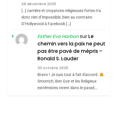
Meurtrière Selon Le
28 décembre 2025
Rapport D’ADL
FRANCE
ISRAÉL
[…] carrière et croyances religieuses fortes n’a
Contre
donc rien d’impossible, bien au contraire.
6
FIÈRE, DIGNE ET
D’Hollywood à Facebook […]
L’antisémitisme
RÉSILIENTE :
sur
Le
Esther Eva Harbon
POURQUOI JE
chemin vers la paix ne peut
ISRAÉL
JUDAISME
REVENDIQUE MA
pas être pavé de mépris –
7
CE QUI NOUS
JUDAÏTE Par Thérèse
Ronald S. Lauder
MANQUE – Jacques
Zrihen-Dvir
30 octobre 2025
Hadida
Bravo ! Je suis tout à fait d'accord.
JUDAISME
Smotrich, Ben Gvir et les Religieux
8
extrêmistes vivent dans le passé,…
Maroc : Les Amandes
De Tafraout, Le Miel
De Tadla Azilal
DAFINA
MAROC
Consacrés Produits
Du Terroir