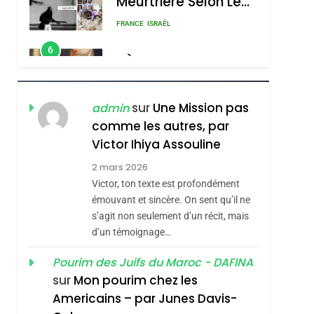
Meurtrière Selon Le
Rapport D’ADL
FRANCE
ISRAÉL
Contre
6
FIÈRE, DIGNE ET
L’antisémitisme
RÉSILIENTE :
POURQUOI JE
ISRAÉL
JUDAISME
sur
Une Mission pas
admin
REVENDIQUE MA
comme les autres, par
7
CE QUI NOUS
JUDAÏTE Par Thérèse
Victor Ihiya Assouline
MANQUE – Jacques
Zrihen-Dvir
2 mars 2026
Hadida
Victor, ton texte est profondément
JUDAISME
émouvant et sincère. On sent qu’il ne
8
s’agit non seulement d’un récit, mais
Maroc : Les Amandes
d’un témoignage…
De Tafraout, Le Miel
De Tadla Azilal
Pourim des Juifs du Maroc - DAFINA
DAFINA
MAROC
sur
Mon pourim chez les
Consacrés Produits
1
Americains – par Junes Davis-
Oeil Ravageur –
Du Terroir