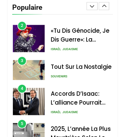
Vanessa De Loya
Populaire
Stauber
CINEMA
ISRAÉL
2
«Tu Dis Génocide, Je
Dis Guerre»: La
Nouvelle Chanson De
ISRAÉL
JUDAISME
Boy George
3
Tout Sur La Nostalgie
SOUVENIRS
4
Accords D’Isaac:
L’alliance Pourrait
S’étendre À 13 Pays
ISRAÉL
JUDAISME
D’Amérique Latine
5
2025, L’année La Plus