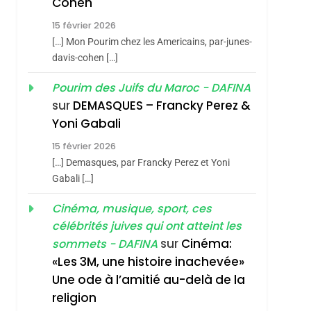
Cohen
Vanessa De Loya
15 février 2026
Stauber
CINEMA
ISRAÉL
[…] Mon Pourim chez les Americains, par-junes-
2
davis-cohen […]
«Tu Dis Génocide, Je
Pourim des Juifs du Maroc - DAFINA
Dis Guerre»: La
sur
DEMASQUES – Francky Perez &
Nouvelle Chanson De
ISRAÉL
JUDAISME
Yoni Gabali
Boy George
3
15 février 2026
Tout Sur La Nostalgie
[…] Demasques, par Francky Perez et Yoni
SOUVENIRS
Gabali […]
4
Cinéma, musique, sport, ces
Accords D’Isaac:
célébrités juives qui ont atteint les
L’alliance Pourrait
sur
Cinéma:
sommets - DAFINA
S’étendre À 13 Pays
ISRAÉL
JUDAISME
«Les 3M, une histoire inachevée»
D’Amérique Latine
Une ode à l’amitié au-delà de la
5
2025, L’année La Plus
religion