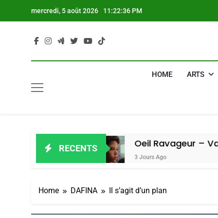
Skip
mercredi, 5 août 2026
11:22:37 PM
to
content
HOME
ARTS
 Amiel
Oeil Ravageur – Vanessa De L
RECENTS
3 Jours Ago
Home
DAFINA
Il s’agit d’un plan