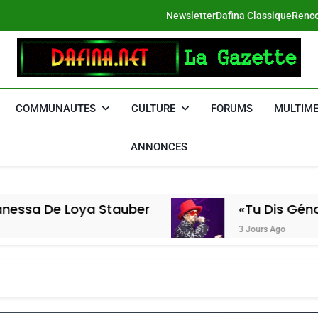
Newsletter
Dafina Classique
Renco
DAFINA
Le Net Des Juifs Du Maroc
COMMUNAUTES
CULTURE
FORUMS
MULTIME
ANNONCES
oya Stauber
«Tu Dis Génocide, Je Di
3 Jours Ago