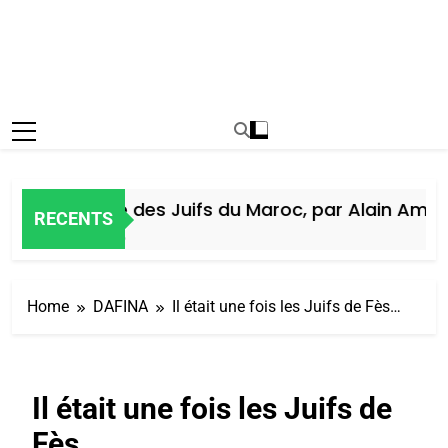
Histoire des Juifs du Maroc, par Alain Amiel
RECENTS
7 Jours Ago
Home
DAFINA
Il était une fois les Juifs de Fès…
Il était une fois les Juifs de
Fès…