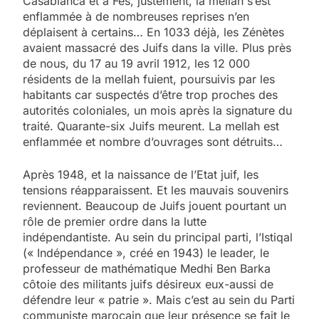
Casablanca et à Fès, justement, la mellah s’est
enflammée à de nombreuses reprises n’en
déplaisent à certains… En 1033 déjà, les Zénètes
avaient massacré des Juifs dans la ville. Plus près
de nous, du 17 au 19 avril 1912, les 12 000
résidents de la mellah fuient, poursuivis par les
habitants car suspectés d’être trop proches des
autorités coloniales, un mois après la signature du
traité. Quarante-six Juifs meurent. La mellah est
enflammée et nombre d’ouvrages sont détruits…
Après 1948, et la naissance de l’Etat juif, les
tensions réapparaissent. Et les mauvais souvenirs
reviennent. Beaucoup de Juifs jouent pourtant un
rôle de premier ordre dans la lutte
indépendantiste. Au sein du principal parti, l’Istiqal
(« Indépendance », créé en 1943) le leader, le
professeur de mathématique Medhi Ben Barka
côtoie des militants juifs désireux eux-aussi de
défendre leur « patrie ». Mais c’est au sein du Parti
communiste marocain que leur présence se fait le