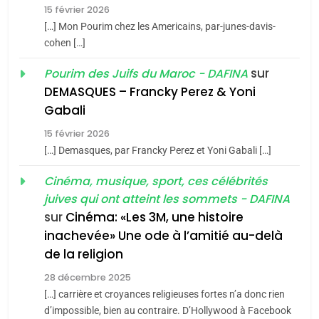
De Loya Stauber
15 février 2026
CINEMA
ISRAÉL
[…] Mon Pourim chez les Americains, par-junes-davis-
5
cohen […]
2025, l’année la plus
2
meurtrière selon le rapport
«Tu dis génocide, je dis
sur
Pourim des Juifs du Maroc - DAFINA
d’ADL contre
DEMASQUES – Francky Perez & Yoni
guerre»: La nouvelle
FRANCE
ISRAÉL
l’antisémitisme
Gabali
chanson de Boy George
ISRAÉL
JUDAISME
6
15 février 2026
FIÈRE, DIGNE ET RÉSILIENTE :
[…] Demasques, par Francky Perez et Yoni Gabali […]
3
POURQUOI JE REVENDIQUE
Tout sur la Nostalgie
Cinéma, musique, sport, ces célébrités
MA JUDAÏTE par Thérèse
ISRAÉL
JUDAISME
juives qui ont atteint les sommets - DAFINA
Zrihen-Dvir
SOUVENIRS
sur
Cinéma: «Les 3M, une histoire
7
CE QUI NOUS MANQUE –
inachevée» Une ode à l’amitié au-delà
4
de la religion
Jacques Hadida
Accords d’Isaac:
28 décembre 2025
l’alliance pourrait
JUDAISME
[…] carrière et croyances religieuses fortes n’a donc rien
s’étendre à 13 pays
ISRAÉL
JUDAISME
d’impossible, bien au contraire. D’Hollywood à Facebook
8