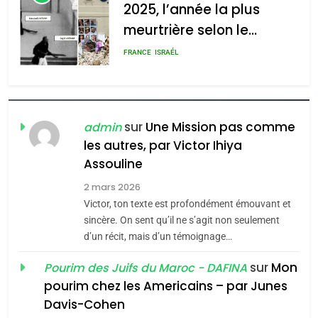
l’antisémitisme
FIÈRE, DIGNE ET RÉSILIENTE :
admin
POURQUOI JE REVENDIQUE
0
MA JUDAÏTE par Thérèse
ISRAÉL
JUDAISME
Zrihen-Dvir
7
CE QUI NOUS MANQUE –
sur
Une Mission pas comme
admin
Jacques Hadida
les autres, par Victor Ihiya
JUDAISME
Assouline
2 mars 2026
8
Maroc : Les amandes de
Victor, ton texte est profondément émouvant et
sincère. On sent qu’il ne s’agit non seulement
Tafraout, le miel de Tadla
d’un récit, mais d’un témoignage…
Azilal consacrés produits
DAFINA
MAROC
du terroir
sur
Mon
Pourim des Juifs du Maroc - DAFINA
1
pourim chez les Americains – par Junes
Oeil ravageur – Vanessa
Davis-Cohen