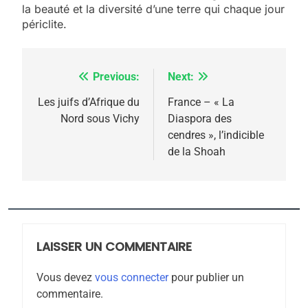
la beauté et la diversité d’une terre qui chaque jour
périclite.
Previous:
Next:
Navigation
de
Les juifs d’Afrique du
France – « La
5
Nord sous Vichy
Diaspora des
2025, l’année la plus
l’article
cendres », l’indicible
meurtrière selon le
de la Shoah
rapport d’ADL contre
FRANCE
ISRAÉL
l’antisémitisme
6
FIÈRE, DIGNE ET RÉSILIENTE :
POURQUOI JE REVENDIQUE
LAISSER UN COMMENTAIRE
MA JUDAÏTE par Thérèse
ISRAÉL
JUDAISME
Zrihen-Dvir
Vous devez
vous connecter
pour publier un
7
commentaire.
CE QUI NOUS MANQUE –