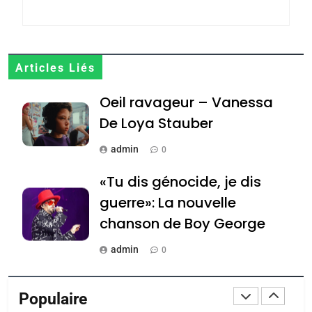
Jacques Hadida
JUDAISME
Articles Liés
8
Maroc : Les amandes de
Oeil ravageur – Vanessa
Tafraout, le miel de Tadla
De Loya Stauber
Azilal consacrés produits
DAFINA
MAROC
du terroir
admin
0
1
Oeil ravageur – Vanessa
«Tu dis génocide, je dis
De Loya Stauber
guerre»: La nouvelle
chanson de Boy George
CINEMA
ISRAÉL
admin
0
2
«Tu dis génocide, je dis
Tout sur la Nostalgie
guerre»: La nouvelle
Populaire
admin
0