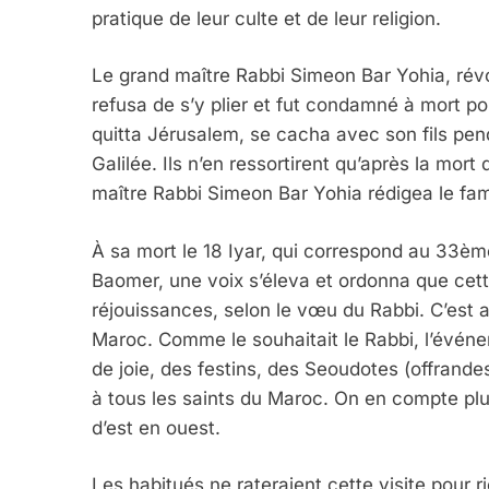
pratique de leur culte et de leur religion.
Le grand maître Rabbi Simeon Bar Yohia, rév
refusa de s’y plier et fut condamné à mort p
quitta Jérusalem, se cacha avec son fils pen
Galilée. Ils n’en ressortirent qu’après la mort
maître Rabbi Simeon Bar Yohia rédigea le fam
À sa mort le 18 Iyar, qui correspond au 33ème
Baomer, une voix s’éleva et ordonna que cette 
réjouissances, selon le vœu du Rabbi. C’est ai
Maroc. Comme le souhaitait le Rabbi, l’évén
de joie, des festins, des Seoudotes (offrand
à tous les saints du Maroc. On en compte plu
d’est en ouest.
Les habitués ne rateraient cette visite pour r