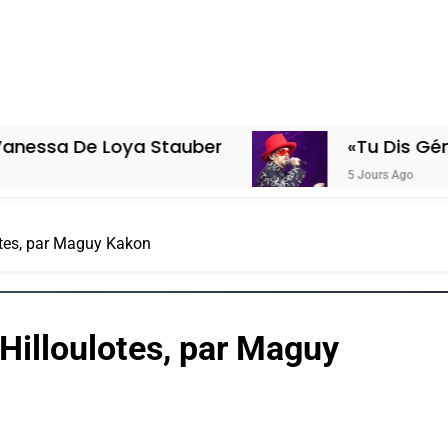
oya Stauber
«Tu Dis Génocide, Je Di
5 Jours Ago
lotes, par Maguy Kakon
 Hilloulotes, par Maguy