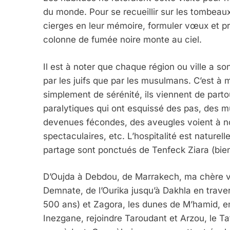
du monde. Pour se recueillir sur les tombeaux
cierges en leur mémoire, formuler vœux et pr
colonne de fumée noire monte au ciel.
Il est à noter que chaque région ou ville a s
par les juifs que par les musulmans. C’est à 
simplement de sérénité, ils viennent de parto
paralytiques qui ont esquissé des pas, des mu
devenues fécondes, des aveugles voient à no
spectaculaires, etc. L’hospitalité est naturel
partage sont ponctués de Tenfeck Ziara (bien
D’Oujda à Debdou, de Marrakech, ma chère vill
Demnate, de l’Ourika jusqu’à Dakhla en trave
500 ans) et Zagora, les dunes de M’hamid, en 
Inezgane, rejoindre Taroudant et Arzou, le T