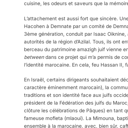
cuisine, les odeurs et saveurs que la mémoire
L’attachement est aussi fort que sincère. U
Hacohen à Demnate par un comité de Demnatis
3ème génération, conduit par Isaac Oiknine, 
autorités de la région d’Azilal. Tous, ils ont e
berceau du patrimoine amazigh juif vienne enr
between
dans ce projet qui m’a permis de co
l’identité marocaine. En cela, feu Hassan II, fa
En Israël, certains dirigeants souhaitaient dé
caractère éminemment marocain), la communa
traditions et son identité face aux juifs oc
président de la Fédération des juifs du Maro
clôture les célébrations de Pâques) en tant qu
fameuse mofleta (mlaoui). La Mimouna, bapt
ensemble à la marocaine, avec, bien sûr, caf