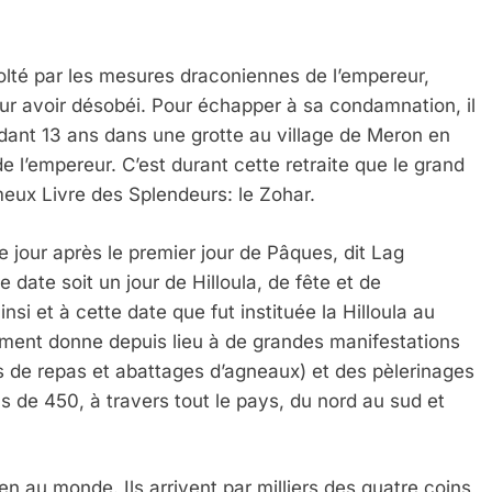
olté par les mesures draconiennes de l’empereur,
our avoir désobéi. Pour échapper à sa condamnation, il
dant 13 ans dans une grotte au village de Meron en
 de l’empereur. C’est durant cette retraite que le grand
eux Livre des Splendeurs: le Zohar.
 jour après le premier jour de Pâques, dit Lag
date soit un jour de Hilloula, de fête et de
nsi et à cette date que fut instituée la Hilloula au
ement donne depuis lieu à de grandes manifestations
es de repas et abattages d’agneaux) et des pèlerinages
s de 450, à travers tout le pays, du nord au sud et
ien au monde. Ils arrivent par milliers des quatre coins