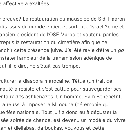
 affective a exaltées.
ne preuve? La restauration du mausolée de Sidi Haaron
 issus du monde entier, et surtout d’Israël 2ème et
ancien président de l’OSE Maroc et soutenu par les
ntrepris la restauration du cimetière afin que ce
ichir cette présence juive. J’ai été ravie d’être un
go
nstater l’ampleur de la transmission adénique de
ut-il le dire, ne s’était pas trompé.
culturer la diaspora marocaine. Têtue (un trait de
uté a résisté et s’est battue pour sauvegarder ses
cidentaux dits ashkénazes. Un homme, Sam Benchétrit,
c, a réussi à imposer la Mimouna (cérémonie qui
e fête nationale. Tout juif a donc eu à déguster la
isée soirée de chance, est devenu un modèle du vivre
tan et djellabas, darboukas, youyous et cette