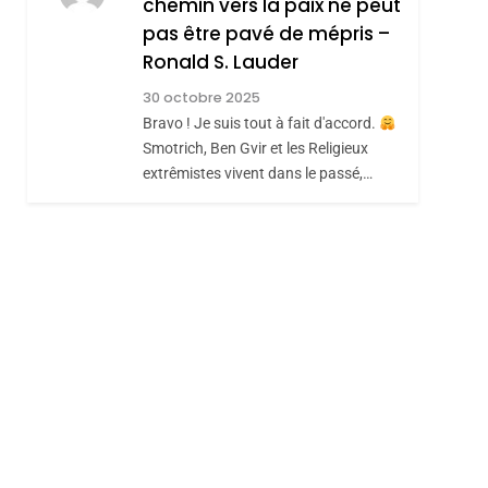
chemin vers la paix ne peut
ISRAÉL
JUDAISME
REVENDIQUE MA
pas être pavé de mépris –
7
CE QUI NOUS
JUDAÏTE Par Thérèse
Ronald S. Lauder
MANQUE – Jacques
Zrihen-Dvir
30 octobre 2025
Hadida
Bravo ! Je suis tout à fait d'accord.
JUDAISME
Smotrich, Ben Gvir et les Religieux
8
extrêmistes vivent dans le passé,…
Maroc : Les Amandes
De Tafraout, Le Miel
De Tadla Azilal
DAFINA
MAROC
Consacrés Produits
Du Terroir