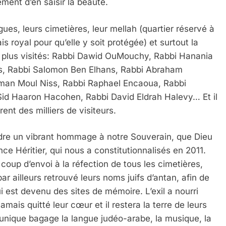
ent d’en saisir la beauté.
es, leurs cimetières, leur mellah (quartier réservé à
 royal pour qu’elle y soit protégée) et surtout la
les plus visités: Rabbi Dawid OuMouchy, Rabbi Hanania
s, Rabbi Salomon Ben Elhans, Rabbi Abraham
aman Moul Niss, Rabbi Raphael Encaoua, Rabbi
id Haaron Hacohen, Rabbi David Eldrah Halevy… Et il
ent des milliers de visiteurs.
ndre un vibrant hommage à notre Souverain, que Dieu
ce Héritier, qui nous a constitutionnalisés en 2011.
 coup d’envoi à la réfection de tous les cimetières,
par ailleurs retrouvé leurs noms juifs d’antan, afin de
i est devenu des sites de mémoire. L’exil a nourri
amais quitté leur cœur et il restera la terre de leurs
 unique bagage la langue judéo-arabe, la musique, la