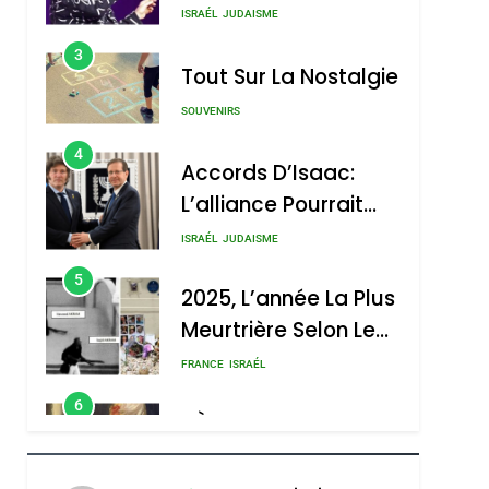
Nouvelle Chanson De
ISRAÉL
JUDAISME
Boy George
3
Tout Sur La Nostalgie
SOUVENIRS
4
Accords D’Isaac:
L’alliance Pourrait
S’étendre À 13 Pays
ISRAÉL
JUDAISME
D’Amérique Latine
5
2025, L’année La Plus
Meurtrière Selon Le
Rapport D’ADL
FRANCE
ISRAÉL
Contre
6
FIÈRE, DIGNE ET
L’antisémitisme
RÉSILIENTE :
POURQUOI JE