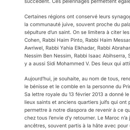
succèdent. Ces pèlerinages permettent égalem
Certaines régions ont conservé leurs synagogu
la communauté juive, souvent proche du palais
sépulture d’un saint. On se limitera à citer 
Cohen, Rabbi Haim Pinto, Rabbi Haim Messa
Awriwel, Rabbi Yahia Elkhadar, Rabbi Abrah
Nessim Ben Nessim, Rabbi Isaac Abihserra, S
y a aussi Sidi Mohammed V. Des lieux qui attir
Aujourd’hui, je souhaite, au nom de tous, re
le bénisse et le comble en la personne du Prin
Sa lettre royale du 13 février 2013 a donné le
lieux saints et anciens quartiers juifs qui ont 
permettre à notre diaspora de revenir à ce qu
chez tous l’envie d’y retourner. Le Maroc n’a j
ancêtres, souvent partis à la hâte avec pour