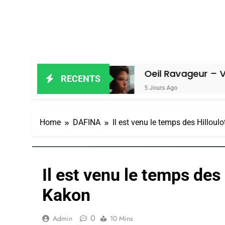
Amiel
Oeil Ravageur – Vanessa De L
RECENTS
5 Jours Ago
Home
DAFINA
Il est venu le temps des Hillou
Il est venu le temps des
Kakon
0
Admin
10 Mins