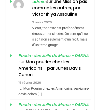
ISRAÉL
JUDAISME
sur
Une Mission pas
admin
REVENDIQUE MA
comme les autres, par
7
CE QUI NOUS
JUDAÏTE Par Thérèse
Victor Ihiya Assouline
MANQUE – Jacques
Zrihen-Dvir
2 mars 2026
Hadida
Victor, ton texte est profondément
JUDAISME
émouvant et sincère. On sent qu’il ne
8
s’agit non seulement d’un récit, mais
Maroc : Les Amandes
d’un témoignage…
De Tafraout, Le Miel
De Tadla Azilal
Pourim des Juifs du Maroc - DAFINA
DAFINA
MAROC
sur
Mon pourim chez les
Consacrés Produits
1
Americains – par Junes Davis-
Oeil Ravageur –
Du Terroir
Cohen
Vanessa De Loya
15 février 2026
Stauber
CINEMA
ISRAÉL
[…] Mon Pourim chez les Americains, par-junes-
2
davis-cohen […]
«Tu Dis Génocide, Je
Pourim des Juifs du Maroc - DAFINA
Dis Guerre»: La