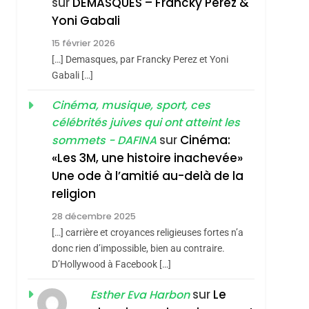
sur
DEMASQUES – Francky Perez &
Nouvelle Chanson De
ISRAÉL
JUDAISME
Yoni Gabali
Boy George
3
15 février 2026
Tout Sur La Nostalgie
[…] Demasques, par Francky Perez et Yoni
SOUVENIRS
Gabali […]
4
Cinéma, musique, sport, ces
Accords D’Isaac:
célébrités juives qui ont atteint les
L’alliance Pourrait
sur
Cinéma:
sommets - DAFINA
S’étendre À 13 Pays
ISRAÉL
JUDAISME
«Les 3M, une histoire inachevée»
D’Amérique Latine
Une ode à l’amitié au-delà de la
5
2025, L’année La Plus
religion
Meurtrière Selon Le
28 décembre 2025
Rapport D’ADL
FRANCE
ISRAÉL
[…] carrière et croyances religieuses fortes n’a
Contre
donc rien d’impossible, bien au contraire.
6
FIÈRE, DIGNE ET
D’Hollywood à Facebook […]
L’antisémitisme
RÉSILIENTE :
sur
Le
Esther Eva Harbon
POURQUOI JE