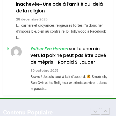
inachevée» Une ode à l’amitié au-delà
POURQUOI JE REVENDIQUE
3
de la religion
MA JUDAÏTE par Thérèse
Tout sur la Nostalgie
ISRAÉL
JUDAISME
Zrihen-Dvir
28 décembre 2025
SOUVENIRS
[…] carrière et croyances religieuses fortes n’a donc rien
7
CE QUI NOUS MANQUE –
d’impossible, bien au contraire. D’Hollywood à Facebook
[…]
Jacques Hadida
4
Accords d’Isaac:
sur
Le chemin
JUDAISME
Esther Eva Harbon
l’alliance pourrait
vers la paix ne peut pas être pavé
s’étendre à 13 pays
8
de mépris – Ronald S. Lauder
ISRAÉL
JUDAISME
Maroc : Les amandes de
d’Amérique latine
30 octobre 2025
Tafraout, le miel de Tadla
5
Bravo ! Je suis tout à fait d'accord.
Smotrich,
2025, l’année la plus
Azilal consacrés produits
DAFINA
MAROC
Ben Gvir et les Religieux extrêmistes vivent dans
meurtrière selon le
du terroir
le passé,…
rapport d’ADL contre
1
FRANCE
ISRAÉL
Oeil ravageur – Vanessa De
l’antisémitisme
Loya Stauber
6
Contenu Populaire
FIÈRE, DIGNE ET RÉSILIENTE :
CINEMA
ISRAÉL