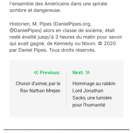
l'ensemble des Américains dans une spirale
sombre et dangereuse.
Historien, M. Pipes (DanielPipes.org,
@DanielPipes) alors en classe de sixième, était
resté éveillé jusqu'à 3 heures du matin pour savoir
qui avait gagné, de Kennedy ou Nixon. © 2020
par Daniel Pipes. Tous droits réservés.
Previous:
Next:
Navigation
de
Choisir d’aimer, par le
Hommage au rabbin
Rav Nathan Mrejen
Lord Jonathan
l’article
Sacks, une lumière
pour l’humanité
5
2025, l’année la plus