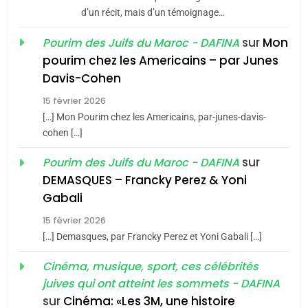
d’un récit, mais d’un témoignage…
JUDAISME
sur
Mon
Pourim des Juifs du Maroc - DAFINA
8
pourim chez les Americains – par Junes
Maroc : Les amandes de
Davis-Cohen
Tafraout, le miel de Tadla
15 février 2026
Azilal consacrés produits
DAFINA
MAROC
[…] Mon Pourim chez les Americains, par-junes-davis-
du terroir
cohen […]
1
Oeil ravageur – Vanessa
sur
Pourim des Juifs du Maroc - DAFINA
De Loya Stauber
DEMASQUES – Francky Perez & Yoni
5
Gabali
CINEMA
ISRAÉL
2025, l’année la plus
15 février 2026
meurtrière selon le rapport
2
[…] Demasques, par Francky Perez et Yoni Gabali […]
«Tu dis génocide, je dis
d’ADL contre
FRANCE
ISRAÉL
guerre»: La nouvelle
Cinéma, musique, sport, ces célébrités
l’antisémitisme
juives qui ont atteint les sommets - DAFINA
chanson de Boy George
6
ISRAÉL
JUDAISME
FIÈRE, DIGNE ET RÉSILIENTE :
sur
Cinéma: «Les 3M, une histoire