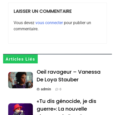
meurtrière selon le
rapport d’ADL contre
LAISSER UN COMMENTAIRE
FRANCE
ISRAÉL
l’antisémitisme
Vous devez
vous connecter
pour publier un
6
commentaire.
FIÈRE, DIGNE ET RÉSILIENTE :
POURQUOI JE REVENDIQUE
MA JUDAÏTE par Thérèse
ISRAÉL
JUDAISME
Zrihen-Dvir
7
Articles Liés
CE QUI NOUS MANQUE –
Oeil ravageur – Vanessa
Jacques Hadida
De Loya Stauber
JUDAISME
admin
0
8
Maroc : Les amandes de
«Tu dis génocide, je dis
Tafraout, le miel de Tadla
guerre»: La nouvelle
Azilal consacrés produits
DAFINA
MAROC