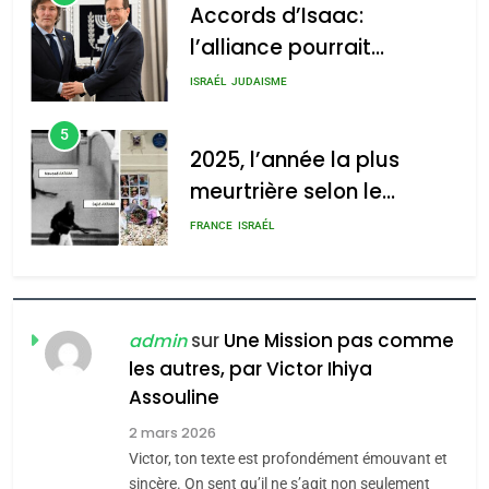
Accords d’Isaac:
l’alliance pourrait
2025, l’année la plus
s’étendre à 13 pays
meurtrière selon le rapport
ISRAÉL
JUDAISME
d’Amérique latine
d’ADL contre
5
l’antisémitisme
2025, l’année la plus
meurtrière selon le
admin
0
rapport d’ADL contre
FRANCE
ISRAÉL
l’antisémitisme
6
FIÈRE, DIGNE ET RÉSILIENTE :
POURQUOI JE REVENDIQUE
sur
Une Mission pas comme
admin
MA JUDAÏTE par Thérèse
les autres, par Victor Ihiya
ISRAÉL
JUDAISME
Assouline
Zrihen-Dvir
7
2 mars 2026
CE QUI NOUS MANQUE –
Victor, ton texte est profondément émouvant et
Jacques Hadida
sincère. On sent qu’il ne s’agit non seulement