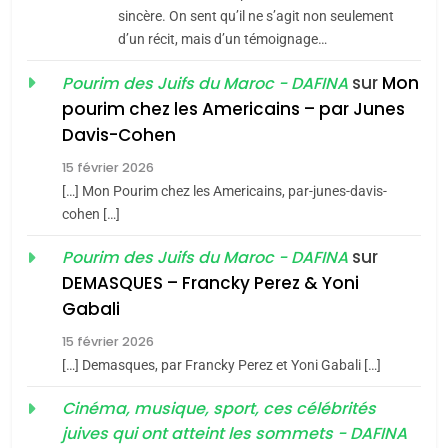
Jacques Hadida
sincère. On sent qu’il ne s’agit non seulement
d’un récit, mais d’un témoignage…
JUDAISME
sur
Mon
Pourim des Juifs du Maroc - DAFINA
8
pourim chez les Americains – par Junes
Maroc : Les amandes de
Davis-Cohen
Tafraout, le miel de Tadla
15 février 2026
Azilal consacrés produits
DAFINA
MAROC
[…] Mon Pourim chez les Americains, par-junes-davis-
du terroir
cohen […]
1
Oeil ravageur – Vanessa
sur
Pourim des Juifs du Maroc - DAFINA
De Loya Stauber
DEMASQUES – Francky Perez & Yoni
5
Gabali
CINEMA
ISRAÉL
2025, l’année la plus
15 février 2026
meurtrière selon le rapport
2
[…] Demasques, par Francky Perez et Yoni Gabali […]
«Tu dis génocide, je dis
d’ADL contre
FRANCE
ISRAÉL
guerre»: La nouvelle
Cinéma, musique, sport, ces célébrités
l’antisémitisme
juives qui ont atteint les sommets - DAFINA
chanson de Boy George
6
ISRAÉL
JUDAISME