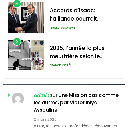
4
Accords d’Isaac:
l’alliance pourrait
2025, l’année la plus
s’étendre à 13 pays
meurtrière selon le rapport
ISRAÉL
JUDAISME
d’Amérique latine
d’ADL contre
5
l’antisémitisme
2025, l’année la plus
meurtrière selon le
admin
0
rapport d’ADL contre
FRANCE
ISRAÉL
l’antisémitisme
6
FIÈRE, DIGNE ET RÉSILIENTE :
POURQUOI JE REVENDIQUE
sur
Une Mission pas comme
admin
MA JUDAÏTE par Thérèse
les autres, par Victor Ihiya
ISRAÉL
JUDAISME
Assouline
Zrihen-Dvir
7
2 mars 2026
CE QUI NOUS MANQUE –
Victor, ton texte est profondément émouvant et