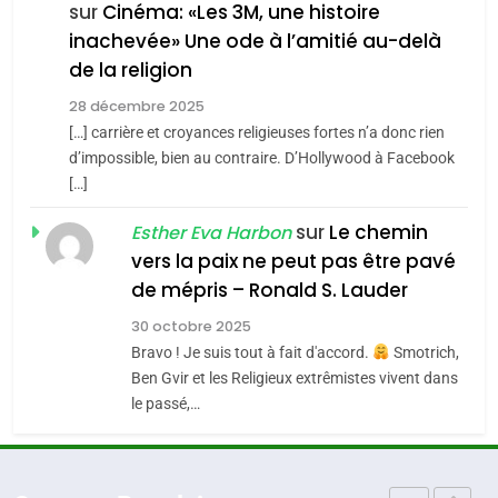
FIÈRE, DIGNE ET RÉSILIENTE :
sur
Cinéma: «Les 3M, une histoire
inachevée» Une ode à l’amitié au-delà
POURQUOI JE REVENDIQUE
3
de la religion
MA JUDAÏTE par Thérèse
Tout sur la Nostalgie
ISRAÉL
JUDAISME
Zrihen-Dvir
28 décembre 2025
SOUVENIRS
[…] carrière et croyances religieuses fortes n’a donc rien
7
CE QUI NOUS MANQUE –
d’impossible, bien au contraire. D’Hollywood à Facebook
[…]
Jacques Hadida
4
Accords d’Isaac:
sur
Le chemin
JUDAISME
Esther Eva Harbon
l’alliance pourrait
vers la paix ne peut pas être pavé
s’étendre à 13 pays
8
de mépris – Ronald S. Lauder
ISRAÉL
JUDAISME
Maroc : Les amandes de
d’Amérique latine
30 octobre 2025
Tafraout, le miel de Tadla
5
Bravo ! Je suis tout à fait d'accord.
Smotrich,
2025, l’année la plus
Azilal consacrés produits
DAFINA
MAROC
Ben Gvir et les Religieux extrêmistes vivent dans
meurtrière selon le
du terroir
le passé,…
rapport d’ADL contre
1
FRANCE
ISRAÉL
Oeil ravageur – Vanessa De
l’antisémitisme
Loya Stauber
6