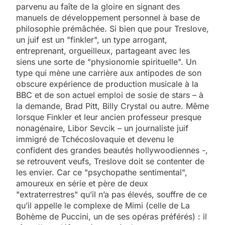
parvenu au faîte de la gloire en signant des
manuels de développement personnel à base de
philosophie prémâchée. Si bien que pour Treslove,
un juif est un "finkler", un type arrogant,
entreprenant, orgueilleux, partageant avec les
siens une sorte de "physionomie spirituelle". Un
type qui mène une carrière aux antipodes de son
obscure expérience de production musicale à la
BBC et de son actuel emploi de sosie de stars – à
la demande, Brad Pitt, Billy Crystal ou autre. Même
lorsque Finkler et leur ancien professeur presque
nonagénaire, Libor Sevcik – un journaliste juif
immigré de Tchécoslovaquie et devenu le
confident des grandes beautés hollywoodiennes -,
se retrouvent veufs, Treslove doit se contenter de
les envier. Car ce "psychopathe sentimental",
amoureux en série et père de deux
"extraterrestres" qu’il n’a pas élevés, souffre de ce
qu’il appelle le complexe de Mimi (celle de La
Bohème de Puccini, un de ses opéras préférés) : il