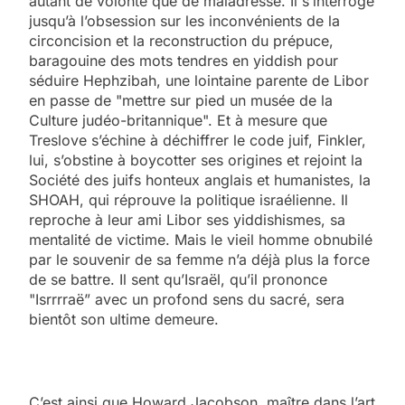
autant de volonté que de maladresse. Il s’interroge
jusqu’à l’obsession sur les inconvénients de la
circoncision et la reconstruction du prépuce,
baragouine des mots tendres en yiddish pour
séduire Hephzibah, une lointaine parente de Libor
en passe de "mettre sur pied un musée de la
Culture judéo-britannique". Et à mesure que
Treslove s’échine à déchiffrer le code juif, Finkler,
lui, s’obstine à boycotter ses origines et rejoint la
Société des juifs honteux anglais et humanistes, la
SHOAH, qui réprouve la politique israélienne. Il
reproche à leur ami Libor ses yiddishismes, sa
mentalité de victime. Mais le vieil homme obnubilé
par le souvenir de sa femme n’a déjà plus la force
de se battre. Il sent qu’Israël, qu’il prononce
"Isrrrraë” avec un profond sens du sacré, sera
bientôt son ultime demeure.
C’est ainsi que Howard Jacobson, maître dans l’art