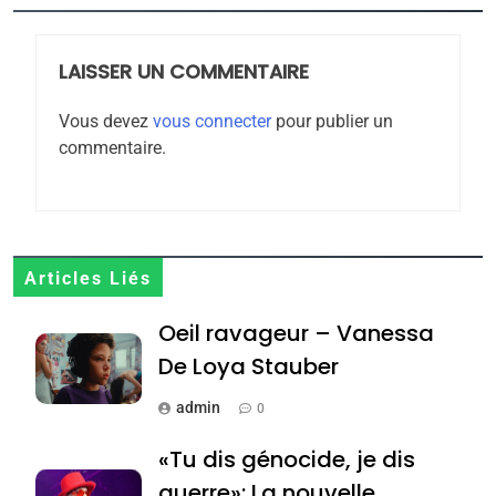
2025, l’année la plus
meurtrière selon le
rapport d’ADL contre
LAISSER UN COMMENTAIRE
FRANCE
ISRAÉL
l’antisémitisme
Vous devez
vous connecter
pour publier un
6
commentaire.
FIÈRE, DIGNE ET RÉSILIENTE :
POURQUOI JE REVENDIQUE
MA JUDAÏTE par Thérèse
ISRAÉL
JUDAISME
Zrihen-Dvir
7
Articles Liés
CE QUI NOUS MANQUE –
Oeil ravageur – Vanessa
Jacques Hadida
De Loya Stauber
JUDAISME
admin
0
8
Maroc : Les amandes de
«Tu dis génocide, je dis
Tafraout, le miel de Tadla
guerre»: La nouvelle