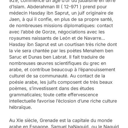
929, commence un âge d’or du judaïsme en terre
d’Islam. Abderahman III ( 12-971 ) prend pour
médecin Hasday ibn Saprut, un juif originaire de
Jaen, à qui il confie, en plus de sa propre santé,
de nombreuses missions diplomatiques: contact
avec l’abbé de Gorze, négociations avec les
royaumes naissants de León et de Navarre…
Hasday ibn Saprut est un courtisan très riche dont
la vie sera chantée par les poètes Menahem ben
Saruc et Dunas ben Labrat. Il fait traduire de
nombreuses œuvres scientifiques du grec en
arabe, et contribue beaucoup à l’épanouissement
culturel de sa communauté. Au contact de la
poésie arabe, les juifs composent de très beaux
poèmes, s’investissent dans des études
grammaticales; toute cette effervescence
intellectuelle favorise l’éclosion d’une riche culture
hébraïque.
Au XIe siècle, Grenade est la capitale du monde
arabe en Espagne. Samuel haNaguid, ou le Naguid