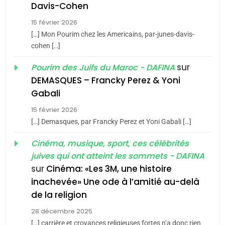
Oeil ravageur – Vanessa
Davis-Cohen
De Loya Stauber
15 février 2026
[…] Mon Pourim chez les Americains, par-junes-davis-
CINEMA
ISRAÉL
5
cohen […]
2025, l’année la plus
2
sur
Pourim des Juifs du Maroc - DAFINA
«Tu dis génocide, je dis
meurtrière selon le rapport
DEMASQUES – Francky Perez & Yoni
guerre»: La nouvelle
d’ADL contre
FRANCE
ISRAÉL
Gabali
chanson de Boy George
l’antisémitisme
ISRAÉL
JUDAISME
15 février 2026
6
FIÈRE, DIGNE ET RÉSILIENTE :
[…] Demasques, par Francky Perez et Yoni Gabali […]
3
POURQUOI JE REVENDIQUE
Cinéma, musique, sport, ces célébrités
Tout sur la Nostalgie
MA JUDAÏTE par Thérèse
juives qui ont atteint les sommets - DAFINA
ISRAÉL
JUDAISME
SOUVENIRS
Zrihen-Dvir
sur
Cinéma: «Les 3M, une histoire
7
inachevée» Une ode à l’amitié au-delà
CE QUI NOUS MANQUE –
4
de la religion
Accords d’Isaac:
Jacques Hadida
28 décembre 2025
l’alliance pourrait
JUDAISME
[…] carrière et croyances religieuses fortes n’a donc rien