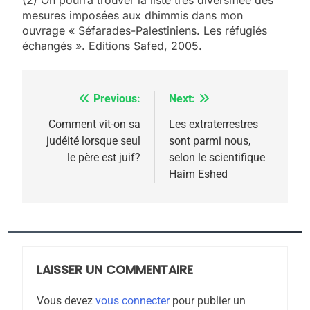
(2) On pourra trouver la liste très diversifiée des
mesures imposées aux dhimmis dans mon
ouvrage « Séfarades-Palestiniens. Les réfugiés
échangés ». Editions Safed, 2005.
Previous:
Next:
Navigation
de
Comment vit-on sa
Les extraterrestres
5
judéité lorsque seul
sont parmi nous,
2025, l’année la plus
l’article
le père est juif?
selon le scientifique
meurtrière selon le
Haim Eshed
rapport d’ADL contre
FRANCE
ISRAÉL
l’antisémitisme
6
FIÈRE, DIGNE ET RÉSILIENTE :
POURQUOI JE REVENDIQUE
LAISSER UN COMMENTAIRE
MA JUDAÏTE par Thérèse
ISRAÉL
JUDAISME
Zrihen-Dvir
Vous devez
vous connecter
pour publier un