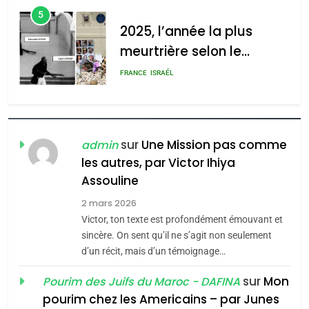
d’ADL contre
l’antisémitisme
l’antisémitisme
6
FIÈRE, DIGNE ET RÉSILIENTE :
admin
0
POURQUOI JE REVENDIQUE
MA JUDAÏTE par Thérèse
ISRAÉL
JUDAISME
Zrihen-Dvir
7
CE QUI NOUS MANQUE –
sur
Une Mission pas comme
admin
Jacques Hadida
les autres, par Victor Ihiya
JUDAISME
Assouline
2 mars 2026
8
Victor, ton texte est profondément émouvant et
Maroc : Les amandes de
sincère. On sent qu’il ne s’agit non seulement
Tafraout, le miel de Tadla
d’un récit, mais d’un témoignage…
Azilal consacrés produits
DAFINA
MAROC
sur
Mon
Pourim des Juifs du Maroc - DAFINA
du terroir
pourim chez les Americains – par Junes
1