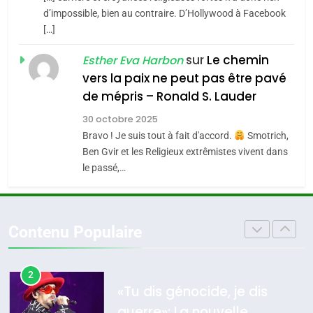
s’étendre à 13 pays
d’impossible, bien au contraire. D’Hollywood à Facebook
ISRAÉL
JUDAISME
8
d’Amérique latine
[…]
Maroc : Les amandes de
5
sur
Le chemin
Esther Eva Harbon
2025, l’année la plus
Tafraout, le miel de Tadla
vers la paix ne peut pas être pavé
meurtrière selon le
Azilal consacrés produits
DAFINA
MAROC
de mépris – Ronald S. Lauder
rapport d’ADL contre
du terroir
FRANCE
ISRAÉL
30 octobre 2025
1
l’antisémitisme
Oeil ravageur – Vanessa De
Bravo ! Je suis tout à fait d'accord.
Smotrich,
6
Ben Gvir et les Religieux extrêmistes vivent dans
FIÈRE, DIGNE ET RÉSILIENTE :
Loya Stauber
le passé,…
POURQUOI JE REVENDIQUE
CINEMA
ISRAÉL
MA JUDAÏTE par Thérèse
ISRAÉL
JUDAISME
2
Zrihen-Dvir
«Tu dis génocide, je dis
Contenu Populaire
7
CE QUI NOUS MANQUE –
guerre»: La nouvelle
Jacques Hadida
chanson de Boy George
ISRAÉL
JUDAISME
JUDAISME
3