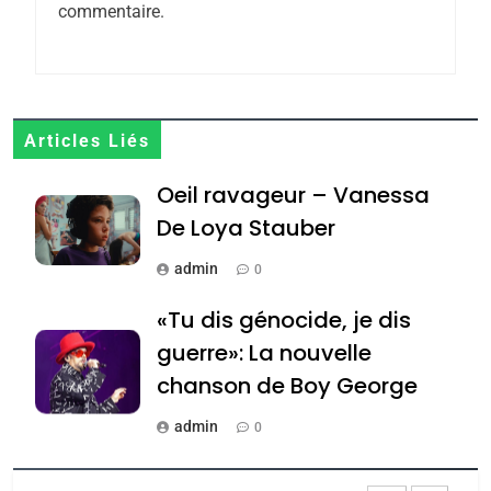
commentaire.
7
CE QUI NOUS MANQUE –
Jacques Hadida
JUDAISME
Articles Liés
8
Maroc : Les amandes de
Oeil ravageur – Vanessa
Tafraout, le miel de Tadla
De Loya Stauber
Azilal consacrés produits
DAFINA
MAROC
admin
0
du terroir
1
«Tu dis génocide, je dis
Oeil ravageur – Vanessa
guerre»: La nouvelle
De Loya Stauber
chanson de Boy George
CINEMA
ISRAÉL
admin
0
2
«Tu dis génocide, je dis
Tout sur la Nostalgie