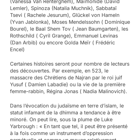
(Vanessa Van Renterghem), Maïmonide (David
Lemler), Spinoza (Natalia Muchnik), Sabbataï
Tsevi ( Rachele Jesurum), Glückel von Hameln
(Yvan Jablonka), Moses Mendelssohn ( Dominique
Bourel), le Baal Shem Tov ( Jean Baumgarten), les
Rothschild ( Cyril Grange), Emmanuel Levinas
(Dan Arbib) ou encore Golda Meïr ( Frédéric
Encel)
Certaines histoires seront pour nombre de lecteurs
des découvertes. Par exemple, en 523, le
massacre des Chrétiens de Najran par le roi juif
Yusuf ( Damien Labadie) ou la vie de la première
femme-rabbin, Régina Jonas ( Nadia Malinovich).
Dans l’évocation du judaïsme en terre d’islam, le
statut infamant de la dhimma a tendance à être
minoré. On peut lire, sous la plume de Luke
Yarbrough : « En tant que tel, il peut être présenté
à la fois comme un instrument d’oppression