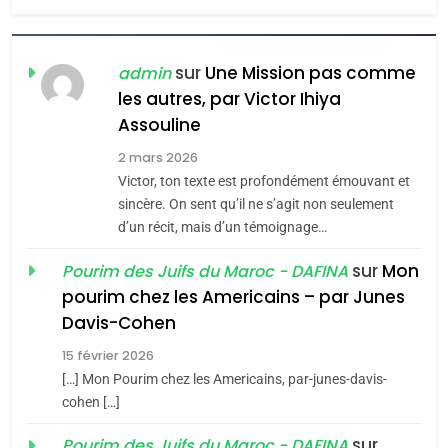
6
FIÈRE, DIGNE ET RÉSILIENTE :
POURQUOI JE REVENDIQUE
sur
Une Mission pas comme
admin
MA JUDAÏTE par Thérèse
les autres, par Victor Ihiya
ISRAÉL
JUDAISME
Assouline
Zrihen-Dvir
7
2 mars 2026
CE QUI NOUS MANQUE –
Victor, ton texte est profondément émouvant et
Jacques Hadida
sincère. On sent qu’il ne s’agit non seulement
d’un récit, mais d’un témoignage…
JUDAISME
sur
Mon
Pourim des Juifs du Maroc - DAFINA
8
pourim chez les Americains – par Junes
Maroc : Les amandes de
Davis-Cohen
Tafraout, le miel de Tadla
15 février 2026
Azilal consacrés produits
DAFINA
MAROC
[…] Mon Pourim chez les Americains, par-junes-davis-
du terroir
cohen […]
1
Oeil ravageur – Vanessa
sur
Pourim des Juifs du Maroc - DAFINA