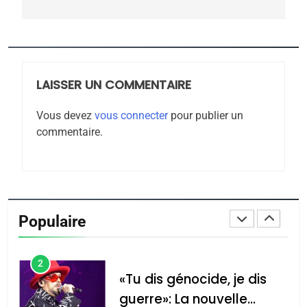
CE QUI NOUS MANQUE –
Jacques Hadida
JUDAISME
LAISSER UN COMMENTAIRE
8
Maroc : Les amandes de
Vous devez
vous connecter
pour publier un
Tafraout, le miel de Tadla
commentaire.
Azilal consacrés produits
DAFINA
MAROC
du terroir
1
Oeil ravageur – Vanessa
De Loya Stauber
Populaire
CINEMA
ISRAÉL
2
«Tu dis génocide, je dis
guerre»: La nouvelle