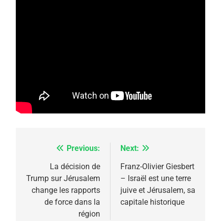
5
2025, l’année la plus
meurtrière selon le
rapport d’ADL contre
FRANCE
ISRAÉL
l’antisémitisme
Previous:
Next:
Navigation
6
FIÈRE, DIGNE ET RÉSILIENTE :
de
La décision de
Franz-Olivier Giesbert
POURQUOI JE REVENDIQUE
Trump sur Jérusalem
– Israël est une terre
l’article
MA JUDAÏTE par Thérèse
change les rapports
juive et Jérusalem, sa
ISRAÉL
JUDAISME
de force dans la
capitale historique
Zrihen-Dvir
région
7