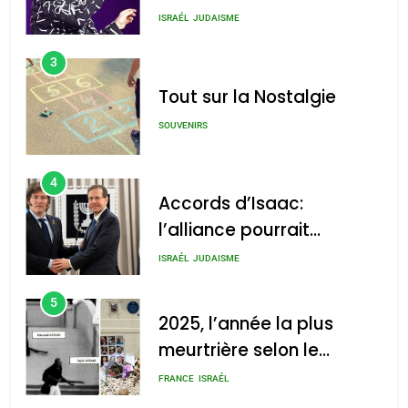
chanson de Boy George
ISRAÉL
JUDAISME
3
Tout sur la Nostalgie
SOUVENIRS
4
Accords d’Isaac:
l’alliance pourrait
s’étendre à 13 pays
ISRAÉL
JUDAISME
d’Amérique latine
5
2025, l’année la plus
meurtrière selon le
rapport d’ADL contre
FRANCE
ISRAÉL
l’antisémitisme