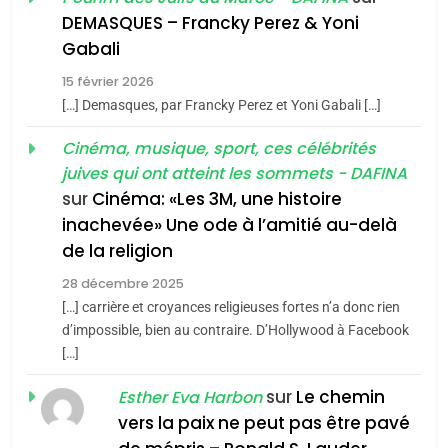
De Loya Stauber
DEMASQUES – Francky Perez & Yoni
5
Gabali
CINEMA
ISRAÉL
2025, l’année la plus
15 février 2026
meurtrière selon le rapport
2
[…] Demasques, par Francky Perez et Yoni Gabali […]
«Tu dis génocide, je dis
d’ADL contre
FRANCE
ISRAÉL
guerre»: La nouvelle
Cinéma, musique, sport, ces célébrités
l’antisémitisme
juives qui ont atteint les sommets - DAFINA
chanson de Boy George
6
ISRAÉL
JUDAISME
FIÈRE, DIGNE ET RÉSILIENTE :
sur
Cinéma: «Les 3M, une histoire
inachevée» Une ode à l’amitié au-delà
POURQUOI JE REVENDIQUE
3
de la religion
MA JUDAÏTE par Thérèse
Tout sur la Nostalgie
ISRAÉL
JUDAISME
Zrihen-Dvir
28 décembre 2025
SOUVENIRS
[…] carrière et croyances religieuses fortes n’a donc rien
7
CE QUI NOUS MANQUE –
d’impossible, bien au contraire. D’Hollywood à Facebook
[…]
Jacques Hadida
4
Accords d’Isaac:
sur
Le chemin
JUDAISME
Esther Eva Harbon
l’alliance pourrait
vers la paix ne peut pas être pavé
s’étendre à 13 pays
8
ISRAÉL
JUDAISME