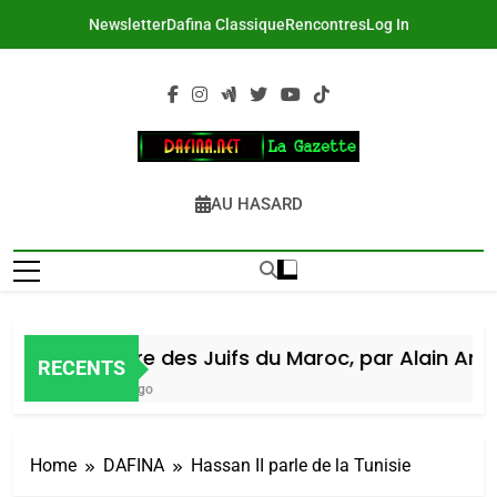
Skip
Newsletter
Dafina Classique
Rencontres
Log In
to
content
DAFINA
Le Net Des Juifs Du Maroc
AU HASARD
Histoire des Juifs du Maroc, par Alain Amiel
RECENTS
4 Jours Ago
Home
DAFINA
Hassan II parle de la Tunisie