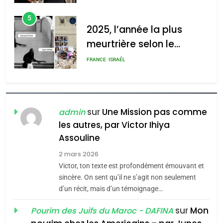
d’Amérique latine
5
2025, l’année la plus
meurtrière selon le
rapport d’ADL contre
FRANCE
ISRAÉL
l’antisémitisme
6
FIÈRE, DIGNE ET RÉSILIENTE :
POURQUOI JE REVENDIQUE
sur
Une Mission pas comme
admin
MA JUDAÏTE par Thérèse
les autres, par Victor Ihiya
ISRAÉL
JUDAISME
Assouline
Zrihen-Dvir
7
2 mars 2026
CE QUI NOUS MANQUE –
Victor, ton texte est profondément émouvant et
Jacques Hadida
sincère. On sent qu’il ne s’agit non seulement
d’un récit, mais d’un témoignage…
JUDAISME
sur
Mon
Pourim des Juifs du Maroc - DAFINA
8