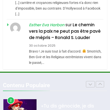
SOUVENIRS
[…] carrière et croyances religieuses fortes n’a donc rien
7
CE QUI NOUS MANQUE –
d’impossible, bien au contraire. D’Hollywood à Facebook
[…]
Jacques Hadida
4
Accords d’Isaac:
sur
Le chemin
JUDAISME
Esther Eva Harbon
l’alliance pourrait
vers la paix ne peut pas être pavé
s’étendre à 13 pays
8
de mépris – Ronald S. Lauder
ISRAÉL
JUDAISME
Maroc : Les amandes de
d’Amérique latine
30 octobre 2025
Tafraout, le miel de Tadla
5
Bravo ! Je suis tout à fait d'accord.
Smotrich,
2025, l’année la plus
Azilal consacrés produits
DAFINA
MAROC
Ben Gvir et les Religieux extrêmistes vivent dans
meurtrière selon le
du terroir
le passé,…
rapport d’ADL contre
1
FRANCE
ISRAÉL
Oeil ravageur – Vanessa De
l’antisémitisme
Loya Stauber
6
Contenu Populaire
FIÈRE, DIGNE ET RÉSILIENTE :
CINEMA
ISRAÉL
POURQUOI JE REVENDIQUE
MA JUDAÏTE par Thérèse
2
ISRAÉL
JUDAISME
«Tu dis génocide, je dis
Zrihen-Dvir