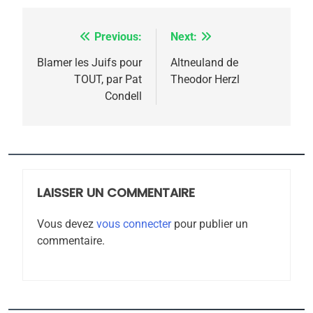
6
FIÈRE, DIGNE ET RÉSILIENTE :
Previous:
Next:
Navigation
POURQUOI JE REVENDIQUE
MA JUDAÏTE par Thérèse
de
Blamer les Juifs pour
Altneuland de
ISRAÉL
JUDAISME
TOUT, par Pat
Theodor Herzl
Zrihen-Dvir
l’article
Condell
7
CE QUI NOUS MANQUE –
Jacques Hadida
JUDAISME
LAISSER UN COMMENTAIRE
8
Maroc : Les amandes de
Vous devez
vous connecter
pour publier un
Tafraout, le miel de Tadla
commentaire.
Azilal consacrés produits
DAFINA
MAROC
du terroir
1
Oeil ravageur – Vanessa