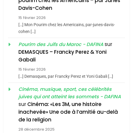
pourim chez les Americains – par Junes
Maroc : Les amandes de
Davis-Cohen
Tafraout, le miel de Tadla
15 février 2026
Azilal consacrés produits
DAFINA
MAROC
[…] Mon Pourim chez les Americains, par-junes-davis-
du terroir
cohen […]
1
Oeil ravageur – Vanessa
sur
Pourim des Juifs du Maroc - DAFINA
De Loya Stauber
DEMASQUES – Francky Perez & Yoni
5
Gabali
CINEMA
ISRAÉL
2025, l’année la plus
15 février 2026
meurtrière selon le rapport
2
[…] Demasques, par Francky Perez et Yoni Gabali […]
«Tu dis génocide, je dis
d’ADL contre
FRANCE
ISRAÉL
guerre»: La nouvelle
Cinéma, musique, sport, ces célébrités
l’antisémitisme
juives qui ont atteint les sommets - DAFINA
chanson de Boy George
6
ISRAÉL
JUDAISME
FIÈRE, DIGNE ET RÉSILIENTE :
sur
Cinéma: «Les 3M, une histoire
inachevée» Une ode à l’amitié au-delà
POURQUOI JE REVENDIQUE
3
de la religion
MA JUDAÏTE par Thérèse
Tout sur la Nostalgie
ISRAÉL
JUDAISME
Zrihen-Dvir
28 décembre 2025