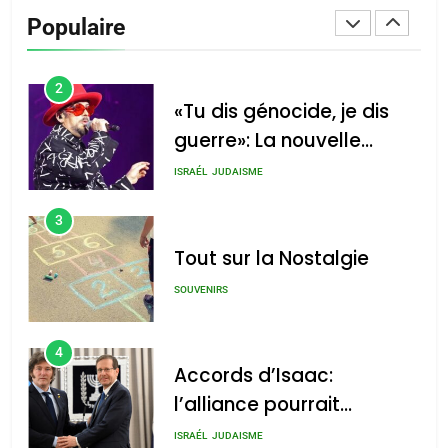
De Loya Stauber
Populaire
CINEMA
ISRAÉL
2
«Tu dis génocide, je dis
guerre»: La nouvelle
chanson de Boy George
ISRAÉL
JUDAISME
3
Tout sur la Nostalgie
SOUVENIRS
4
Accords d’Isaac:
l’alliance pourrait
s’étendre à 13 pays
ISRAÉL
JUDAISME