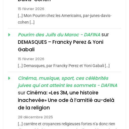
Tafraout, le miel de Tadla
15 février 2026
Azilal consacrés produits
DAFINA
MAROC
[…] Mon Pourim chez les Americains, par-junes-davis-
du terroir
cohen […]
1
Oeil ravageur – Vanessa
sur
Pourim des Juifs du Maroc - DAFINA
De Loya Stauber
DEMASQUES – Francky Perez & Yoni
5
Gabali
CINEMA
ISRAÉL
2025, l’année la plus
15 février 2026
meurtrière selon le rapport
2
[…] Demasques, par Francky Perez et Yoni Gabali […]
«Tu dis génocide, je dis
d’ADL contre
FRANCE
ISRAÉL
guerre»: La nouvelle
Cinéma, musique, sport, ces célébrités
l’antisémitisme
juives qui ont atteint les sommets - DAFINA
chanson de Boy George
6
ISRAÉL
JUDAISME
FIÈRE, DIGNE ET RÉSILIENTE :
sur
Cinéma: «Les 3M, une histoire
inachevée» Une ode à l’amitié au-delà
POURQUOI JE REVENDIQUE
3
de la religion
MA JUDAÏTE par Thérèse
Tout sur la Nostalgie
ISRAÉL
JUDAISME
Zrihen-Dvir
28 décembre 2025
SOUVENIRS
[…] carrière et croyances religieuses fortes n’a donc rien
7