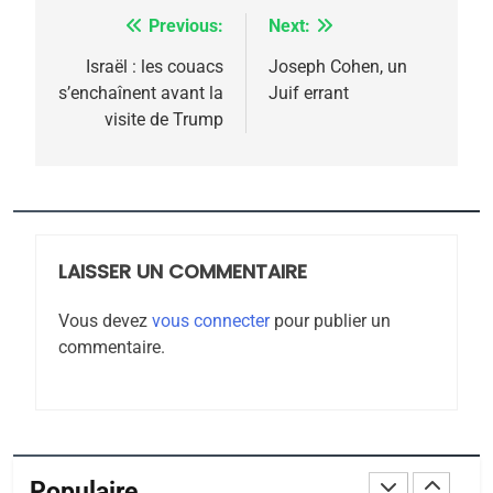
FIÈRE, DIGNE ET RÉSILIENTE :
Previous:
Next:
Navigation
POURQUOI JE REVENDIQUE
MA JUDAÏTE par Thérèse
de
Israël : les couacs
Joseph Cohen, un
ISRAÉL
JUDAISME
s’enchaînent avant la
Juif errant
Zrihen-Dvir
l’article
visite de Trump
7
CE QUI NOUS MANQUE –
Jacques Hadida
JUDAISME
LAISSER UN COMMENTAIRE
8
Maroc : Les amandes de
Vous devez
vous connecter
pour publier un
Tafraout, le miel de Tadla
commentaire.
Azilal consacrés produits
DAFINA
MAROC
du terroir
1
Oeil ravageur – Vanessa
De Loya Stauber
Populaire