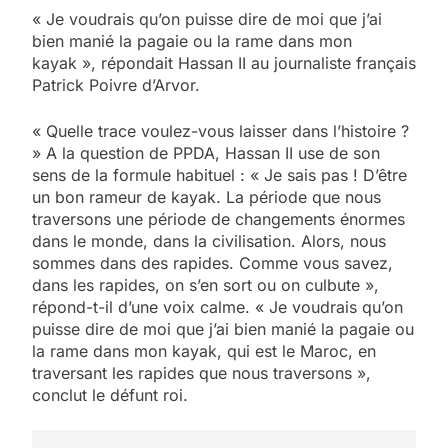
« Je voudrais qu’on puisse dire de moi que j’ai
bien manié la pagaie ou la rame dans mon
kayak », répondait Hassan II au journaliste français
Patrick Poivre d’Arvor.
« Quelle trace voulez-vous laisser dans l’histoire ?
» A la question de PPDA, Hassan II use de son
sens de la formule habituel : « Je sais pas ! D’être
un bon rameur de kayak. La période que nous
traversons une période de changements énormes
dans le monde, dans la civilisation. Alors, nous
sommes dans des rapides. Comme vous savez,
dans les rapides, on s’en sort ou on culbute »,
5
répond-t-il d’une voix calme. « Je voudrais qu’on
2025, l’année la plus
puisse dire de moi que j’ai bien manié la pagaie ou
meurtrière selon le
la rame dans mon kayak, qui est le Maroc, en
traversant les rapides que nous traversons »,
rapport d’ADL contre
FRANCE
ISRAÉL
conclut le défunt roi.
l’antisémitisme
6