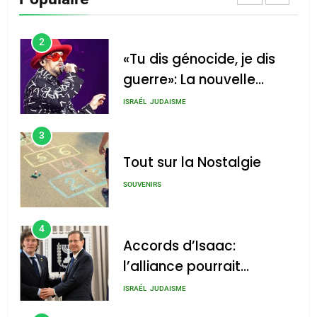
CINEMA
ISRAÉL
2
«Tu dis génocide, je dis
guerre»: La nouvelle
chanson de Boy George
ISRAÉL
JUDAISME
3
Tout sur la Nostalgie
SOUVENIRS
4
Accords d’Isaac:
l’alliance pourrait
s’étendre à 13 pays
ISRAÉL
JUDAISME
d’Amérique latine