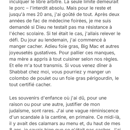
inculquer le libre arbitre. La seule limite demeurait
le porc – l'interdit absolu. Mais pour le reste et
jusqu'à mes 20 ans, j'ai goûté de tout. Après deux
années de fac de médecine foirées, je me suis
demandé si Dieu ne testait pas ma résistance à
l'échec scolaire. Si tel était le cas, j'allais relever le
défi. Du jour au lendemain, j'ai commencé à
manger cacher. Adieu foie gras, Big Mac et autres
joyeusetés gustatives. Pour pallier ces manques,
ma mère a appris à tout cuisiner selon nos règles.
Et elle m'a tout transmis. Si vous venez dîner à
Shabbat chez moi, vous pourriez y manger un
colombo de poulet ou un foie gras périgourdin, le
tout certifié cacher.
Les souvenirs d'enfance où j'ai dû, pour une
raison ou pour une autre, justifier de mon
judaïsme, sont rares. J'ai une vague réminiscence
d'un scandale à la cantine, en primaire. Ce midi-là,
il y avait des calamars au menu et, du haut de mes
8 ans, je savais bien que ce n'était pas cacher. J'ai