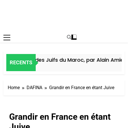
Histoire des Juifs du Maroc, par Alain Amiel
RECENTS
5 Jours Ago
Home
DAFINA
Grandir en France en étant Juive
Grandir en France en étant
Juive