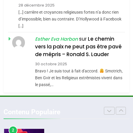
l’alliance pourrait
28 décembre 2025
s’étendre à 13 pays
[…] carrière et croyances religieuses fortes n’a donc rien
8
ISRAÉL
JUDAISME
Maroc : Les amandes de
d’impossible, bien au contraire. D’Hollywood à Facebook
d’Amérique latine
[…]
Tafraout, le miel de Tadla
5
2025, l’année la plus
Azilal consacrés produits
sur
Le chemin
DAFINA
MAROC
Esther Eva Harbon
meurtrière selon le
du terroir
vers la paix ne peut pas être pavé
rapport d’ADL contre
1
de mépris – Ronald S. Lauder
FRANCE
ISRAÉL
Oeil ravageur – Vanessa De
l’antisémitisme
30 octobre 2025
Loya Stauber
6
Bravo ! Je suis tout à fait d'accord.
Smotrich,
FIÈRE, DIGNE ET RÉSILIENTE :
CINEMA
ISRAÉL
Ben Gvir et les Religieux extrêmistes vivent dans
POURQUOI JE REVENDIQUE
le passé,…
MA JUDAÏTE par Thérèse
2
ISRAÉL
JUDAISME
«Tu dis génocide, je dis
Zrihen-Dvir
guerre»: La nouvelle
7
Contenu Populaire
CE QUI NOUS MANQUE –
chanson de Boy George
ISRAÉL
JUDAISME
Jacques Hadida
3
JUDAISME