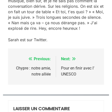
musique, bien sûr, et je ne sais pas comment la
conversation dérive. Sur les religions. On est six et
on fait un tour de table « Et toi, t'es quoi ? » « Moi,
je suis juive. » Trois longues secondes de silence.
« Nan mais ça va – ça nous dérange pas. » J'ai
explosé de rire. Hey, encore heureux !
Sarah est sur Twitter.
5
Previous:
Next:
Navigation
2025, l’année la plus
meurtrière selon le
de
Chypre : notre amie,
Pour en finir avec l’
notre alliée
UNESCO
rapport d’ADL contre
l’article
FRANCE
ISRAÉL
l’antisémitisme
6
FIÈRE, DIGNE ET RÉSILIENTE :
POURQUOI JE REVENDIQUE
MA JUDAÏTE par Thérèse
LAISSER UN COMMENTAIRE
ISRAÉL
JUDAISME