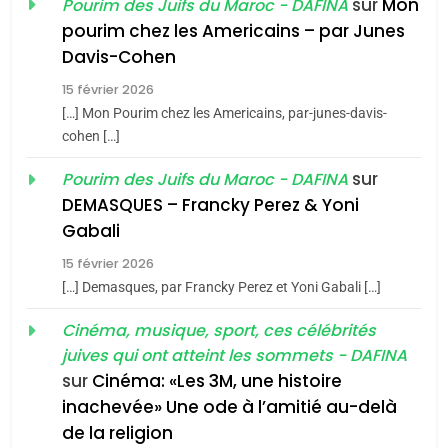
sur
Mon
Pourim des Juifs du Maroc - DAFINA
1
pourim chez les Americains – par Junes
Oeil ravageur – Vanessa
Davis-Cohen
De Loya Stauber
15 février 2026
5
CINEMA
ISRAÉL
2025, l’année la plus
[…] Mon Pourim chez les Americains, par-junes-davis-
cohen […]
meurtrière selon le rapport
2
«Tu dis génocide, je dis
d’ADL contre
sur
Pourim des Juifs du Maroc - DAFINA
FRANCE
ISRAÉL
guerre»: La nouvelle
l’antisémitisme
DEMASQUES – Francky Perez & Yoni
chanson de Boy George
6
Gabali
ISRAÉL
JUDAISME
FIÈRE, DIGNE ET RÉSILIENTE :
15 février 2026
POURQUOI JE REVENDIQUE
3
[…] Demasques, par Francky Perez et Yoni Gabali […]
MA JUDAÏTE par Thérèse
Tout sur la Nostalgie
ISRAÉL
JUDAISME
Cinéma, musique, sport, ces célébrités
Zrihen-Dvir
SOUVENIRS
juives qui ont atteint les sommets - DAFINA
7
CE QUI NOUS MANQUE –
sur
Cinéma: «Les 3M, une histoire
inachevée» Une ode à l’amitié au-delà
Jacques Hadida
4
Accords d’Isaac:
de la religion
JUDAISME