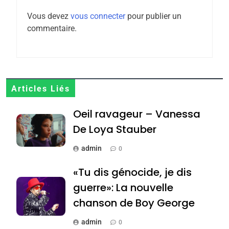
Zrihen-Dvir
Vous devez
vous connecter
pour publier un
7
commentaire.
CE QUI NOUS MANQUE –
Jacques Hadida
JUDAISME
8
Articles Liés
Maroc : Les amandes de
Oeil ravageur – Vanessa
Tafraout, le miel de Tadla
Azilal consacrés produits
De Loya Stauber
DAFINA
MAROC
du terroir
admin
0
1
Oeil ravageur – Vanessa
«Tu dis génocide, je dis
De Loya Stauber
guerre»: La nouvelle
CINEMA
ISRAÉL
chanson de Boy George
2
admin
0