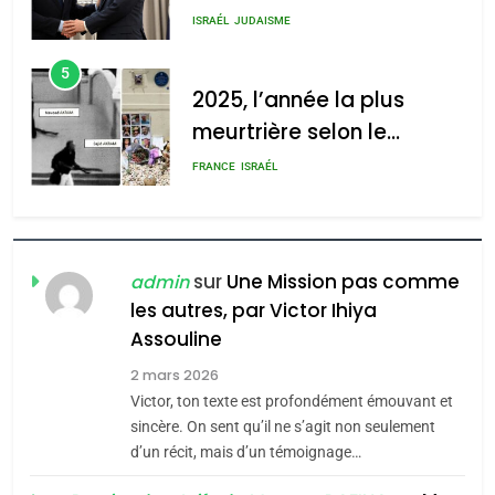
rapport d’ADL contre
meurtrière selon le rapport
FRANCE
ISRAÉL
l’antisémitisme
d’ADL contre
6
l’antisémitisme
FIÈRE, DIGNE ET RÉSILIENTE :
POURQUOI JE REVENDIQUE
admin
0
MA JUDAÏTE par Thérèse
ISRAÉL
JUDAISME
Zrihen-Dvir
7
CE QUI NOUS MANQUE –
Jacques Hadida
sur
Une Mission pas comme
admin
les autres, par Victor Ihiya
JUDAISME
Assouline
8
2 mars 2026
Maroc : Les amandes de
Victor, ton texte est profondément émouvant et
Tafraout, le miel de Tadla
sincère. On sent qu’il ne s’agit non seulement
Azilal consacrés produits
d’un récit, mais d’un témoignage…
DAFINA
MAROC
du terroir