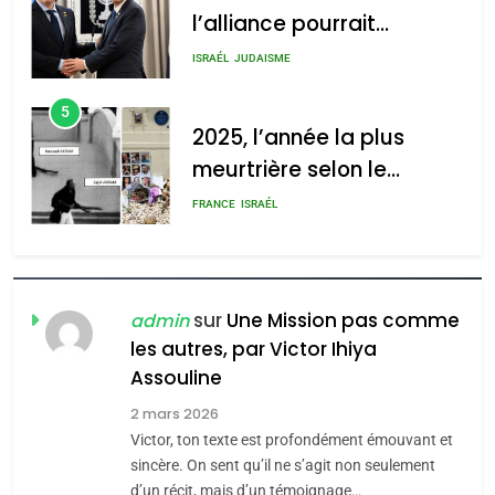
l’alliance pourrait
s’étendre à 13 pays
ISRAÉL
JUDAISME
d’Amérique latine
5
2025, l’année la plus
meurtrière selon le
rapport d’ADL contre
FRANCE
ISRAÉL
l’antisémitisme
6
FIÈRE, DIGNE ET RÉSILIENTE :
POURQUOI JE REVENDIQUE
sur
Une Mission pas comme
admin
MA JUDAÏTE par Thérèse
les autres, par Victor Ihiya
ISRAÉL
JUDAISME
Assouline
Zrihen-Dvir
7
2 mars 2026
CE QUI NOUS MANQUE –
Victor, ton texte est profondément émouvant et
Jacques Hadida
sincère. On sent qu’il ne s’agit non seulement
d’un récit, mais d’un témoignage…