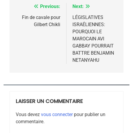
rapport d’ADL contre
Previous:
Next:
Navigation
FRANCE
ISRAÉL
l’antisémitisme
de
Fin de cavale pour
LÉGISLATIVES
6
Gilbert Chikli
ISRAÉLIENNES:
FIÈRE, DIGNE ET RÉSILIENTE :
l’article
POURQUOI LE
POURQUOI JE REVENDIQUE
MAROCAIN AVI
MA JUDAÏTE par Thérèse
GABBAY POURRAIT
ISRAÉL
JUDAISME
BATTRE BENJAMIN
Zrihen-Dvir
NETANYAHU
7
CE QUI NOUS MANQUE –
Jacques Hadida
JUDAISME
LAISSER UN COMMENTAIRE
8
Maroc : Les amandes de
Vous devez
vous connecter
pour publier un
Tafraout, le miel de Tadla
commentaire.
Azilal consacrés produits
DAFINA
MAROC
du terroir