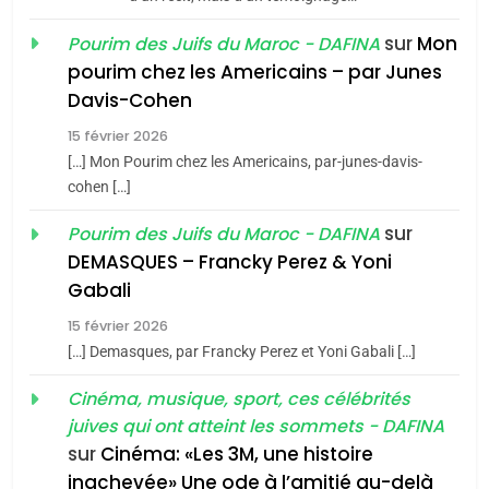
JUDAISME
sur
Mon
Pourim des Juifs du Maroc - DAFINA
8
pourim chez les Americains – par Junes
Maroc : Les amandes de
Davis-Cohen
Tafraout, le miel de Tadla
15 février 2026
Azilal consacrés produits
DAFINA
MAROC
[…] Mon Pourim chez les Americains, par-junes-davis-
du terroir
cohen […]
1
Oeil ravageur – Vanessa
sur
Pourim des Juifs du Maroc - DAFINA
De Loya Stauber
DEMASQUES – Francky Perez & Yoni
5
Gabali
CINEMA
ISRAÉL
2025, l’année la plus
15 février 2026
meurtrière selon le rapport
2
[…] Demasques, par Francky Perez et Yoni Gabali […]
«Tu dis génocide, je dis
d’ADL contre
FRANCE
ISRAÉL
guerre»: La nouvelle
Cinéma, musique, sport, ces célébrités
l’antisémitisme
juives qui ont atteint les sommets - DAFINA
chanson de Boy George
6
ISRAÉL
JUDAISME
FIÈRE, DIGNE ET RÉSILIENTE :
sur
Cinéma: «Les 3M, une histoire
inachevée» Une ode à l’amitié au-delà
POURQUOI JE REVENDIQUE
3