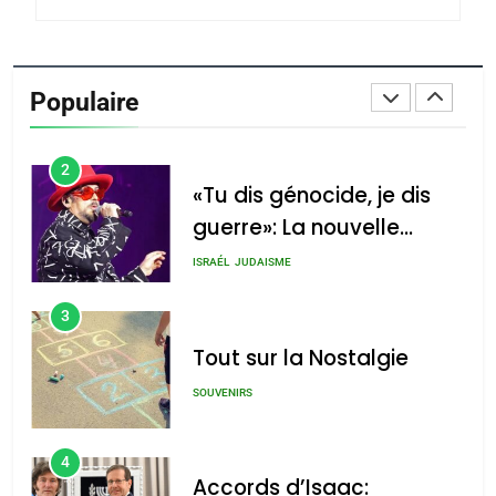
1
Oeil ravageur – Vanessa
De Loya Stauber
Populaire
CINEMA
ISRAÉL
2
«Tu dis génocide, je dis
guerre»: La nouvelle
chanson de Boy George
ISRAÉL
JUDAISME
3
Tout sur la Nostalgie
SOUVENIRS
4
Accords d’Isaac: