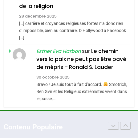
de la religion
MA JUDAÏTE par Thérèse
Tout sur la Nostalgie
ISRAÉL
JUDAISME
Zrihen-Dvir
28 décembre 2025
SOUVENIRS
[…] carrière et croyances religieuses fortes n’a donc rien
7
CE QUI NOUS MANQUE –
d’impossible, bien au contraire. D’Hollywood à Facebook
[…]
Jacques Hadida
4
Accords d’Isaac:
sur
Le chemin
JUDAISME
Esther Eva Harbon
l’alliance pourrait
vers la paix ne peut pas être pavé
s’étendre à 13 pays
8
de mépris – Ronald S. Lauder
ISRAÉL
JUDAISME
Maroc : Les amandes de
d’Amérique latine
30 octobre 2025
Tafraout, le miel de Tadla
5
Bravo ! Je suis tout à fait d'accord.
Smotrich,
2025, l’année la plus
Azilal consacrés produits
DAFINA
MAROC
Ben Gvir et les Religieux extrêmistes vivent dans
meurtrière selon le
du terroir
le passé,…
rapport d’ADL contre
1
FRANCE
ISRAÉL
Oeil ravageur – Vanessa De
l’antisémitisme
Loya Stauber
6
Contenu Populaire
FIÈRE, DIGNE ET RÉSILIENTE :
CINEMA
ISRAÉL
POURQUOI JE REVENDIQUE