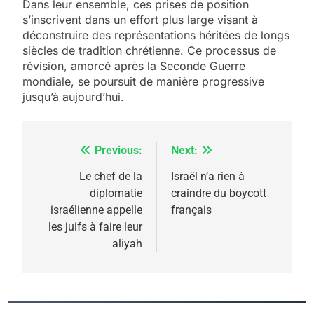
Dans leur ensemble, ces prises de position
s’inscrivent dans un effort plus large visant à
déconstruire des représentations héritées de longs
siècles de tradition chrétienne. Ce processus de
révision, amorcé après la Seconde Guerre
mondiale, se poursuit de manière progressive
jusqu’à aujourd’hui.
Previous:
Next:
Navigation
de
Le chef de la
Israël n’a rien à
5
diplomatie
craindre du boycott
l’article
2025, l’année la plus
israélienne appelle
français
meurtrière selon le
les juifs à faire leur
aliyah
rapport d’ADL contre
FRANCE
ISRAÉL
l’antisémitisme
6
FIÈRE, DIGNE ET RÉSILIENTE :