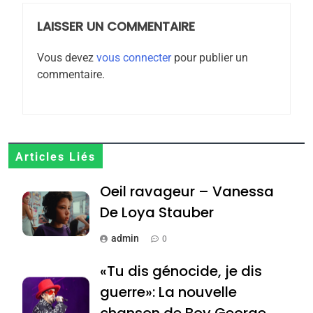
POURQUOI JE REVENDIQUE
MA JUDAÏTE par Thérèse
LAISSER UN COMMENTAIRE
ISRAÉL
JUDAISME
Zrihen-Dvir
Vous devez
vous connecter
pour publier un
7
commentaire.
CE QUI NOUS MANQUE –
Jacques Hadida
JUDAISME
8
Articles Liés
Maroc : Les amandes de
Oeil ravageur – Vanessa
Tafraout, le miel de Tadla
Azilal consacrés produits
De Loya Stauber
DAFINA
MAROC
du terroir
admin
0
1
Oeil ravageur – Vanessa
«Tu dis génocide, je dis
De Loya Stauber
guerre»: La nouvelle
CINEMA
ISRAÉL
chanson de Boy George