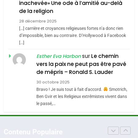
inachevée» Une ode à l’amitié au-delà
Jacques Hadida
4
Accords d’Isaac:
de la religion
JUDAISME
l’alliance pourrait
28 décembre 2025
s’étendre à 13 pays
[…] carrière et croyances religieuses fortes n’a donc rien
8
ISRAÉL
JUDAISME
Maroc : Les amandes de
d’impossible, bien au contraire. D’Hollywood à Facebook
d’Amérique latine
[…]
Tafraout, le miel de Tadla
5
2025, l’année la plus
Azilal consacrés produits
sur
Le chemin
DAFINA
MAROC
Esther Eva Harbon
meurtrière selon le
du terroir
vers la paix ne peut pas être pavé
rapport d’ADL contre
1
de mépris – Ronald S. Lauder
FRANCE
ISRAÉL
Oeil ravageur – Vanessa De
l’antisémitisme
30 octobre 2025
Loya Stauber
6
Bravo ! Je suis tout à fait d'accord.
Smotrich,
FIÈRE, DIGNE ET RÉSILIENTE :
CINEMA
ISRAÉL
Ben Gvir et les Religieux extrêmistes vivent dans
POURQUOI JE REVENDIQUE
le passé,…
MA JUDAÏTE par Thérèse
2
ISRAÉL
JUDAISME
«Tu dis génocide, je dis
Zrihen-Dvir
guerre»: La nouvelle
7
Contenu Populaire
CE QUI NOUS MANQUE –
chanson de Boy George
ISRAÉL
JUDAISME