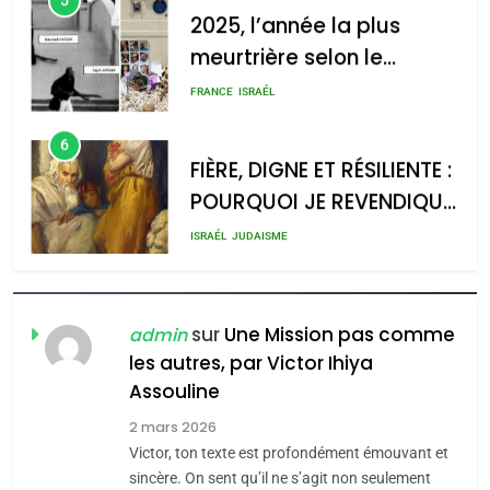
2025, l’année la plus
meurtrière selon le
2025, l’année la plus
rapport d’ADL contre
meurtrière selon le rapport
FRANCE
ISRAÉL
l’antisémitisme
d’ADL contre
6
l’antisémitisme
FIÈRE, DIGNE ET RÉSILIENTE :
POURQUOI JE REVENDIQUE
admin
0
MA JUDAÏTE par Thérèse
ISRAÉL
JUDAISME
Zrihen-Dvir
7
CE QUI NOUS MANQUE –
Jacques Hadida
sur
Une Mission pas comme
admin
les autres, par Victor Ihiya
JUDAISME
Assouline
8
2 mars 2026
Maroc : Les amandes de
Victor, ton texte est profondément émouvant et
Tafraout, le miel de Tadla
sincère. On sent qu’il ne s’agit non seulement