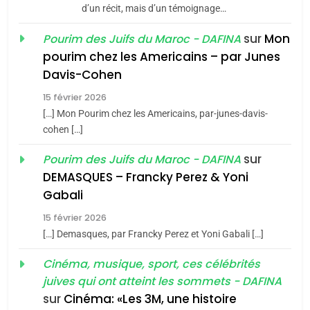
Azilal consacrés produits
d’un récit, mais d’un témoignage…
DAFINA
MAROC
du terroir
sur
Mon
Pourim des Juifs du Maroc - DAFINA
1
pourim chez les Americains – par Junes
Oeil ravageur – Vanessa
Davis-Cohen
De Loya Stauber
15 février 2026
5
CINEMA
ISRAÉL
2025, l’année la plus
[…] Mon Pourim chez les Americains, par-junes-davis-
cohen […]
meurtrière selon le rapport
2
«Tu dis génocide, je dis
d’ADL contre
sur
Pourim des Juifs du Maroc - DAFINA
FRANCE
ISRAÉL
guerre»: La nouvelle
l’antisémitisme
DEMASQUES – Francky Perez & Yoni
chanson de Boy George
6
Gabali
ISRAÉL
JUDAISME
FIÈRE, DIGNE ET RÉSILIENTE :
15 février 2026
POURQUOI JE REVENDIQUE
3
[…] Demasques, par Francky Perez et Yoni Gabali […]
MA JUDAÏTE par Thérèse
Tout sur la Nostalgie
ISRAÉL
JUDAISME
Cinéma, musique, sport, ces célébrités
Zrihen-Dvir
SOUVENIRS
juives qui ont atteint les sommets - DAFINA
7
CE QUI NOUS MANQUE –
sur
Cinéma: «Les 3M, une histoire