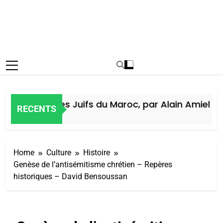
Histoire des Juifs du Maroc, par Alain Amiel
RECENTS
7 Jours Ago
Home
Culture
Histoire
Genèse de l’antisémitisme chrétien – Repères
historiques – David Bensoussan