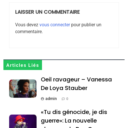
rapport d’ADL contre
FRANCE
ISRAÉL
l’antisémitisme
LAISSER UN COMMENTAIRE
6
FIÈRE, DIGNE ET RÉSILIENTE :
Vous devez
vous connecter
pour publier un
commentaire.
POURQUOI JE REVENDIQUE
MA JUDAÏTE par Thérèse
ISRAÉL
JUDAISME
Zrihen-Dvir
7
CE QUI NOUS MANQUE –
Articles Liés
Jacques Hadida
Oeil ravageur – Vanessa
JUDAISME
De Loya Stauber
8
admin
Maroc : Les amandes de
0
Tafraout, le miel de Tadla
«Tu dis génocide, je dis
Azilal consacrés produits
DAFINA
MAROC
guerre»: La nouvelle
du terroir