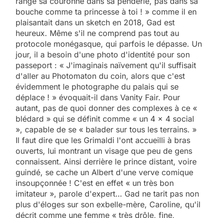
range sa couronne dans sa penderie, pas dans sa
bouche comme ta princesse à toi ! » comme il en
plaisantait dans un sketch en 2018, Gad est
heureux. Même s'il ne comprend pas tout au
protocole monégasque, qui parfois le dépasse. Un
jour, il a besoin d'une photo d'identité pour son
passeport : « J'imaginais naïvement qu'il suffisait
d'aller au Photomaton du coin, alors que c'est
évidemment le photographe du palais qui se
déplace ! » évoquait-il dans Vanity Fair. Pour
autant, pas de quoi donner des complexes à ce «
blédard » qui se définit comme « un 4 x 4 social
», capable de se « balader sur tous les terrains. »
Il faut dire que les Grimaldi l'ont accueilli à bras
ouverts, lui montrant un visage que peu de gens
connaissent. Ainsi derrière le prince distant, voire
guindé, se cache un Albert d'une verve comique
insoupçonnée ! C'est en effet « un très bon
imitateur », parole d'expert… Gad ne tarit pas non
plus d'éloges sur son exbelle-mère, Caroline, qu'il
décrit comme une femme « très drôle, fine,