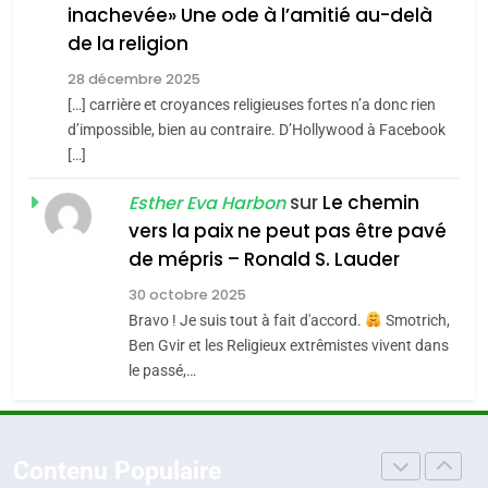
inachevée» Une ode à l’amitié au-delà
POURQUOI JE REVENDIQUE
Tout sur la Nostalgie
de la religion
MA JUDAÏTE par Thérèse
ISRAÉL
JUDAISME
SOUVENIRS
Zrihen-Dvir
28 décembre 2025
[…] carrière et croyances religieuses fortes n’a donc rien
7
CE QUI NOUS MANQUE –
d’impossible, bien au contraire. D’Hollywood à Facebook
4
Accords d’Isaac:
[…]
Jacques Hadida
l’alliance pourrait
sur
Le chemin
JUDAISME
Esther Eva Harbon
s’étendre à 13 pays
ISRAÉL
JUDAISME
vers la paix ne peut pas être pavé
d’Amérique latine
8
de mépris – Ronald S. Lauder
Maroc : Les amandes de
5
30 octobre 2025
2025, l’année la plus
Tafraout, le miel de Tadla
Bravo ! Je suis tout à fait d'accord.
Smotrich,
meurtrière selon le
Azilal consacrés produits
DAFINA
MAROC
Ben Gvir et les Religieux extrêmistes vivent dans
rapport d’ADL contre
du terroir
FRANCE
ISRAÉL
le passé,…
l’antisémitisme
1
Oeil ravageur – Vanessa De
6
FIÈRE, DIGNE ET RÉSILIENTE :
Loya Stauber
Contenu Populaire
POURQUOI JE REVENDIQUE
CINEMA
ISRAÉL