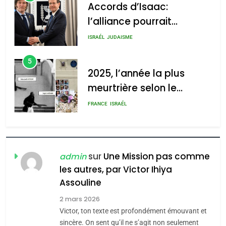
l’alliance pourrait
s’étendre à 13 pays
2025, l’année la plus
ISRAÉL
JUDAISME
d’Amérique latine
meurtrière selon le rapport
5
d’ADL contre
2025, l’année la plus
l’antisémitisme
meurtrière selon le
rapport d’ADL contre
admin
FRANCE
ISRAÉL
0
l’antisémitisme
6
FIÈRE, DIGNE ET RÉSILIENTE :
POURQUOI JE REVENDIQUE
MA JUDAÏTE par Thérèse
sur
Une Mission pas comme
admin
ISRAÉL
JUDAISME
Zrihen-Dvir
les autres, par Victor Ihiya
7
Assouline
CE QUI NOUS MANQUE –
2 mars 2026
Jacques Hadida
Victor, ton texte est profondément émouvant et
sincère. On sent qu’il ne s’agit non seulement
JUDAISME