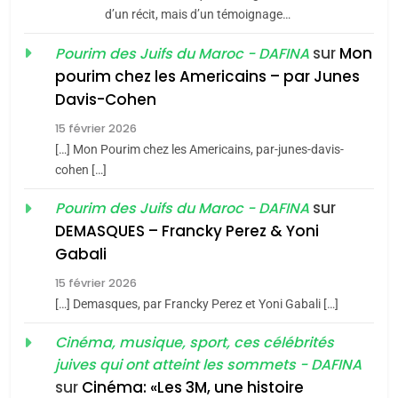
d’un récit, mais d’un témoignage…
8
sur
Mon
Pourim des Juifs du Maroc - DAFINA
Maroc : Les amandes de
pourim chez les Americains – par Junes
Tafraout, le miel de Tadla
Davis-Cohen
Azilal consacrés produits
DAFINA
MAROC
15 février 2026
du terroir
[…] Mon Pourim chez les Americains, par-junes-davis-
1
Oeil ravageur – Vanessa
cohen […]
De Loya Stauber
sur
Pourim des Juifs du Maroc - DAFINA
DEMASQUES – Francky Perez & Yoni
CINEMA
ISRAÉL
5
Gabali
2025, l’année la plus
2
15 février 2026
«Tu dis génocide, je dis
meurtrière selon le rapport
[…] Demasques, par Francky Perez et Yoni Gabali […]
guerre»: La nouvelle
d’ADL contre
FRANCE
ISRAÉL
chanson de Boy George
Cinéma, musique, sport, ces célébrités
l’antisémitisme
ISRAÉL
JUDAISME
juives qui ont atteint les sommets - DAFINA
6
FIÈRE, DIGNE ET RÉSILIENTE :
sur
Cinéma: «Les 3M, une histoire
3