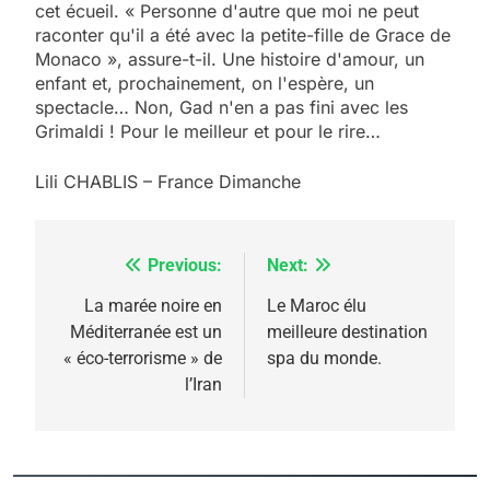
cet écueil. « Personne d'autre que moi ne peut
raconter qu'il a été avec la petite-fille de Grace de
Monaco », assure-t-il. Une histoire d'amour, un
enfant et, prochainement, on l'espère, un
spectacle… Non, Gad n'en a pas fini avec les
Grimaldi ! Pour le meilleur et pour le rire…
Lili CHABLIS – France Dimanche
Previous:
Next:
Navigation
de
La marée noire en
Le Maroc élu
Méditerranée est un
meilleure destination
l’article
« éco-terrorisme » de
spa du monde.
l’Iran
5
2025, l’année la plus
meurtrière selon le