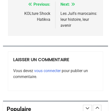
Previous:
Next:
Navigation
POURQUOI JE REVENDIQUE
MA JUDAÏTE par Thérèse
de
KOLture Shock
Les Juifs marocains:
ISRAÉL
JUDAISME
Hatikva
leur histoire, leur
Zrihen-Dvir
l’article
avenir
7
CE QUI NOUS MANQUE –
Jacques Hadida
JUDAISME
LAISSER UN COMMENTAIRE
8
Maroc : Les amandes de
Vous devez
vous connecter
pour publier un
Tafraout, le miel de Tadla
commentaire.
Azilal consacrés produits
DAFINA
MAROC
du terroir
1
Oeil ravageur – Vanessa
De Loya Stauber
Populaire