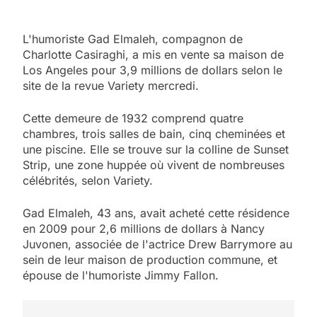
L'humoriste Gad Elmaleh, compagnon de
Charlotte Casiraghi, a mis en vente sa maison de
Los Angeles pour 3,9 millions de dollars selon le
site de la revue Variety mercredi.
Cette demeure de 1932 comprend quatre
chambres, trois salles de bain, cinq cheminées et
une piscine. Elle se trouve sur la colline de Sunset
Strip, une zone huppée où vivent de nombreuses
célébrités, selon Variety.
5
Gad Elmaleh, 43 ans, avait acheté cette résidence
2025, l’année la plus
en 2009 pour 2,6 millions de dollars à Nancy
meurtrière selon le
Juvonen, associée de l'actrice Drew Barrymore au
sein de leur maison de production commune, et
rapport d’ADL contre
FRANCE
ISRAÉL
épouse de l'humoriste Jimmy Fallon.
l’antisémitisme
6
FIÈRE, DIGNE ET RÉSILIENTE :