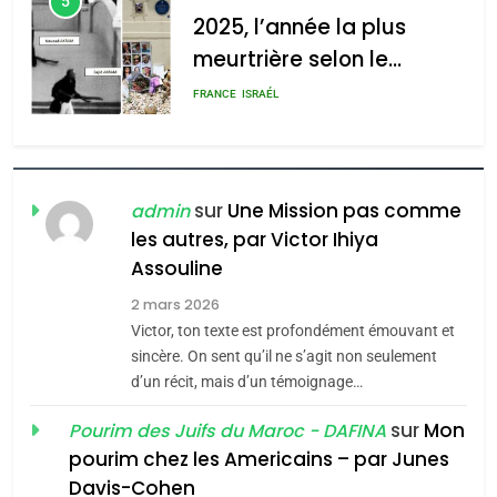
5
2025, l’année la plus
meurtrière selon le
rapport d’ADL contre
FRANCE
ISRAÉL
l’antisémitisme
6
FIÈRE, DIGNE ET RÉSILIENTE :
POURQUOI JE REVENDIQUE
sur
Une Mission pas comme
admin
MA JUDAÏTE par Thérèse
les autres, par Victor Ihiya
ISRAÉL
JUDAISME
Assouline
Zrihen-Dvir
7
2 mars 2026
CE QUI NOUS MANQUE –
Victor, ton texte est profondément émouvant et
Jacques Hadida
sincère. On sent qu’il ne s’agit non seulement
d’un récit, mais d’un témoignage…
JUDAISME
sur
Mon
Pourim des Juifs du Maroc - DAFINA
8
pourim chez les Americains – par Junes
Maroc : Les amandes de
Davis-Cohen