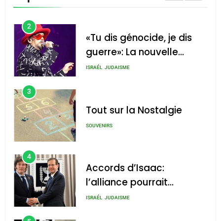
CINEMA
ISRAÉL
2
«Tu dis génocide, je dis
guerre»: La nouvelle
chanson de Boy George
ISRAÉL
JUDAISME
3
Tout sur la Nostalgie
SOUVENIRS
4
Accords d’Isaac:
l’alliance pourrait
s’étendre à 13 pays
ISRAÉL
JUDAISME
d’Amérique latine