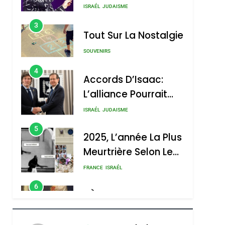
Boy George
3
Tout Sur La Nostalgie
SOUVENIRS
4
Accords D’Isaac:
L’alliance Pourrait
S’étendre À 13 Pays
ISRAÉL
JUDAISME
D’Amérique Latine
5
2025, L’année La Plus
Meurtrière Selon Le
Rapport D’ADL
FRANCE
ISRAÉL
Contre
6
FIÈRE, DIGNE ET
L’antisémitisme
RÉSILIENTE :
POURQUOI JE
ISRAÉL
JUDAISME
REVENDIQUE MA