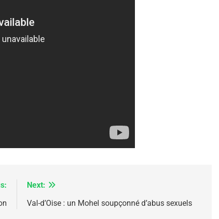
IENTE : POURQUOI JE REVENDIQUE MA JUDAÏTE Par T
s:
Next:
on
Val-d’Oise : un Mohel soupçonné d’abus sexuels
 – Jacques Hadida