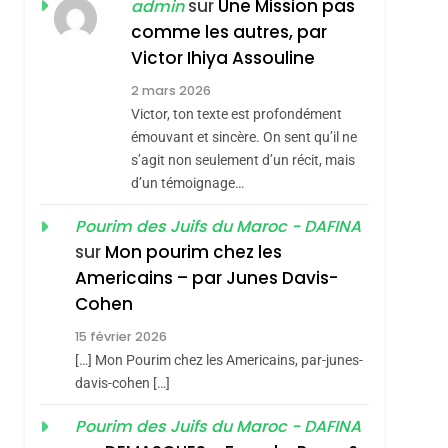
sur
Une Mission pas
admin
7
CE QUI NOUS
JUDAÏTE Par Thérèse
comme les autres, par
MANQUE – Jacques
Zrihen-Dvir
Victor Ihiya Assouline
Hadida
JUDAISME
2 mars 2026
Victor, ton texte est profondément
8
Maroc : Les Amandes
émouvant et sincère. On sent qu’il ne
s’agit non seulement d’un récit, mais
De Tafraout, Le Miel
d’un témoignage…
De Tadla Azilal
DAFINA
MAROC
Consacrés Produits
Pourim des Juifs du Maroc - DAFINA
1
Oeil Ravageur –
Du Terroir
sur
Mon pourim chez les
Americains – par Junes Davis-
Vanessa De Loya
Cohen
Stauber
CINEMA
ISRAÉL
sémitisme
15 février 2026
2
[…] Mon Pourim chez les Americains, par-junes-
«Tu Dis Génocide, Je
davis-cohen […]
Dis Guerre»: La
Nouvelle Chanson De
Pourim des Juifs du Maroc - DAFINA
ISRAÉL
JUDAISME