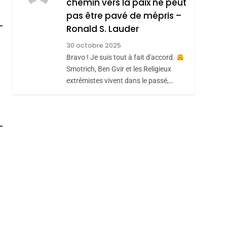
chemin vers la paix ne peut
7
CE QUI NOUS
JUDAÏTE Par Thérèse
pas être pavé de mépris –
MANQUE – Jacques
Zrihen-Dvir
Ronald S. Lauder
Hadida
JUDAISME
30 octobre 2025
Bravo ! Je suis tout à fait d'accord.
8
Maroc : Les Amandes
Smotrich, Ben Gvir et les Religieux
extrêmistes vivent dans le passé,…
De Tafraout, Le Miel
De Tadla Azilal
DAFINA
MAROC
Consacrés Produits
roduits Du
Du Terroir