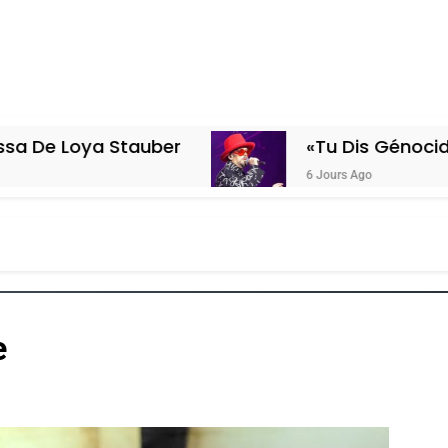
Stauber
«Tu Dis Génocide, Je Dis Gu
6 Jours Ago
e