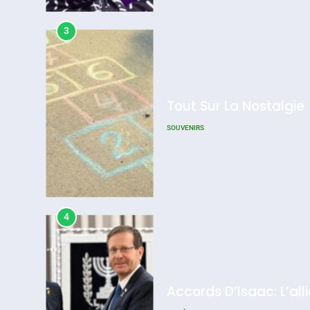
Admin
0
3
Tout Sur La Nostalgie
SOUVENIRS
4
Accords D’Isaac: L’all