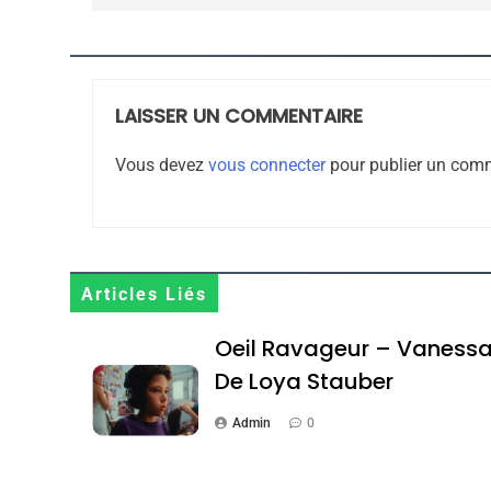
l’article
JUDAISME
LAISSER UN COMMENTAIRE
8
Vous devez
vous connecter
pour publier un comm
Maroc : Les Amandes D
Terroir
Articles Liés
DAFINA
MAROC
Oeil Ravageur – Vaness
De Loya Stauber
Admin
0
1