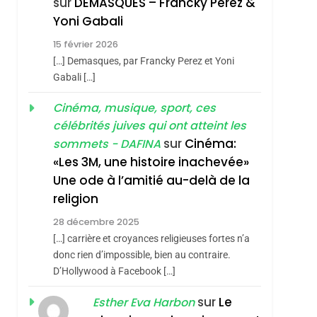
sur
DEMASQUES – Francky Perez &
Boy George
3
Yoni Gabali
Tout Sur La Nostalgie
15 février 2026
SOUVENIRS
[…] Demasques, par Francky Perez et Yoni
4
Gabali […]
Accords D’Isaac:
hérèse Zrihen-
L’alliance Pourrait
Cinéma, musique, sport, ces
célébrités juives qui ont atteint les
S’étendre À 13 Pays
ISRAÉL
JUDAISME
sur
Cinéma:
sommets - DAFINA
D’Amérique Latine
5
«Les 3M, une histoire inachevée»
2025, L’année La Plus
Une ode à l’amitié au-delà de la
Meurtrière Selon Le
religion
Rapport D’ADL
FRANCE
ISRAÉL
28 décembre 2025
Contre
6
[…] carrière et croyances religieuses fortes n’a
FIÈRE, DIGNE ET
L’antisémitisme
donc rien d’impossible, bien au contraire.
RÉSILIENTE :
D’Hollywood à Facebook […]
POURQUOI JE
ISRAÉL
JUDAISME
sur
Le
Esther Eva Harbon
REVENDIQUE MA