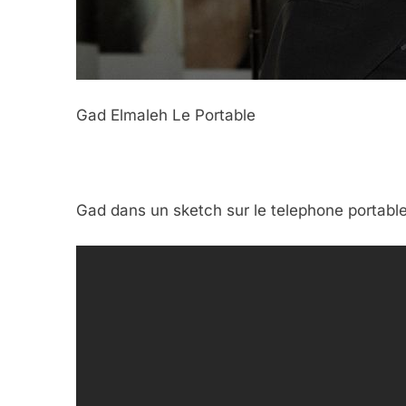
Gad Elmaleh Le Portable
5
Gad dans un sketch sur le telephone portable
2025, L’année La Plus
FRANCE
ISRAÉL