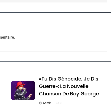
entaire.
e Tafraout, Le Miel De Tadla Azilal Consacrés P
a
«Tu Dis Génocide, Je Dis
Guerre»: La Nouvelle
Chanson De Boy George
Admin
0