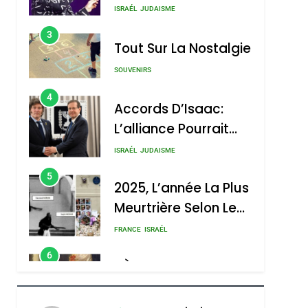
Nouvelle Chanson De
ISRAÉL
JUDAISME
Boy George
3
Tout Sur La Nostalgie
SOUVENIRS
4
Accords D’Isaac:
L’alliance Pourrait
S’étendre À 13 Pays
ISRAÉL
JUDAISME
D’Amérique Latine
5
2025, L’année La Plus
Meurtrière Selon Le
Rapport D’ADL
FRANCE
ISRAÉL
Contre
6
FIÈRE, DIGNE ET
L’antisémitisme
RÉSILIENTE :
POURQUOI JE