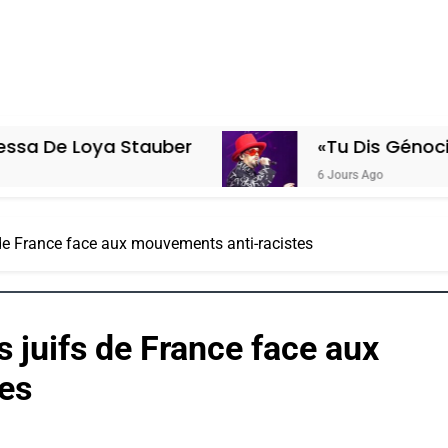
a Stauber
«Tu Dis Génocide, Je Dis 
6 Jours Ago
de France face aux mouvements anti-racistes
 juifs de France face aux
es