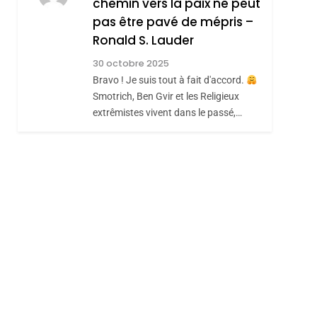
chemin vers la paix ne peut
ISRAÉL
JUDAISME
REVENDIQUE MA
pas être pavé de mépris –
7
CE QUI NOUS
JUDAÏTE Par Thérèse
Ronald S. Lauder
MANQUE – Jacques
Zrihen-Dvir
30 octobre 2025
Hadida
Bravo ! Je suis tout à fait d'accord.
JUDAISME
Smotrich, Ben Gvir et les Religieux
8
extrêmistes vivent dans le passé,…
Maroc : Les Amandes
De Tafraout, Le Miel
De Tadla Azilal
DAFINA
MAROC
Consacrés Produits
Du Terroir