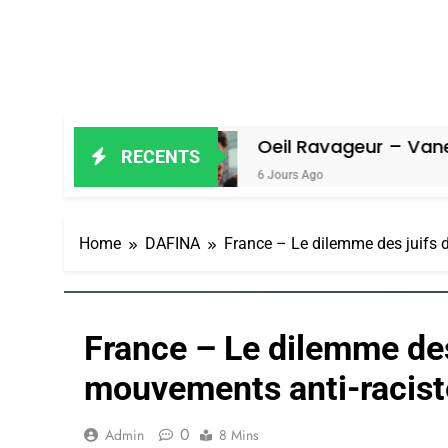
iel
Oeil Ravageur – Vanessa De Loy
RECENTS
6 Jours Ago
Home
DAFINA
France – Le dilemme des juifs 
France – Le dilemme des
mouvements anti-racist
0
Admin
8 Mins