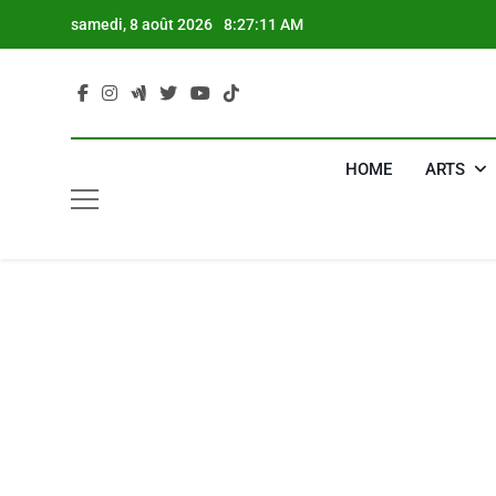
Skip
samedi, 8 août 2026
8:27:12 AM
to
content
HOME
ARTS