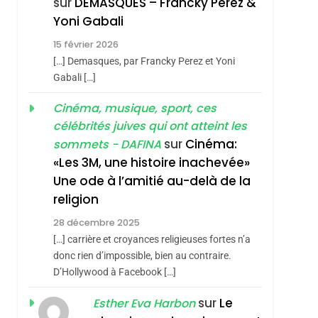
sur
DEMASQUES – Francky Perez &
Nouvelle Chanson De
ISRAÉL
JUDAISME
Yoni Gabali
Boy George
3
15 février 2026
Tout Sur La Nostalgie
[…] Demasques, par Francky Perez et Yoni
SOUVENIRS
Gabali […]
4
Cinéma, musique, sport, ces
Accords D’Isaac:
célébrités juives qui ont atteint les
L’alliance Pourrait
sur
Cinéma:
sommets - DAFINA
S’étendre À 13 Pays
ISRAÉL
JUDAISME
«Les 3M, une histoire inachevée»
D’Amérique Latine
Une ode à l’amitié au-delà de la
5
2025, L’année La Plus
religion
Meurtrière Selon Le
28 décembre 2025
Rapport D’ADL
FRANCE
ISRAÉL
[…] carrière et croyances religieuses fortes n’a
Contre
donc rien d’impossible, bien au contraire.
6
FIÈRE, DIGNE ET
D’Hollywood à Facebook […]
L’antisémitisme
RÉSILIENTE :
sur
Le
Esther Eva Harbon
POURQUOI JE