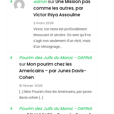
ISRAÉL
JUDAISME
sur
Une Mission pas
admin
REVENDIQUE MA
comme les autres, par
7
CE QUI NOUS
JUDAÏTE Par Thérèse
Victor Ihiya Assouline
MANQUE – Jacques
Zrihen-Dvir
2 mars 2026
Hadida
Victor, ton texte est profondément
JUDAISME
émouvant et sincère. On sent qu’il ne
8
s’agit non seulement d’un récit, mais
Maroc : Les Amandes
d’un témoignage…
De Tafraout, Le Miel
De Tadla Azilal
Pourim des Juifs du Maroc - DAFINA
DAFINA
MAROC
sur
Mon pourim chez les
Consacrés Produits
1
Americains – par Junes Davis-
Oeil Ravageur –
Du Terroir
Cohen
Vanessa De Loya
15 février 2026
Stauber
CINEMA
ISRAÉL
[…] Mon Pourim chez les Americains, par-junes-
2
davis-cohen […]
«Tu Dis Génocide, Je
Pourim des Juifs du Maroc - DAFINA
Dis Guerre»: La