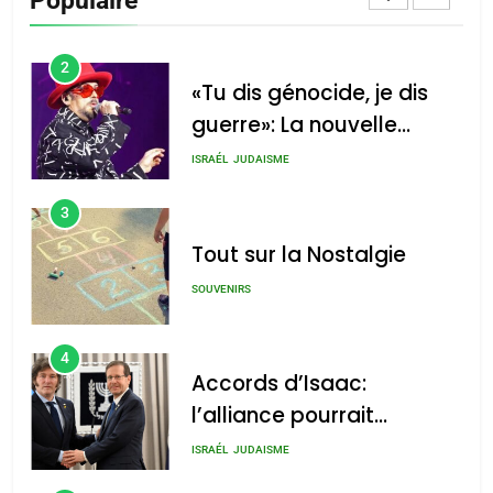
CINEMA
ISRAÉL
2
«Tu dis génocide, je dis
guerre»: La nouvelle
chanson de Boy George
ISRAÉL
JUDAISME
3
Tout sur la Nostalgie
SOUVENIRS
4
Accords d’Isaac:
l’alliance pourrait
s’étendre à 13 pays
ISRAÉL
JUDAISME
d’Amérique latine