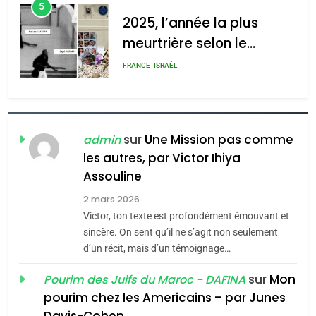
5
2025, l’année la plus
meurtrière selon le
rapport d’ADL contre
FRANCE
ISRAÉL
l’antisémitisme
6
FIÈRE, DIGNE ET RÉSILIENTE :
POURQUOI JE REVENDIQUE
sur
Une Mission pas comme
admin
MA JUDAÏTE par Thérèse
les autres, par Victor Ihiya
ISRAÉL
JUDAISME
Assouline
Zrihen-Dvir
7
2 mars 2026
CE QUI NOUS MANQUE –
Victor, ton texte est profondément émouvant et
Jacques Hadida
sincère. On sent qu’il ne s’agit non seulement
d’un récit, mais d’un témoignage…
JUDAISME
sur
Mon
Pourim des Juifs du Maroc - DAFINA
8
pourim chez les Americains – par Junes
Maroc : Les amandes de
Davis-Cohen