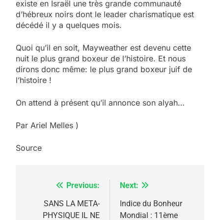
existe en Israël une très grande communauté
d’hébreux noirs dont le leader charismatique est
décédé il y a quelques mois.
Quoi qu’il en soit, Mayweather est devenu cette
nuit le plus grand boxeur de l’histoire. Et nous
dirons donc même: le plus grand boxeur juif de
l’histoire !
On attend à présent qu’il annonce son alyah…
Par Ariel Melles )
5
Source
2025, l’année la plus
meurtrière selon le
rapport d’ADL contre
Previous:
Next:
Navigation
FRANCE
ISRAÉL
l’antisémitisme
de
SANS LA META-
Indice du Bonheur
6
PHYSIQUE IL NE
Mondial : 11ème