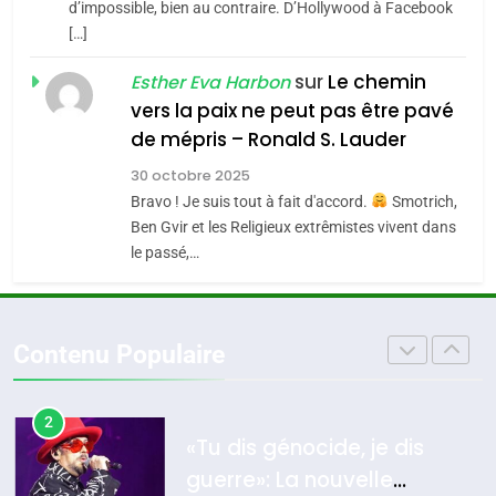
CE QUI NOUS MANQUE –
d’impossible, bien au contraire. D’Hollywood à Facebook
[…]
Jacques Hadida
4
Accords d’Isaac:
sur
Le chemin
JUDAISME
Esther Eva Harbon
l’alliance pourrait
vers la paix ne peut pas être pavé
s’étendre à 13 pays
8
de mépris – Ronald S. Lauder
ISRAÉL
JUDAISME
Maroc : Les amandes de
d’Amérique latine
30 octobre 2025
Tafraout, le miel de Tadla
5
Bravo ! Je suis tout à fait d'accord.
Smotrich,
2025, l’année la plus
Azilal consacrés produits
DAFINA
MAROC
Ben Gvir et les Religieux extrêmistes vivent dans
meurtrière selon le
du terroir
le passé,…
rapport d’ADL contre
1
FRANCE
ISRAÉL
Oeil ravageur – Vanessa De
l’antisémitisme
Loya Stauber
6
Contenu Populaire
FIÈRE, DIGNE ET RÉSILIENTE :
CINEMA
ISRAÉL
POURQUOI JE REVENDIQUE
MA JUDAÏTE par Thérèse
2
ISRAÉL
JUDAISME
«Tu dis génocide, je dis
Zrihen-Dvir
guerre»: La nouvelle
7