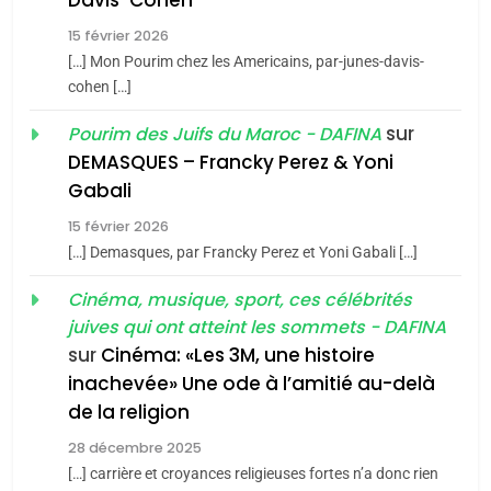
Tafraout, le miel de Tadla
15 février 2026
Azilal consacrés produits
DAFINA
MAROC
[…] Mon Pourim chez les Americains, par-junes-davis-
du terroir
cohen […]
1
Oeil ravageur – Vanessa
sur
Pourim des Juifs du Maroc - DAFINA
De Loya Stauber
DEMASQUES – Francky Perez & Yoni
5
Gabali
CINEMA
ISRAÉL
2025, l’année la plus
15 février 2026
meurtrière selon le rapport
2
[…] Demasques, par Francky Perez et Yoni Gabali […]
«Tu dis génocide, je dis
d’ADL contre
FRANCE
ISRAÉL
guerre»: La nouvelle
Cinéma, musique, sport, ces célébrités
l’antisémitisme
juives qui ont atteint les sommets - DAFINA
chanson de Boy George
6
ISRAÉL
JUDAISME
FIÈRE, DIGNE ET RÉSILIENTE :
sur
Cinéma: «Les 3M, une histoire
inachevée» Une ode à l’amitié au-delà
POURQUOI JE REVENDIQUE
3
de la religion
MA JUDAÏTE par Thérèse
Tout sur la Nostalgie
ISRAÉL
JUDAISME
Zrihen-Dvir
28 décembre 2025
SOUVENIRS
[…] carrière et croyances religieuses fortes n’a donc rien
7