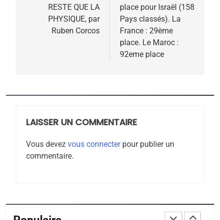
FIÈRE, DIGNE ET RÉSILIENTE :
l’article
RESTE QUE LA
place pour Israël (158
POURQUOI JE REVENDIQUE
PHYSIQUE, par
Pays classés). La
MA JUDAÏTE par Thérèse
Ruben Corcos
France : 29ème
ISRAÉL
JUDAISME
place. Le Maroc :
Zrihen-Dvir
92eme place
7
CE QUI NOUS MANQUE –
Jacques Hadida
JUDAISME
LAISSER UN COMMENTAIRE
8
Maroc : Les amandes de
Vous devez
vous connecter
pour publier un
Tafraout, le miel de Tadla
commentaire.
Azilal consacrés produits
DAFINA
MAROC
du terroir
1
Oeil ravageur – Vanessa
De Loya Stauber
Populaire