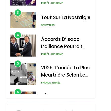
Nouvelle Chanson De
ISRAÉL
JUDAISME
Boy George
3
Tout Sur La Nostalgie
SOUVENIRS
4
Accords D’Isaac:
L’alliance Pourrait
S’étendre À 13 Pays
ISRAÉL
JUDAISME
D’Amérique Latine
5
2025, L’année La Plus
Meurtrière Selon Le
Rapport D’ADL
FRANCE
ISRAÉL
Contre
6
FIÈRE, DIGNE ET
L’antisémitisme
RÉSILIENTE :
POURQUOI JE