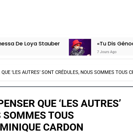
a Stauber
«Tu Dis Génocide, Je Dis 
7 Jours Ago
ER QUE ‘LES AUTRES’ SONT CRÉDULES, NOUS SOMMES TOUS 
 PENSER QUE ‘LES AUTRES’
S SOMMES TOUS
OMINIQUE CARDON