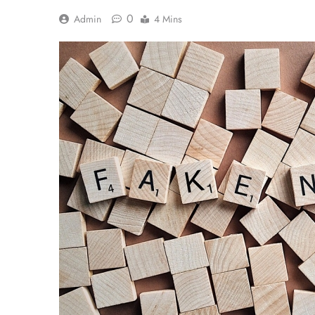
0
Admin
4 Mins