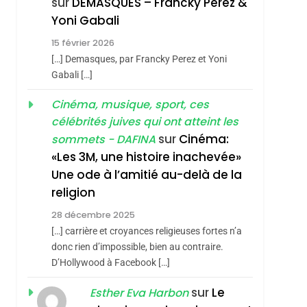
sur
DEMASQUES – Francky Perez &
Nouvelle Chanson De
ISRAÉL
JUDAISME
Yoni Gabali
Boy George
3
15 février 2026
Tout Sur La Nostalgie
[…] Demasques, par Francky Perez et Yoni
SOUVENIRS
Gabali […]
4
Cinéma, musique, sport, ces
Accords D’Isaac:
célébrités juives qui ont atteint les
L’alliance Pourrait
sur
Cinéma:
sommets - DAFINA
S’étendre À 13 Pays
ISRAÉL
JUDAISME
«Les 3M, une histoire inachevée»
D’Amérique Latine
Une ode à l’amitié au-delà de la
5
2025, L’année La Plus
religion
Meurtrière Selon Le
28 décembre 2025
Rapport D’ADL
FRANCE
ISRAÉL
[…] carrière et croyances religieuses fortes n’a
Contre
donc rien d’impossible, bien au contraire.
6
FIÈRE, DIGNE ET
D’Hollywood à Facebook […]
L’antisémitisme
RÉSILIENTE :
sur
Le
Esther Eva Harbon
POURQUOI JE