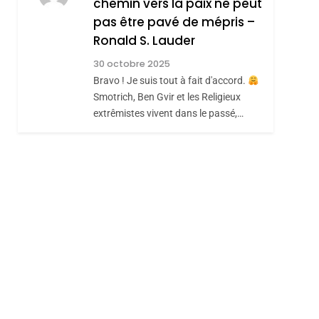
chemin vers la paix ne peut
ISRAÉL
JUDAISME
REVENDIQUE MA
pas être pavé de mépris –
7
CE QUI NOUS
JUDAÏTE Par Thérèse
Ronald S. Lauder
MANQUE – Jacques
Zrihen-Dvir
30 octobre 2025
Hadida
Bravo ! Je suis tout à fait d'accord.
JUDAISME
Smotrich, Ben Gvir et les Religieux
8
extrêmistes vivent dans le passé,…
Maroc : Les Amandes
De Tafraout, Le Miel
De Tadla Azilal
DAFINA
MAROC
Consacrés Produits
Du Terroir