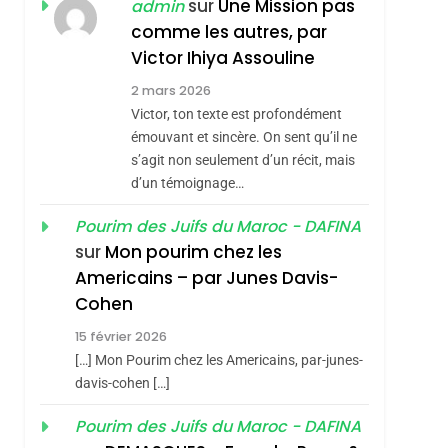
ISRAÉL
JUDAISME
sur
Une Mission pas
admin
REVENDIQUE MA
comme les autres, par
7
CE QUI NOUS
JUDAÏTE Par Thérèse
Victor Ihiya Assouline
MANQUE – Jacques
Zrihen-Dvir
2 mars 2026
Hadida
Victor, ton texte est profondément
JUDAISME
émouvant et sincère. On sent qu’il ne
8
s’agit non seulement d’un récit, mais
Maroc : Les Amandes
d’un témoignage…
De Tafraout, Le Miel
De Tadla Azilal
Pourim des Juifs du Maroc - DAFINA
DAFINA
MAROC
sur
Mon pourim chez les
Consacrés Produits
1
Americains – par Junes Davis-
Oeil Ravageur –
Du Terroir
Cohen
Vanessa De Loya
15 février 2026
Stauber
CINEMA
ISRAÉL
[…] Mon Pourim chez les Americains, par-junes-
2
davis-cohen […]
«Tu Dis Génocide, Je
Pourim des Juifs du Maroc - DAFINA
Dis Guerre»: La