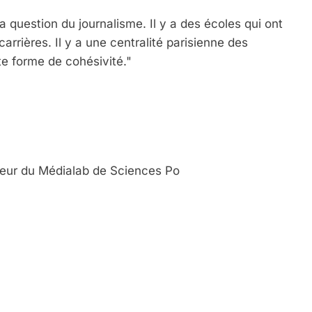
la question du journalisme. Il y a des écoles qui ont
carrières. Il y a une centralité parisienne des
te forme de cohésivité."
 Meurtrière Selon Le Rapport D’ADL Contre L’anti
teur du Médialab de Sciences Po
IENTE : POURQUOI JE REVENDIQUE MA JUDAÏTE Par T