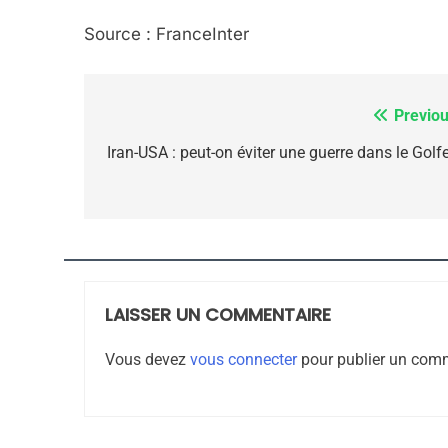
Source : FranceInter
7
Previou
Navigation
de
Iran-USA : peut-on éviter une guerre dans le Golfe
CE QUI NOUS MANQUE
l’article
JUDAISME
LAISSER UN COMMENTAIRE
8
Vous devez
vous connecter
pour publier un comm
Maroc : Les Amandes D