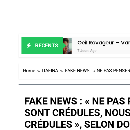
iel
Oeil Ravageur – Vanessa De Loy
RECENTS
7 Jours Ago
Home
DAFINA
FAKE NEWS : « NE PAS PENS
FAKE NEWS : « NE PAS
SONT CRÉDULES, NOU
CRÉDULES », SELON D