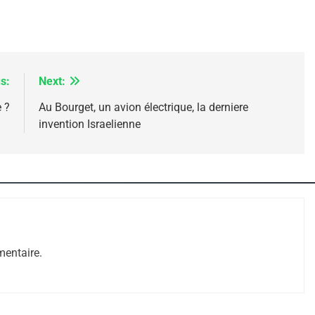
s:
Next:
 ?
Au Bourget, un avion électrique, la derniere
invention Israelienne
 – Jacques Hadida
entaire.
e Tafraout, Le Miel De Tadla Azilal Consacrés P