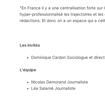
"En France il y a une centralisation forte sur 
hyper-professionnalisé les trajectoires et les 
rédactions. Et donc on a un espace qui a cet
2025, L’année La Plus
FRANCE
ISRAÉL
Les invités
Dominique Cardon Sociologue et direc
6
L'équipe
FIÈRE, DIGNE ET RÉSIL
Nicolas Demorand Journaliste
Dvir
Léa Salamé Journaliste
ISRAÉL
JUDAISME