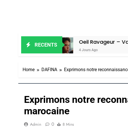
Amiel
Oeil Ravageur – Vanessa De Lo
RECENTS
4 Jours Ago
Home
DAFINA
Exprimons notre reconnaissance
Exprimons notre reconna
marocaine
0
Admin
8 Mins