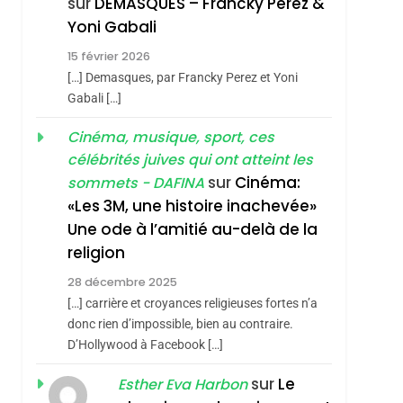
sur
DEMASQUES – Francky Perez &
Nouvelle Chanson De
ISRAÉL
JUDAISME
Yoni Gabali
Boy George
3
15 février 2026
Tout Sur La Nostalgie
[…] Demasques, par Francky Perez et Yoni
SOUVENIRS
Gabali […]
4
Cinéma, musique, sport, ces
Accords D’Isaac:
célébrités juives qui ont atteint les
L’alliance Pourrait
sur
Cinéma:
sommets - DAFINA
S’étendre À 13 Pays
ISRAÉL
JUDAISME
«Les 3M, une histoire inachevée»
D’Amérique Latine
Une ode à l’amitié au-delà de la
5
2025, L’année La Plus
religion
Meurtrière Selon Le
28 décembre 2025
Rapport D’ADL
FRANCE
ISRAÉL
[…] carrière et croyances religieuses fortes n’a
Contre
donc rien d’impossible, bien au contraire.
6
FIÈRE, DIGNE ET
D’Hollywood à Facebook […]
L’antisémitisme
RÉSILIENTE :
sur
Le
Esther Eva Harbon
POURQUOI JE