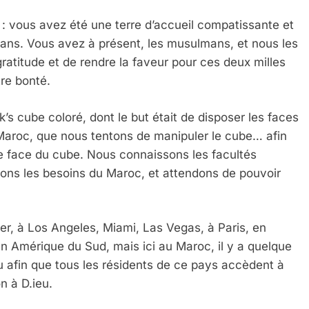
: vous avez été une terre d’accueil compatissante et
 ans. Vous avez à présent, les musulmans, et nous les
gratitude et de rendre la faveur pour ces deux milles
re bonté.
ubik’s cube coloré, dont le but était de disposer les faces
u Maroc, que nous tentons de manipuler le cube… afin
 Meurtrière Selon Le Rapport D’ADL Contre L’anti
e face du cube. Nous connaissons les facultés
ns les besoins du Maroc, et attendons de pouvoir
r, à Los Angeles, Miami, Las Vegas, à Paris, en
en Amérique du Sud, mais ici au Maroc, il y a quelque
u afin que tous les résidents de ce pays accèdent à
n à D.ieu.