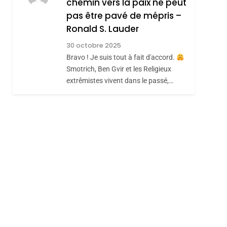
chemin vers la paix ne peut
ISRAÉL
JUDAISME
REVENDIQUE MA
pas être pavé de mépris –
7
CE QUI NOUS
JUDAÏTE Par Thérèse
Ronald S. Lauder
MANQUE – Jacques
Zrihen-Dvir
30 octobre 2025
Hadida
Bravo ! Je suis tout à fait d'accord.
JUDAISME
Smotrich, Ben Gvir et les Religieux
8
extrêmistes vivent dans le passé,…
Maroc : Les Amandes
De Tafraout, Le Miel
De Tadla Azilal
DAFINA
MAROC
Consacrés Produits
Du Terroir