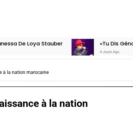
ya Stauber
«Tu Dis Génocide, Je Dis
4 Jours Ago
 à la nation marocaine
issance à la nation