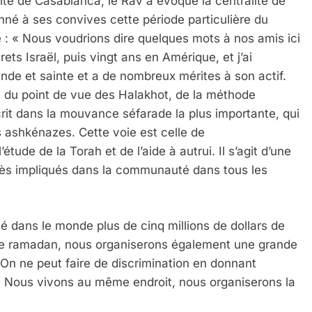
lite de Casablanca, le Rav a évoqué la centralité de
nné à ses convives cette période particulière du
 : « Nous voudrions dire quelques mots à nos amis ici
ts Israël, puis vingt ans en Amérique, et j’ai
e et sainte et a de nombreux mérites à son actif.
e du point de vue des Halakhot, de la méthode
nscrit dans la mouvance séfarade la plus importante, qui
shkénazes. Cette voie est celle de
tude de la Torah et de l’aide à autrui. Il s’agit d’une
 très impliqués dans la communauté dans tous les
é dans le monde plus de cinq millions de dollars de
de ramadan, nous organiserons également une grande
On ne peut faire de discrimination en donnant
 Nous vivons au même endroit, nous organiserons la