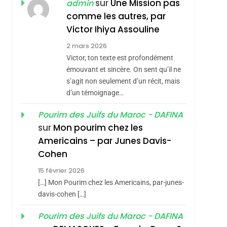
ISRAÉL
JUDAISME
sur
Une Mission pas
admin
REVENDIQUE MA
comme les autres, par
7
CE QUI NOUS
JUDAÏTE Par Thérèse
Victor Ihiya Assouline
MANQUE – Jacques
Zrihen-Dvir
2 mars 2026
Hadida
Victor, ton texte est profondément
JUDAISME
émouvant et sincère. On sent qu’il ne
8
s’agit non seulement d’un récit, mais
Maroc : Les Amandes
d’un témoignage…
De Tafraout, Le Miel
De Tadla Azilal
Pourim des Juifs du Maroc - DAFINA
DAFINA
MAROC
sur
Mon pourim chez les
Consacrés Produits
1
Americains – par Junes Davis-
Oeil Ravageur –
Du Terroir
Cohen
Vanessa De Loya
15 février 2026
Stauber
CINEMA
ISRAÉL
[…] Mon Pourim chez les Americains, par-junes-
2
davis-cohen […]
«Tu Dis Génocide, Je
Pourim des Juifs du Maroc - DAFINA
Dis Guerre»: La