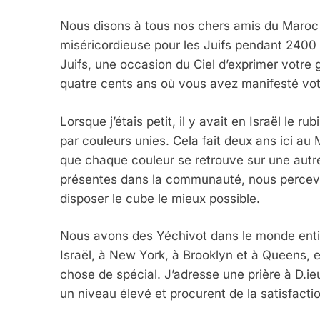
Nous disons à tous nos chers amis du Maroc 
miséricordieuse pour les Juifs pendant 2400
Juifs, une occasion du Ciel d’exprimer votre 
5
quatre cents ans où vous avez manifesté vot
Lorsque j’étais petit, il y avait en Israël le r
par couleurs unies. Cela fait deux ans ici a
2025, L’année La Plus
que chaque couleur se retrouve sur une autr
FRANCE
ISRAÉL
présentes dans la communauté, nous percevo
disposer le cube le mieux possible.
Nous avons des Yéchivot dans le monde entie
Israël, à New York, à Brooklyn et à Queens, 
6
chose de spécial. J’adresse une prière à D.ie
un niveau élevé et procurent de la satisfactio