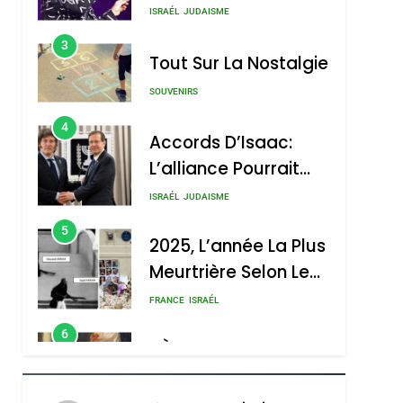
Nouvelle Chanson De
ISRAÉL
JUDAISME
Boy George
3
Tout Sur La Nostalgie
SOUVENIRS
4
Accords D’Isaac:
L’alliance Pourrait
S’étendre À 13 Pays
ISRAÉL
JUDAISME
D’Amérique Latine
5
2025, L’année La Plus
Meurtrière Selon Le
Rapport D’ADL
FRANCE
ISRAÉL
Contre
6
FIÈRE, DIGNE ET
L’antisémitisme
RÉSILIENTE :
POURQUOI JE