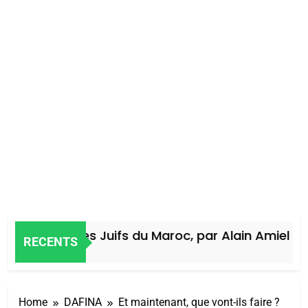
Histoire des Juifs du Maroc, par Alain Amiel
RECENTS
4 Jours Ago
Home
DAFINA
Et maintenant, que vont-ils faire ?