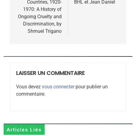
Countries, 1920-
BHL et Jean Daniel
5
1970: A History of
2025, l’année la plus
Ongoing Cruelty and
meurtrière selon le
Discrimination, by
Shmuel Trigano
rapport d’ADL contre
FRANCE
ISRAÉL
l’antisémitisme
6
FIÈRE, DIGNE ET RÉSILIENTE :
POURQUOI JE REVENDIQUE
MA JUDAÏTE par Thérèse
LAISSER UN COMMENTAIRE
ISRAÉL
JUDAISME
Zrihen-Dvir
Vous devez
vous connecter
pour publier un
7
commentaire.
CE QUI NOUS MANQUE –
Jacques Hadida
JUDAISME
8
Articles Liés
Maroc : Les amandes de