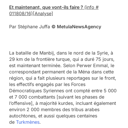
Et maintenant, que vont-ils faire ?
(info #
011808/16)
[Analyse]
Par Stéphane Juffa
© Me
tula
N
ews
A
gency
La bataille de Manbij, dans le nord de la Syrie, à
29 km de la frontière turque, qui a duré 75 jours,
est maintenant terminée. Selon Perwer Emmal, le
correspondant permanent de la Ména dans cette
région, qui a fait plusieurs reportages sur le front,
les effectifs engagés par les Forces
Démocratiques Syriennes ont compté entre 5 000
et 7 000 combattants [suivant les phases de
l’offensive], à majorité kurdes, incluant également
environ 2 000 membres des tribus arabes
autochtones, et aussi quelques centaines
de
Turkmènes
.