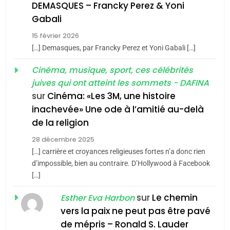
guerre»: La nouvelle
l’antisémitisme
DEMASQUES – Francky Perez & Yoni
chanson de Boy George
6
Gabali
ISRAÉL
JUDAISME
FIÈRE, DIGNE ET RÉSILIENTE :
15 février 2026
POURQUOI JE REVENDIQUE
3
[…] Demasques, par Francky Perez et Yoni Gabali […]
MA JUDAÏTE par Thérèse
Tout sur la Nostalgie
ISRAÉL
JUDAISME
Cinéma, musique, sport, ces célébrités
Zrihen-Dvir
SOUVENIRS
juives qui ont atteint les sommets - DAFINA
7
CE QUI NOUS MANQUE –
sur
Cinéma: «Les 3M, une histoire
inachevée» Une ode à l’amitié au-delà
Jacques Hadida
4
Accords d’Isaac:
de la religion
JUDAISME
l’alliance pourrait
28 décembre 2025
s’étendre à 13 pays
[…] carrière et croyances religieuses fortes n’a donc rien
8
ISRAÉL
JUDAISME
Maroc : Les amandes de
d’impossible, bien au contraire. D’Hollywood à Facebook
d’Amérique latine
[…]
Tafraout, le miel de Tadla
5
2025, l’année la plus
Azilal consacrés produits
sur
Le chemin
DAFINA
MAROC
Esther Eva Harbon
meurtrière selon le
du terroir
vers la paix ne peut pas être pavé
rapport d’ADL contre
1
de mépris – Ronald S. Lauder
FRANCE
ISRAÉL