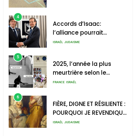
4
Accords d’Isaac:
l’alliance pourrait
s’étendre à 13 pays
ISRAÉL
JUDAISME
d’Amérique latine
5
2025, l’année la plus
meurtrière selon le
rapport d’ADL contre
FRANCE
ISRAÉL
l’antisémitisme
6
FIÈRE, DIGNE ET RÉSILIENTE :
POURQUOI JE REVENDIQUE
MA JUDAÏTE par Thérèse
ISRAÉL
JUDAISME
Zrihen-Dvir