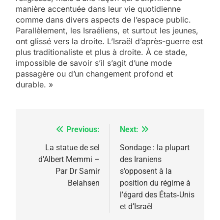
manière accentuée dans leur vie quotidienne
5
comme dans divers aspects de l’espace public.
2025, l’année la plus
Parallèlement, les Israéliens, et surtout les jeunes,
meurtrière selon le
ont glissé vers la droite. L’Israël d’après-guerre est
rapport d’ADL contre
plus traditionaliste et plus à droite. À ce stade,
FRANCE
ISRAÉL
impossible de savoir s’il s’agit d’une mode
l’antisémitisme
passagère ou d’un changement profond et
6
durable. »
FIÈRE, DIGNE ET RÉSILIENTE :
POURQUOI JE REVENDIQUE
MA JUDAÏTE par Thérèse
ISRAÉL
JUDAISME
Previous:
Next:
Navigation
Zrihen-Dvir
7
de
La statue de sel
Sondage : la plupart
CE QUI NOUS MANQUE –
d’Albert Memmi –
des Iraniens
l’article
Jacques Hadida
Par Dr Samir
s’opposent à la
Belahsen
position du régime à
JUDAISME
l’égard des États‑Unis
et d’Israël
8
Maroc : Les amandes de