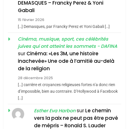
guerre»: La nouvelle
l’antisémitisme
DEMASQUES – Francky Perez & Yoni
chanson de Boy George
6
Gabali
ISRAÉL
JUDAISME
FIÈRE, DIGNE ET RÉSILIENTE :
15 février 2026
POURQUOI JE REVENDIQUE
3
[…] Demasques, par Francky Perez et Yoni Gabali […]
MA JUDAÏTE par Thérèse
Tout sur la Nostalgie
ISRAÉL
JUDAISME
Cinéma, musique, sport, ces célébrités
Zrihen-Dvir
SOUVENIRS
juives qui ont atteint les sommets - DAFINA
7
CE QUI NOUS MANQUE –
sur
Cinéma: «Les 3M, une histoire
inachevée» Une ode à l’amitié au-delà
Jacques Hadida
4
Accords d’Isaac:
de la religion
JUDAISME
l’alliance pourrait
28 décembre 2025
s’étendre à 13 pays
[…] carrière et croyances religieuses fortes n’a donc rien
8
ISRAÉL
JUDAISME
Maroc : Les amandes de
d’impossible, bien au contraire. D’Hollywood à Facebook
d’Amérique latine
[…]
Tafraout, le miel de Tadla
5
2025, l’année la plus
Azilal consacrés produits
sur
Le chemin
DAFINA
MAROC
Esther Eva Harbon
meurtrière selon le
du terroir
vers la paix ne peut pas être pavé
rapport d’ADL contre
1
de mépris – Ronald S. Lauder
FRANCE
ISRAÉL