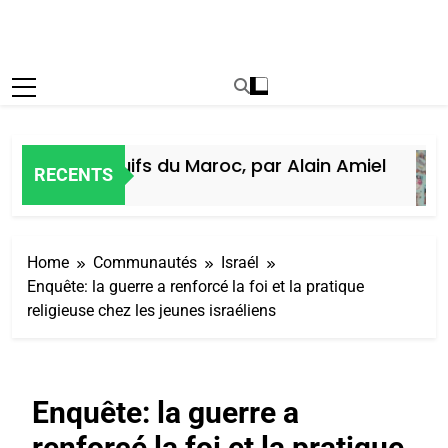
istoire des Juifs du Maroc, par Alain Amiel
RECENTS
Jours Ago
Home
Communautés
Israél
Enquête: la guerre a renforcé la foi et la pratique
religieuse chez les jeunes israéliens
Enquête: la guerre a
renforcé la foi et la pratique