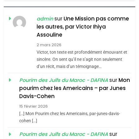
7
CE QUI NOUS MANQUE –
Jacques Hadida
sur
Une Mission pas comme
admin
les autres, par Victor Ihiya
JUDAISME
Assouline
8
2 mars 2026
Maroc : Les amandes de
Victor, ton texte est profondément émouvant et
Tafraout, le miel de Tadla
sincère. On sent qu’il ne s’agit non seulement
Azilal consacrés produits
d’un récit, mais d’un témoignage…
DAFINA
MAROC
du terroir
sur
Mon
Pourim des Juifs du Maroc - DAFINA
1
pourim chez les Americains – par Junes
Oeil ravageur – Vanessa
Davis-Cohen
De Loya Stauber
15 février 2026
5
CINEMA
ISRAÉL
2025, l’année la plus
[…] Mon Pourim chez les Americains, par-junes-davis-
cohen […]
meurtrière selon le rapport
2
«Tu dis génocide, je dis
d’ADL contre
sur
Pourim des Juifs du Maroc - DAFINA
FRANCE
ISRAÉL