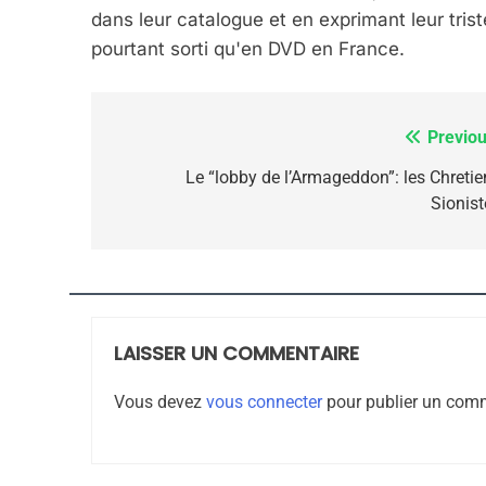
dans leur catalogue et en exprimant leur tris
pourtant sorti qu'en DVD en France.
7
Previou
Navigation
de
Le “lobby de l’Armageddon”: les Chretie
Sionist
CE QUI NOUS MANQUE
l’article
JUDAISME
LAISSER UN COMMENTAIRE
8
Vous devez
vous connecter
pour publier un comm