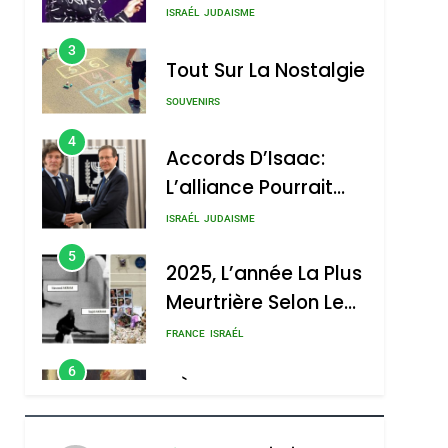
Nouvelle Chanson De
ISRAÉL
JUDAISME
Boy George
3
Tout Sur La Nostalgie
SOUVENIRS
4
Accords D’Isaac:
L’alliance Pourrait
S’étendre À 13 Pays
ISRAÉL
JUDAISME
D’Amérique Latine
5
2025, L’année La Plus
Meurtrière Selon Le
Rapport D’ADL
FRANCE
ISRAÉL
Contre
6
FIÈRE, DIGNE ET
L’antisémitisme
RÉSILIENTE :
POURQUOI JE