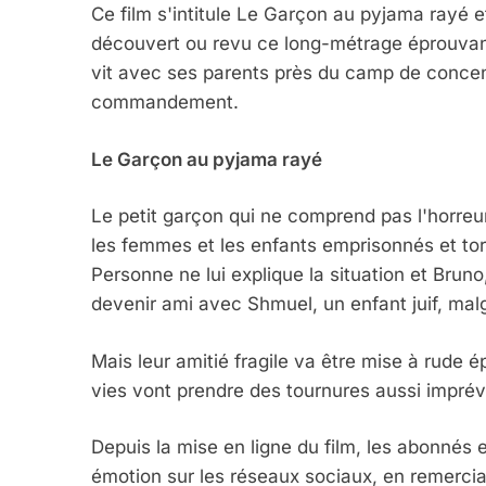
Ce film s'intitule Le Garçon au pyjama rayé e
découvert ou revu ce long-métrage éprouvant.
vit avec ses parents près du camp de concentr
commandement.
2025, L’année La Plus
FRANCE
ISRAÉL
Le Garçon au pyjama rayé
Le petit garçon qui ne comprend pas l'horre
les femmes et les enfants emprisonnés et tor
Personne ne lui explique la situation et Brun
6
devenir ami avec Shmuel, un enfant juif, malg
Mais leur amitié fragile va être mise à rude ép
FIÈRE, DIGNE ET RÉSIL
vies vont prendre des tournures aussi imprév
Dvir
Depuis la mise en ligne du film, les abonnés 
ISRAÉL
JUDAISME
émotion sur les réseaux sociaux, en remercia