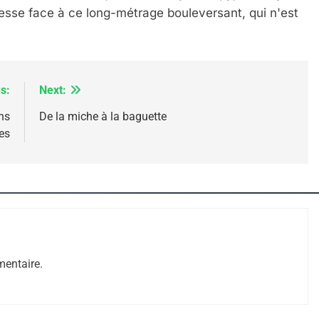
tesse face à ce long-métrage bouleversant, qui n'est
s:
Next:
ns
De la miche à la baguette
es
 – Jacques Hadida
entaire.