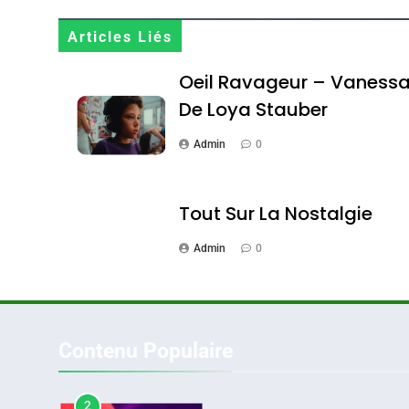
Maroc : Les Amandes D
Terroir
Articles Liés
DAFINA
MAROC
Oeil Ravageur – Vaness
De Loya Stauber
Admin
0
1
Tout Sur La Nostalgie
Admin
0
Oeil Ravageur – Vane
CINEMA
ISRAÉL
Contenu Populaire
2