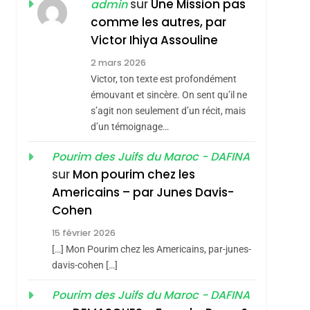
ISRAÉL
JUDAISME
sur
Une Mission pas
admin
REVENDIQUE MA
comme les autres, par
7
CE QUI NOUS
JUDAÏTE Par Thérèse
Victor Ihiya Assouline
MANQUE – Jacques
Zrihen-Dvir
2 mars 2026
Hadida
Victor, ton texte est profondément
JUDAISME
émouvant et sincère. On sent qu’il ne
8
s’agit non seulement d’un récit, mais
Maroc : Les Amandes
d’un témoignage…
De Tafraout, Le Miel
De Tadla Azilal
Pourim des Juifs du Maroc - DAFINA
DAFINA
MAROC
sur
Mon pourim chez les
Consacrés Produits
1
Americains – par Junes Davis-
Oeil Ravageur –
Du Terroir
Cohen
Vanessa De Loya
15 février 2026
Stauber
CINEMA
ISRAÉL
[…] Mon Pourim chez les Americains, par-junes-
2
davis-cohen […]
«Tu Dis Génocide, Je
Pourim des Juifs du Maroc - DAFINA
Dis Guerre»: La