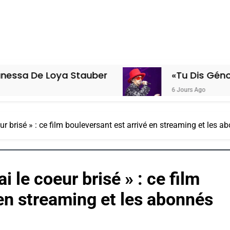
a Stauber
«Tu Dis Génocide, Je Dis 
6 Jours Ago
coeur brisé » : ce film bouleversant est arrivé en streaming et les
ai le coeur brisé » : ce film
 en streaming et les abonnés