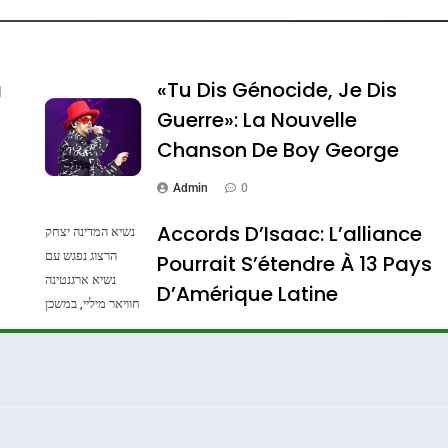
e Tafraout, Le Miel De Tadla Azilal Consacrés P
a
«Tu Dis Génocide, Je Dis
Guerre»: La Nouvelle
Chanson De Boy George
Admin
0
Accords D’Isaac: L’alliance
נשיא המדינה יצחק
הרצוג נפגש עם
Pourrait S’étendre À 13 Pays
נשיא ארגנטינה
ssa De Loya Stauber
D’Amérique Latine
חוויאר מיליי, במשכן
הנשיא בירושלים.
Admin
0
צילום: חיים צח /
לע"מ Photos By
: Haim Zach /
GPO