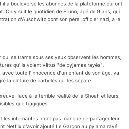
t il a bouleversé les abonnés de la plateforme qui ont
 On y suit le quotidien de Bruno, âgé de 9 ans, qui
ation d'Auschwitz dont son père, officier nazi, a le
 Meurtrière Selon Le Rapport D’ADL Contre L’anti
ur qui se trame sous ses yeux observent les hommes,
turés qu'ils voient vêtus "de pyjamas rayés".
o, avec toute l'innocence d'un enfant de son âge, va
ré la clôture de barbelés qui les sépare.
reuve, face à la terrible réalité de la Shoah et leurs
IENTE : POURQUOI JE REVENDIQUE MA JUDAÏTE Par T
isibles que tragiques.
et les internautes n'ont pas manqué de partager leur
nt Netflix d'avoir ajouté Le Garçon au pyjama rayé