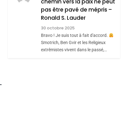
chemin vers la paix ne peut
ISRAÉL
JUDAISME
REVENDIQUE MA
pas être pavé de mépris –
7
CE QUI NOUS
JUDAÏTE Par Thérèse
Ronald S. Lauder
MANQUE – Jacques
Zrihen-Dvir
30 octobre 2025
Hadida
Bravo ! Je suis tout à fait d'accord.
JUDAISME
Smotrich, Ben Gvir et les Religieux
8
extrêmistes vivent dans le passé,…
Maroc : Les Amandes
De Tafraout, Le Miel
De Tadla Azilal
DAFINA
MAROC
Consacrés Produits
Du Terroir