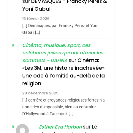
sur
DEMASQUES – Francky Perez &
Nouvelle Chanson De
ISRAÉL
JUDAISME
Yoni Gabali
Boy George
3
15 février 2026
Tout Sur La Nostalgie
[…] Demasques, par Francky Perez et Yoni
sémitisme
SOUVENIRS
Gabali […]
4
Cinéma, musique, sport, ces
Accords D’Isaac:
célébrités juives qui ont atteint les
L’alliance Pourrait
sur
Cinéma:
sommets - DAFINA
S’étendre À 13 Pays
ISRAÉL
JUDAISME
«Les 3M, une histoire inachevée»
D’Amérique Latine
Une ode à l’amitié au-delà de la
5
2025, L’année La Plus
religion
Meurtrière Selon Le
28 décembre 2025
Rapport D’ADL
FRANCE
ISRAÉL
[…] carrière et croyances religieuses fortes n’a
hérèse Zrihen-
Contre
donc rien d’impossible, bien au contraire.
6
FIÈRE, DIGNE ET
D’Hollywood à Facebook […]
L’antisémitisme
RÉSILIENTE :
sur
Le
Esther Eva Harbon
POURQUOI JE