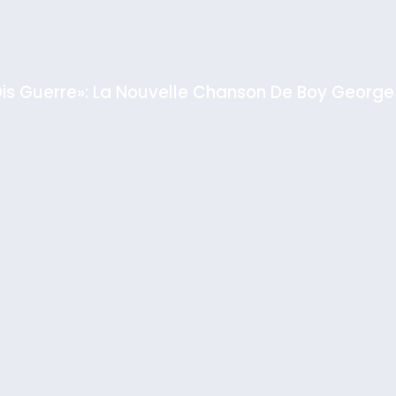
Dis Guerre»: La Nouvelle Chanson De Boy George
rt