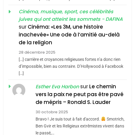
MA JUDAÏTE par Thérèse
Tout sur la Nostalgie
ISRAÉL
JUDAISME
Cinéma, musique, sport, ces célébrités
Zrihen-Dvir
SOUVENIRS
juives qui ont atteint les sommets - DAFINA
7
CE QUI NOUS MANQUE –
sur
Cinéma: «Les 3M, une histoire
inachevée» Une ode à l’amitié au-delà
Jacques Hadida
4
Accords d’Isaac:
de la religion
JUDAISME
l’alliance pourrait
28 décembre 2025
s’étendre à 13 pays
[…] carrière et croyances religieuses fortes n’a donc rien
8
ISRAÉL
JUDAISME
Maroc : Les amandes de
d’impossible, bien au contraire. D’Hollywood à Facebook
d’Amérique latine
[…]
Tafraout, le miel de Tadla
5
2025, l’année la plus
Azilal consacrés produits
sur
Le chemin
DAFINA
MAROC
Esther Eva Harbon
meurtrière selon le
du terroir
vers la paix ne peut pas être pavé
rapport d’ADL contre
1
de mépris – Ronald S. Lauder
FRANCE
ISRAÉL
Oeil ravageur – Vanessa De
l’antisémitisme
30 octobre 2025
Loya Stauber
6
Bravo ! Je suis tout à fait d'accord.
Smotrich,
FIÈRE, DIGNE ET RÉSILIENTE :
CINEMA
ISRAÉL
Ben Gvir et les Religieux extrêmistes vivent dans
POURQUOI JE REVENDIQUE
le passé,…