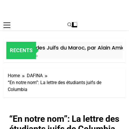
Histoire des Juifs du Maroc, par Alain Amiel
RECENTS
1 Semaine Ago
Home
DAFINA
“En notre nom”: La lettre des étudiants juifs de
Columbia
“En notre nom”: La lettre des
étudiants juifs de Columbia