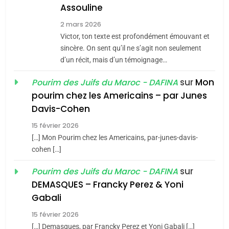
Assouline
8
2 mars 2026
Maroc : Les amandes de
Victor, ton texte est profondément émouvant et
Tafraout, le miel de Tadla
sincère. On sent qu’il ne s’agit non seulement
Azilal consacrés produits
d’un récit, mais d’un témoignage…
DAFINA
MAROC
du terroir
sur
Mon
Pourim des Juifs du Maroc - DAFINA
1
pourim chez les Americains – par Junes
Oeil ravageur – Vanessa
Davis-Cohen
De Loya Stauber
15 février 2026
5
CINEMA
ISRAÉL
2025, l’année la plus
[…] Mon Pourim chez les Americains, par-junes-davis-
cohen […]
meurtrière selon le rapport
2
«Tu dis génocide, je dis
d’ADL contre
sur
Pourim des Juifs du Maroc - DAFINA
FRANCE
ISRAÉL
guerre»: La nouvelle
l’antisémitisme
DEMASQUES – Francky Perez & Yoni
chanson de Boy George
6
Gabali
ISRAÉL
JUDAISME
FIÈRE, DIGNE ET RÉSILIENTE :
15 février 2026
POURQUOI JE REVENDIQUE
3
[…] Demasques, par Francky Perez et Yoni Gabali […]