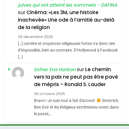
SOUVENIRS
juives qui ont atteint les sommets - DAFINA
7
CE QUI NOUS MANQUE –
sur
Cinéma: «Les 3M, une histoire
inachevée» Une ode à l’amitié au-delà
Jacques Hadida
4
Accords d’Isaac:
de la religion
JUDAISME
l’alliance pourrait
28 décembre 2025
s’étendre à 13 pays
[…] carrière et croyances religieuses fortes n’a donc rien
8
ISRAÉL
JUDAISME
Maroc : Les amandes de
d’impossible, bien au contraire. D’Hollywood à Facebook
d’Amérique latine
[…]
Tafraout, le miel de Tadla
5
2025, l’année la plus
Azilal consacrés produits
sur
Le chemin
DAFINA
MAROC
Esther Eva Harbon
meurtrière selon le
du terroir
vers la paix ne peut pas être pavé
rapport d’ADL contre
1
de mépris – Ronald S. Lauder
FRANCE
ISRAÉL
Oeil ravageur – Vanessa De
l’antisémitisme
30 octobre 2025
Loya Stauber
6
Bravo ! Je suis tout à fait d'accord.
Smotrich,
FIÈRE, DIGNE ET RÉSILIENTE :
CINEMA
ISRAÉL
Ben Gvir et les Religieux extrêmistes vivent dans
POURQUOI JE REVENDIQUE
le passé,…
MA JUDAÏTE par Thérèse
2
ISRAÉL
JUDAISME
«Tu dis génocide, je dis
Zrihen-Dvir