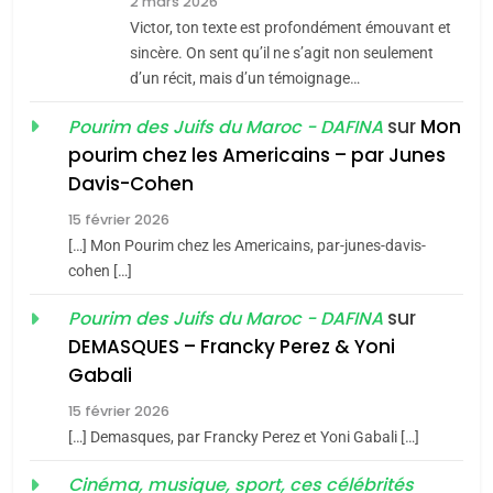
2 mars 2026
Maroc : Les amandes de
Victor, ton texte est profondément émouvant et
Tafraout, le miel de Tadla
sincère. On sent qu’il ne s’agit non seulement
Azilal consacrés produits
d’un récit, mais d’un témoignage…
DAFINA
MAROC
du terroir
sur
Mon
Pourim des Juifs du Maroc - DAFINA
1
pourim chez les Americains – par Junes
Oeil ravageur – Vanessa
Davis-Cohen
De Loya Stauber
15 février 2026
5
CINEMA
ISRAÉL
2025, l’année la plus
[…] Mon Pourim chez les Americains, par-junes-davis-
cohen […]
meurtrière selon le rapport
2
«Tu dis génocide, je dis
d’ADL contre
sur
Pourim des Juifs du Maroc - DAFINA
FRANCE
ISRAÉL
guerre»: La nouvelle
l’antisémitisme
DEMASQUES – Francky Perez & Yoni
chanson de Boy George
6
Gabali
ISRAÉL
JUDAISME
FIÈRE, DIGNE ET RÉSILIENTE :
15 février 2026
POURQUOI JE REVENDIQUE
3
[…] Demasques, par Francky Perez et Yoni Gabali […]
MA JUDAÏTE par Thérèse
Tout sur la Nostalgie
ISRAÉL
JUDAISME
Cinéma, musique, sport, ces célébrités
Zrihen-Dvir