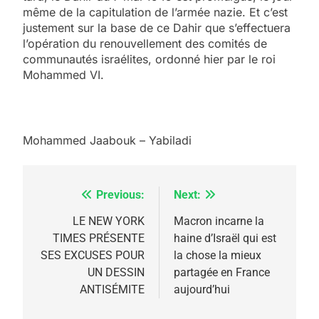
même de la capitulation de l’armée nazie. Et c’est
justement sur la base de ce Dahir que s’effectuera
l’opération du renouvellement des comités de
communautés israélites, ordonné hier par le roi
Mohammed VI.
Mohammed Jaabouk – Yabiladi
Previous:
Next:
Navigation
de
LE NEW YORK
Macron incarne la
5
TIMES PRÉSENTE
haine d’Israël qui est
l’article
2025, l’année la plus
SES EXCUSES POUR
la chose la mieux
meurtrière selon le
UN DESSIN
partagée en France
ANTISÉMITE
aujourd’hui
rapport d’ADL contre
FRANCE
ISRAÉL
l’antisémitisme