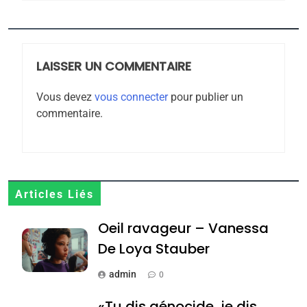
6
FIÈRE, DIGNE ET RÉSILIENTE :
POURQUOI JE REVENDIQUE
MA JUDAÏTE par Thérèse
LAISSER UN COMMENTAIRE
ISRAÉL
JUDAISME
Zrihen-Dvir
Vous devez
vous connecter
pour publier un
7
commentaire.
CE QUI NOUS MANQUE –
Jacques Hadida
JUDAISME
8
Articles Liés
Maroc : Les amandes de
Oeil ravageur – Vanessa
Tafraout, le miel de Tadla
Azilal consacrés produits
De Loya Stauber
DAFINA
MAROC
du terroir
admin
0
1
Oeil ravageur – Vanessa
«Tu dis génocide, je dis