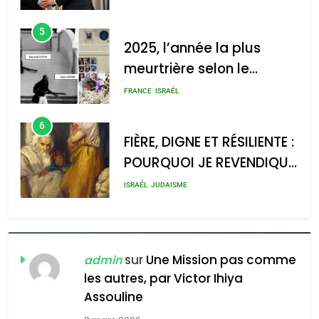
d’Amérique latine
5
2025, l’année la plus
meurtrière selon le
2025, l’année la plus
rapport d’ADL contre
meurtrière selon le rapport
FRANCE
ISRAÉL
l’antisémitisme
d’ADL contre
6
l’antisémitisme
FIÈRE, DIGNE ET RÉSILIENTE :
POURQUOI JE REVENDIQUE
admin
0
MA JUDAÏTE par Thérèse
ISRAÉL
JUDAISME
Zrihen-Dvir
7
CE QUI NOUS MANQUE –
Jacques Hadida
sur
Une Mission pas comme
admin
les autres, par Victor Ihiya
JUDAISME
Assouline
8