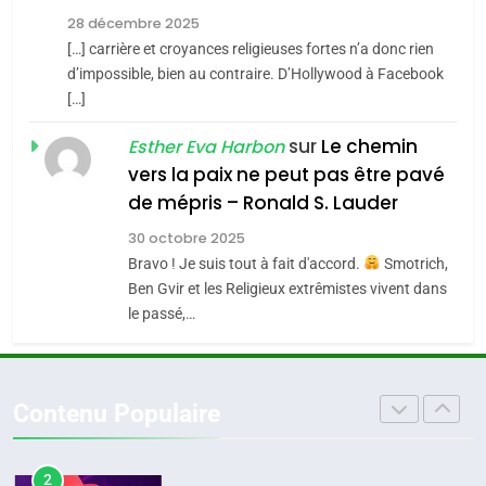
Tout sur la Nostalgie
Zrihen-Dvir
28 décembre 2025
SOUVENIRS
[…] carrière et croyances religieuses fortes n’a donc rien
7
CE QUI NOUS MANQUE –
d’impossible, bien au contraire. D’Hollywood à Facebook
[…]
Jacques Hadida
4
Accords d’Isaac:
sur
Le chemin
JUDAISME
Esther Eva Harbon
l’alliance pourrait
vers la paix ne peut pas être pavé
s’étendre à 13 pays
8
de mépris – Ronald S. Lauder
ISRAÉL
JUDAISME
Maroc : Les amandes de
d’Amérique latine
30 octobre 2025
Tafraout, le miel de Tadla
5
Bravo ! Je suis tout à fait d'accord.
Smotrich,
2025, l’année la plus
Azilal consacrés produits
DAFINA
MAROC
Ben Gvir et les Religieux extrêmistes vivent dans
meurtrière selon le
du terroir
le passé,…
rapport d’ADL contre
1
FRANCE
ISRAÉL
Oeil ravageur – Vanessa De
l’antisémitisme
Loya Stauber
6
Contenu Populaire
FIÈRE, DIGNE ET RÉSILIENTE :
CINEMA
ISRAÉL
POURQUOI JE REVENDIQUE
MA JUDAÏTE par Thérèse
2
ISRAÉL
JUDAISME