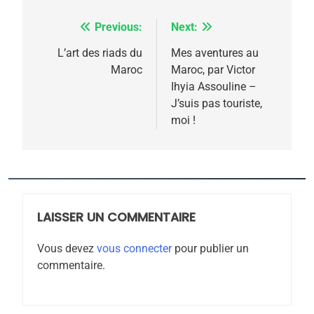
l’antisémitisme
Previous:
Next:
Navigation
6
FIÈRE, DIGNE ET RÉSILIENTE :
de
L’art des riads du
Mes aventures au
POURQUOI JE REVENDIQUE
Maroc
Maroc, par Victor
l’article
MA JUDAÏTE par Thérèse
Ihyia Assouline –
ISRAÉL
JUDAISME
J’suis pas touriste,
Zrihen-Dvir
moi !
7
CE QUI NOUS MANQUE –
Jacques Hadida
JUDAISME
LAISSER UN COMMENTAIRE
8
Maroc : Les amandes de
Vous devez
vous connecter
pour publier un
Tafraout, le miel de Tadla
commentaire.
Azilal consacrés produits
DAFINA
MAROC
du terroir
1