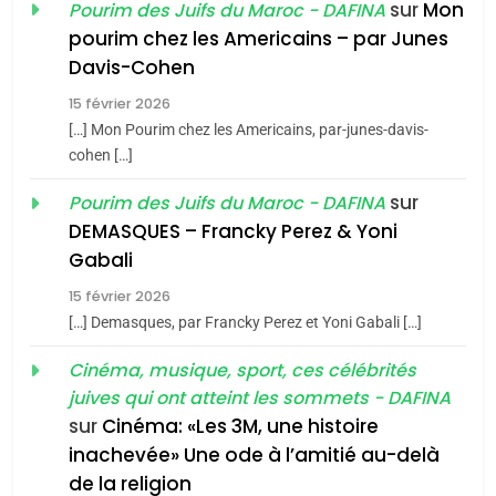
sur
Mon
Pourim des Juifs du Maroc - DAFINA
8
pourim chez les Americains – par Junes
Maroc : Les amandes de
Davis-Cohen
Tafraout, le miel de Tadla
15 février 2026
Azilal consacrés produits
DAFINA
MAROC
[…] Mon Pourim chez les Americains, par-junes-davis-
du terroir
cohen […]
1
Oeil ravageur – Vanessa
sur
Pourim des Juifs du Maroc - DAFINA
De Loya Stauber
DEMASQUES – Francky Perez & Yoni
5
Gabali
CINEMA
ISRAÉL
2025, l’année la plus
15 février 2026
meurtrière selon le rapport
2
[…] Demasques, par Francky Perez et Yoni Gabali […]
«Tu dis génocide, je dis
d’ADL contre
FRANCE
ISRAÉL
guerre»: La nouvelle
Cinéma, musique, sport, ces célébrités
l’antisémitisme
juives qui ont atteint les sommets - DAFINA
chanson de Boy George
6
ISRAÉL
JUDAISME
FIÈRE, DIGNE ET RÉSILIENTE :
sur
Cinéma: «Les 3M, une histoire
inachevée» Une ode à l’amitié au-delà
POURQUOI JE REVENDIQUE
3
de la religion
MA JUDAÏTE par Thérèse
ISRAÉL
JUDAISME