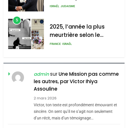
s’étendre à 13 pays
ISRAÉL
JUDAISME
d’Amérique latine
5
2025, l’année la plus
meurtrière selon le
rapport d’ADL contre
FRANCE
ISRAÉL
l’antisémitisme
6
FIÈRE, DIGNE ET RÉSILIENTE :
POURQUOI JE REVENDIQUE
sur
Une Mission pas comme
admin
MA JUDAÏTE par Thérèse
les autres, par Victor Ihiya
ISRAÉL
JUDAISME
Assouline
Zrihen-Dvir
7
2 mars 2026
CE QUI NOUS MANQUE –
Victor, ton texte est profondément émouvant et
Jacques Hadida
sincère. On sent qu’il ne s’agit non seulement
d’un récit, mais d’un témoignage…
JUDAISME