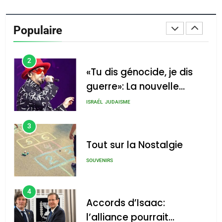
Oeil ravageur – Vanessa
De Loya Stauber
Populaire
CINEMA
ISRAÉL
2
«Tu dis génocide, je dis
guerre»: La nouvelle
chanson de Boy George
ISRAÉL
JUDAISME
3
Tout sur la Nostalgie
SOUVENIRS
4
Accords d’Isaac:
l’alliance pourrait