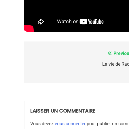
Dvir
ISRAÉL
JUDAISME
7
Previou
Navigation
de
La vie de Rac
CE QUI NOUS MANQUE
l’article
JUDAISME
LAISSER UN COMMENTAIRE
8
Vous devez
vous connecter
pour publier un comm