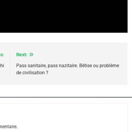
s:
Next:
hi
Pass sanitaire, pass nazitaire. Bêtise ou problème
de civilisation ?
 – Jacques Hadida
entaire.