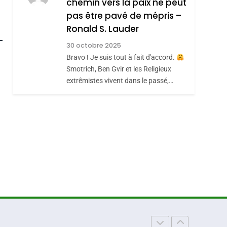
REVENDIQUE MA
chemin vers la paix ne peut
7
CE QUI NOUS
JUDAÏTE Par Thérèse
pas être pavé de mépris –
Ronald S. Lauder
MANQUE – Jacques
Zrihen-Dvir
roduits Du
Hadida
30 octobre 2025
JUDAISME
Bravo ! Je suis tout à fait d'accord.
8
Smotrich, Ben Gvir et les Religieux
Maroc : Les Amandes
extrêmistes vivent dans le passé,…
De Tafraout, Le Miel
De Tadla Azilal
DAFINA
MAROC
Consacrés Produits
Du Terroir