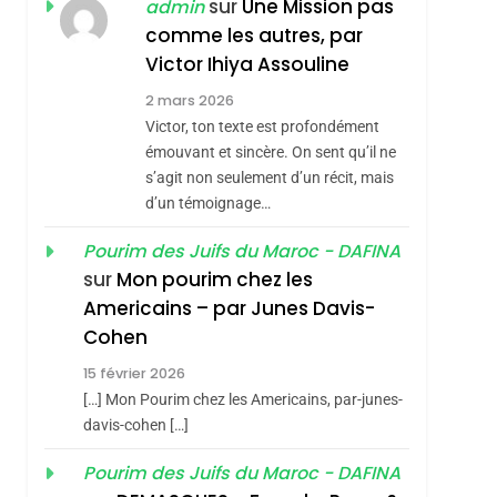
REVENDIQUE MA
sur
Une Mission pas
admin
7
CE QUI NOUS
JUDAÏTE Par Thérèse
comme les autres, par
MANQUE – Jacques
Victor Ihiya Assouline
Zrihen-Dvir
Hadida
2 mars 2026
JUDAISME
Victor, ton texte est profondément
8
émouvant et sincère. On sent qu’il ne
Maroc : Les Amandes
s’agit non seulement d’un récit, mais
sémitisme
De Tafraout, Le Miel
d’un témoignage…
De Tadla Azilal
DAFINA
MAROC
Pourim des Juifs du Maroc - DAFINA
Consacrés Produits
1
sur
Mon pourim chez les
Oeil Ravageur –
Du Terroir
Americains – par Junes Davis-
Vanessa De Loya
Cohen
Stauber
CINEMA
ISRAÉL
15 février 2026
2
[…] Mon Pourim chez les Americains, par-junes-
«Tu Dis Génocide, Je
davis-cohen […]
Dis Guerre»: La
hérèse Zrihen-
Pourim des Juifs du Maroc - DAFINA
Nouvelle Chanson De
ISRAÉL
JUDAISME