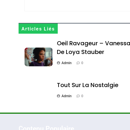
Maroc : Les Amandes D
Terroir
Articles Liés
DAFINA
MAROC
Oeil Ravageur – Vaness
De Loya Stauber
Admin
0
1
Tout Sur La Nostalgie
Admin
0
Oeil Ravageur – Vane
CINEMA
ISRAÉL
Contenu Populaire