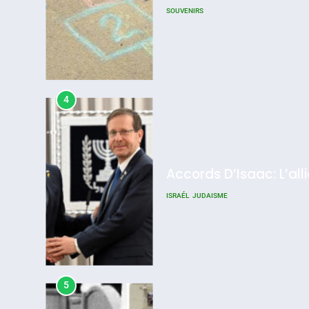
SOUVENIRS
4
Accords D’Isaac: L’all
ISRAÉL
JUDAISME
5