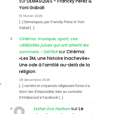
sur
DEMASQUES – Francky Perez &
Boy George
3
Yoni Gabali
Tout Sur La Nostalgie
15 février 2026
SOUVENIRS
[…] Demasques, par Francky Perez et Yoni
Gabali […]
4
Accords D’Isaac:
Cinéma, musique, sport, ces
L’alliance Pourrait
célébrités juives qui ont atteint les
S’étendre À 13 Pays
ISRAÉL
JUDAISME
sur
Cinéma:
sommets - DAFINA
D’Amérique Latine
«Les 3M, une histoire inachevée»
5
2025, L’année La Plus
Une ode à l’amitié au-delà de la
Meurtrière Selon Le
religion
Rapport D’ADL
FRANCE
ISRAÉL
28 décembre 2025
Contre
[…] carrière et croyances religieuses fortes n’a
6
FIÈRE, DIGNE ET
L’antisémitisme
donc rien d’impossible, bien au contraire.
D’Hollywood à Facebook […]
RÉSILIENTE :
POURQUOI JE
sur
Le
Esther Eva Harbon
ISRAÉL
JUDAISME