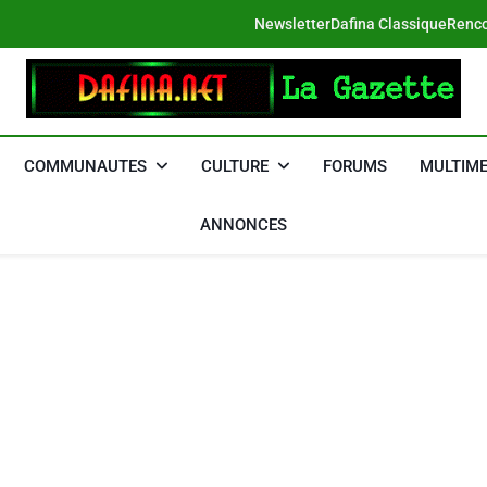
Newsletter
Dafina Classique
Renco
DAFINA
Le Net Des Juifs Du Maroc
COMMUNAUTES
CULTURE
FORUMS
MULTIME
ANNONCES