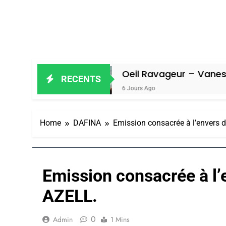
iel
Oeil Ravageur – Vanessa De Loya
RECENTS
6 Jours Ago
Home
DAFINA
Emission consacrée à l’envers d
Emission consacrée à l’e
AZELL.
0
Admin
1 Mins