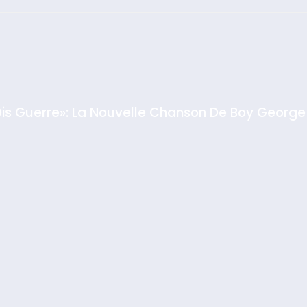
: Haim Zach /
GPO
Dis Guerre»: La Nouvelle Chanson De Boy George
rt