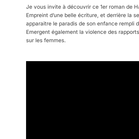
Je vous invite à découvrir ce 1er roman de H
Empreint d’une belle écriture, et derrière la
5
apparaitre le paradis de son enfance rempli 
Emergent également la violence des rapports 
sur les femmes.
2025, L’année La Plus
FRANCE
ISRAÉL
6
FIÈRE, DIGNE ET RÉSIL