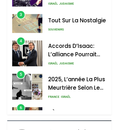
Boy George
3
Tout Sur La Nostalgie
SOUVENIRS
4
Accords D’Isaac:
L’alliance Pourrait
S’étendre À 13 Pays
ISRAÉL
JUDAISME
D’Amérique Latine
5
2025, L’année La Plus
Meurtrière Selon Le
Rapport D’ADL
FRANCE
ISRAÉL
Contre
6
FIÈRE, DIGNE ET
L’antisémitisme
RÉSILIENTE :
POURQUOI JE
ISRAÉL
JUDAISME