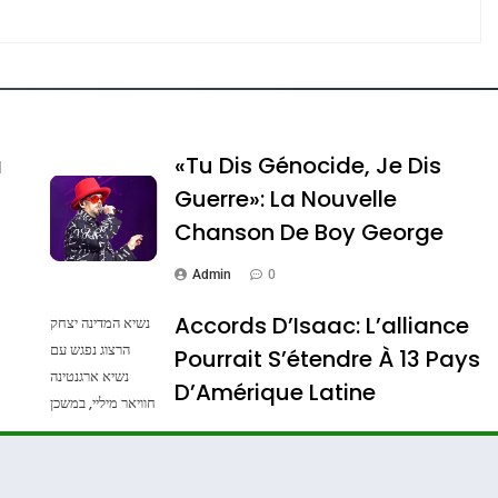
e Tafraout, Le Miel De Tadla Azilal Consacrés P
a
«Tu Dis Génocide, Je Dis
Guerre»: La Nouvelle
Chanson De Boy George
Admin
0
Accords D’Isaac: L’alliance
נשיא המדינה יצחק
הרצוג נפגש עם
Pourrait S’étendre À 13 Pays
נשיא ארגנטינה
ssa De Loya Stauber
D’Amérique Latine
חוויאר מיליי, במשכן
הנשיא בירושלים.
Admin
0
צילום: חיים צח /
לע"מ Photos By