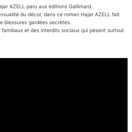
ajar AZELL paru aux éditions Gallimard.
 sensualité du décor, dans ce roman Hajar AZELL fait
de blessures gardées secrètes.
familiaux et des interdits sociaux qui pèsent surtout
 Meurtrière Selon Le Rapport D’ADL Contre L’anti
IENTE : POURQUOI JE REVENDIQUE MA JUDAÏTE Par T