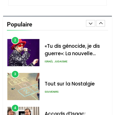
du terroir
1
Oeil ravageur – Vanessa
De Loya Stauber
Populaire
CINEMA
ISRAÉL
2
«Tu dis génocide, je dis
guerre»: La nouvelle
chanson de Boy George
ISRAÉL
JUDAISME
3
Tout sur la Nostalgie
SOUVENIRS
4
Accords d’Isaac: