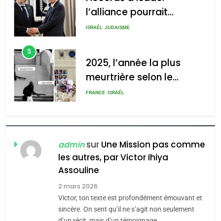
l’alliance pourrait
s’étendre à 13 pays
ISRAÉL
JUDAISME
d’Amérique latine
5
2025, l’année la plus
meurtrière selon le
rapport d’ADL contre
FRANCE
ISRAÉL
l’antisémitisme
6
FIÈRE, DIGNE ET RÉSILIENTE :
POURQUOI JE REVENDIQUE
sur
Une Mission pas comme
admin
MA JUDAÏTE par Thérèse
les autres, par Victor Ihiya
ISRAÉL
JUDAISME
Assouline
Zrihen-Dvir
7
2 mars 2026
CE QUI NOUS MANQUE –
Victor, ton texte est profondément émouvant et
Jacques Hadida
sincère. On sent qu’il ne s’agit non seulement
d’un récit, mais d’un témoignage…