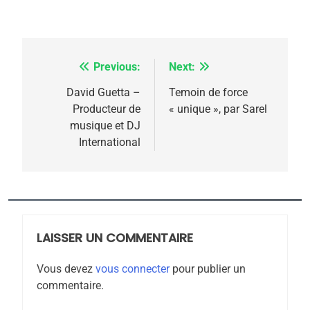
rapport d’ADL contre
FRANCE
ISRAÉL
l’antisémitisme
6
FIÈRE, DIGNE ET RÉSILIENTE :
Previous:
Next:
Navigation
POURQUOI JE REVENDIQUE
de
David Guetta –
Temoin de force
MA JUDAÏTE par Thérèse
Producteur de
« unique », par Sarel
ISRAÉL
JUDAISME
l’article
musique et DJ
Zrihen-Dvir
International
7
CE QUI NOUS MANQUE –
Jacques Hadida
JUDAISME
LAISSER UN COMMENTAIRE
8
Maroc : Les amandes de
Vous devez
vous connecter
pour publier un
Tafraout, le miel de Tadla
commentaire.
Azilal consacrés produits
DAFINA
MAROC