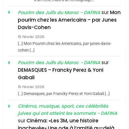
JUDAISME
sur
Mon
Pourim des Juifs du Maroc - DAFINA
8
pourim chez les Americains – par Junes
Maroc : Les amandes de
Davis-Cohen
Tafraout, le miel de Tadla
15 février 2026
Azilal consacrés produits
DAFINA
MAROC
[…] Mon Pourim chez les Americains, par-junes-davis-
du terroir
cohen […]
1
Oeil ravageur – Vanessa
sur
Pourim des Juifs du Maroc - DAFINA
De Loya Stauber
DEMASQUES – Francky Perez & Yoni
5
Gabali
CINEMA
ISRAÉL
2025, l’année la plus
15 février 2026
meurtrière selon le rapport
2
[…] Demasques, par Francky Perez et Yoni Gabali […]
«Tu dis génocide, je dis
d’ADL contre
FRANCE
ISRAÉL
guerre»: La nouvelle
Cinéma, musique, sport, ces célébrités
l’antisémitisme
juives qui ont atteint les sommets - DAFINA
chanson de Boy George
6
ISRAÉL
JUDAISME
FIÈRE, DIGNE ET RÉSILIENTE :
sur
Cinéma: «Les 3M, une histoire
inachevée» Une ode à l’amitié au-delà