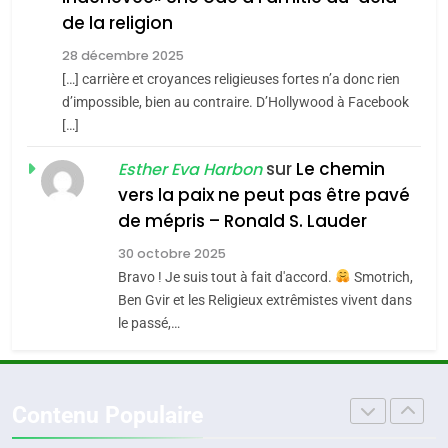
POURQUOI JE REVENDIQUE
3
de la religion
MA JUDAÏTE par Thérèse
Tout sur la Nostalgie
ISRAÉL
JUDAISME
Zrihen-Dvir
28 décembre 2025
SOUVENIRS
[…] carrière et croyances religieuses fortes n’a donc rien
7
CE QUI NOUS MANQUE –
d’impossible, bien au contraire. D’Hollywood à Facebook
[…]
Jacques Hadida
4
Accords d’Isaac:
sur
Le chemin
JUDAISME
Esther Eva Harbon
l’alliance pourrait
vers la paix ne peut pas être pavé
s’étendre à 13 pays
8
de mépris – Ronald S. Lauder
ISRAÉL
JUDAISME
Maroc : Les amandes de
d’Amérique latine
30 octobre 2025
Tafraout, le miel de Tadla
5
Bravo ! Je suis tout à fait d'accord.
Smotrich,
2025, l’année la plus
Azilal consacrés produits
DAFINA
MAROC
Ben Gvir et les Religieux extrêmistes vivent dans
meurtrière selon le
du terroir
le passé,…
rapport d’ADL contre
1
FRANCE
ISRAÉL
Oeil ravageur – Vanessa De
l’antisémitisme
Loya Stauber
6
Contenu Populaire
FIÈRE, DIGNE ET RÉSILIENTE :
CINEMA
ISRAÉL