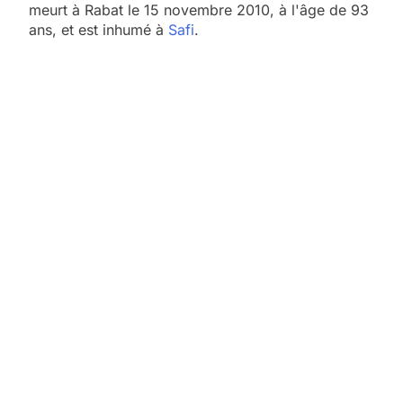
meurt à Rabat le 15 novembre 2010, à l'âge de 93
ans, et est inhumé à
Safi
.
5
2025, l’année la plus
meurtrière selon le