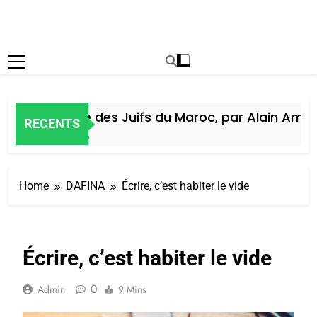
Histoire des Juifs du Maroc, par Alain Amiel
RECENTS
5 Jours Ago
Home
DAFINA
Écrire, c’est habiter le vide
Écrire, c’est habiter le vide
0
Admin
9 Mins