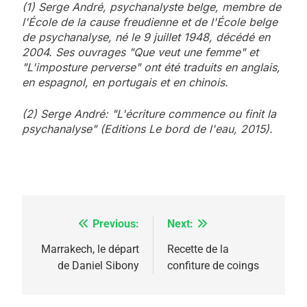
(1) Serge André, psychanalyste belge, membre de
l'École de la cause freudienne et de l'École belge
de psychanalyse, né le 9 juillet 1948, décédé en
2004. Ses ouvrages "Que veut une femme" et
"L'imposture perverse" ont été traduits en anglais,
en espagnol, en portugais et en chinois.
(2) Serge André: "L'écriture commence ou finit la
psychanalyse" (Editions Le bord de l'eau, 2015).
Previous:
Next:
Navigation
5
2025, l’année la plus
de
Marrakech, le départ
Recette de la
meurtrière selon le
de Daniel Sibony
confiture de coings
l’article
rapport d’ADL contre
FRANCE
ISRAÉL
l’antisémitisme