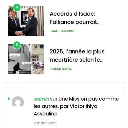
d’Amérique latine
5
2025, l’année la plus
2025, l’année la plus
meurtrière selon le
meurtrière selon le rapport
rapport d’ADL contre
FRANCE
ISRAÉL
d’ADL contre
l’antisémitisme
l’antisémitisme
6
FIÈRE, DIGNE ET RÉSILIENTE :
admin
0
POURQUOI JE REVENDIQUE
MA JUDAÏTE par Thérèse
ISRAÉL
JUDAISME
Zrihen-Dvir
7
CE QUI NOUS MANQUE –
sur
Une Mission pas comme
admin
Jacques Hadida
les autres, par Victor Ihiya
JUDAISME
Assouline
2 mars 2026
8