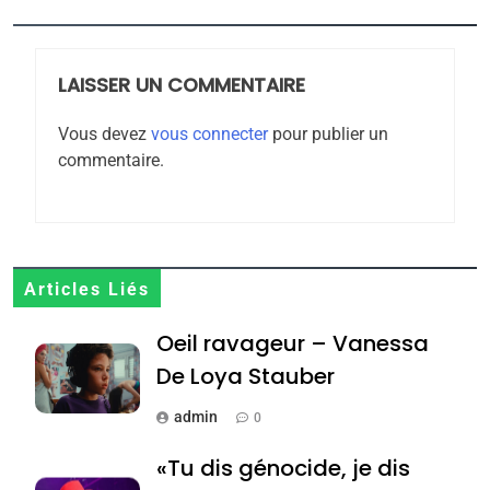
6
FIÈRE, DIGNE ET RÉSILIENTE :
POURQUOI JE REVENDIQUE
LAISSER UN COMMENTAIRE
MA JUDAÏTE par Thérèse
ISRAÉL
JUDAISME
Zrihen-Dvir
Vous devez
vous connecter
pour publier un
commentaire.
7
CE QUI NOUS MANQUE –
Jacques Hadida
JUDAISME
Articles Liés
8
Maroc : Les amandes de
Oeil ravageur – Vanessa
Tafraout, le miel de Tadla
De Loya Stauber
Azilal consacrés produits
DAFINA
MAROC
admin
0
du terroir
1
«Tu dis génocide, je dis
Oeil ravageur – Vanessa