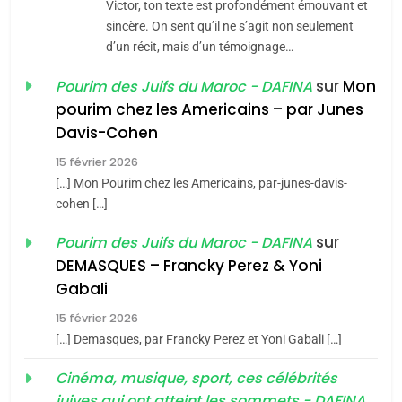
Victor, ton texte est profondément émouvant et
Maroc : Les amandes de
sincère. On sent qu’il ne s’agit non seulement
Tafraout, le miel de Tadla
d’un récit, mais d’un témoignage…
Azilal consacrés produits
DAFINA
MAROC
sur
Mon
Pourim des Juifs du Maroc - DAFINA
du terroir
pourim chez les Americains – par Junes
1
Oeil ravageur – Vanessa
Davis-Cohen
De Loya Stauber
15 février 2026
[…] Mon Pourim chez les Americains, par-junes-davis-
CINEMA
ISRAÉL
cohen […]
5
2025, l’année la plus
2
sur
Pourim des Juifs du Maroc - DAFINA
«Tu dis génocide, je dis
meurtrière selon le rapport
DEMASQUES – Francky Perez & Yoni
guerre»: La nouvelle
d’ADL contre
Gabali
FRANCE
ISRAÉL
chanson de Boy George
l’antisémitisme
ISRAÉL
JUDAISME
15 février 2026
6
[…] Demasques, par Francky Perez et Yoni Gabali […]
FIÈRE, DIGNE ET RÉSILIENTE :
3
POURQUOI JE REVENDIQUE
Cinéma, musique, sport, ces célébrités
Tout sur la Nostalgie
MA JUDAÏTE par Thérèse
juives qui ont atteint les sommets - DAFINA