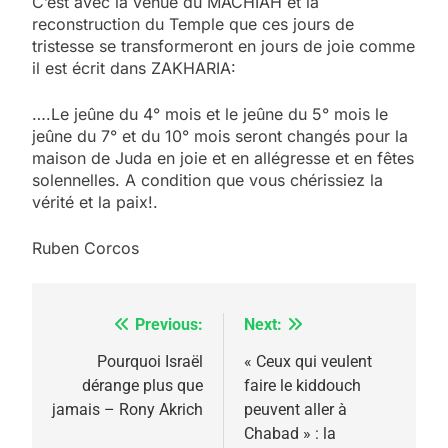
C’est avec la venue du MACHIAH et la
reconstruction du Temple que ces jours de
tristesse se transformeront en jours de joie comme
il est écrit dans ZAKHARIA:
….Le jeûne du 4° mois et le jeûne du 5° mois le
jeûne du 7° et du 10° mois seront changés pour la
maison de Juda en joie et en allégresse et en fêtes
solennelles. A condition que vous chérissiez la
vérité et la paix!.
Ruben Corcos
Previous:
Next:
Navigation
de
Pourquoi Israël
« Ceux qui veulent
dérange plus que
faire le kiddouch
l’article
jamais – Rony Akrich
peuvent aller à
5
Chabad » : la