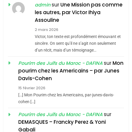
Jacques Hadida
sur
Une Mission pas comme
admin
les autres, par Victor Ihiya
JUDAISME
Assouline
8
2 mars 2026
Maroc : Les amandes de
Victor, ton texte est profondément émouvant et
Tafraout, le miel de Tadla
sincère. On sent qu’il ne s’agit non seulement
Azilal consacrés produits
d’un récit, mais d’un témoignage…
DAFINA
MAROC
du terroir
sur
Mon
Pourim des Juifs du Maroc - DAFINA
1
pourim chez les Americains – par Junes
Oeil ravageur – Vanessa
Davis-Cohen
De Loya Stauber
15 février 2026
5
CINEMA
ISRAÉL
2025, l’année la plus
[…] Mon Pourim chez les Americains, par-junes-davis-
cohen […]
meurtrière selon le rapport
2
«Tu dis génocide, je dis
d’ADL contre
sur
Pourim des Juifs du Maroc - DAFINA
FRANCE
ISRAÉL
guerre»: La nouvelle
l’antisémitisme
DEMASQUES – Francky Perez & Yoni
chanson de Boy George
6
Gabali
ISRAÉL
JUDAISME