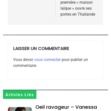
2025, l’année la plus
première « maison
meurtrière selon le
laïque » ouvre ses
portes en Thaïlande
rapport d’ADL contre
FRANCE
ISRAÉL
l’antisémitisme
6
FIÈRE, DIGNE ET RÉSILIENTE :
POURQUOI JE REVENDIQUE
MA JUDAÏTE par Thérèse
LAISSER UN COMMENTAIRE
ISRAÉL
JUDAISME
Zrihen-Dvir
Vous devez
vous connecter
pour publier un
7
commentaire.
CE QUI NOUS MANQUE –
Jacques Hadida
JUDAISME
8
Articles Liés
Maroc : Les amandes de
Oeil ravageur – Vanessa
Tafraout, le miel de Tadla