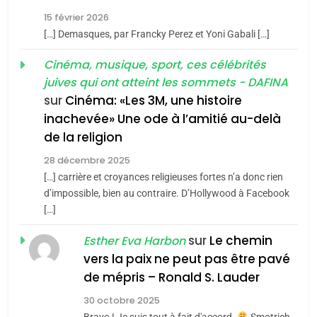
FIÈRE, DIGNE ET RÉSILIENTE :
15 février 2026
POURQUOI JE REVENDIQUE
3
[…] Demasques, par Francky Perez et Yoni Gabali […]
MA JUDAÏTE par Thérèse
Tout sur la Nostalgie
ISRAÉL
JUDAISME
Cinéma, musique, sport, ces célébrités
Zrihen-Dvir
SOUVENIRS
juives qui ont atteint les sommets - DAFINA
7
CE QUI NOUS MANQUE –
sur
Cinéma: «Les 3M, une histoire
inachevée» Une ode à l’amitié au-delà
Jacques Hadida
4
Accords d’Isaac:
de la religion
JUDAISME
l’alliance pourrait
28 décembre 2025
s’étendre à 13 pays
[…] carrière et croyances religieuses fortes n’a donc rien
8
ISRAÉL
JUDAISME
Maroc : Les amandes de
d’impossible, bien au contraire. D’Hollywood à Facebook
d’Amérique latine
[…]
Tafraout, le miel de Tadla
5
2025, l’année la plus
Azilal consacrés produits
sur
Le chemin
DAFINA
MAROC
Esther Eva Harbon
meurtrière selon le
du terroir
vers la paix ne peut pas être pavé
rapport d’ADL contre
1
de mépris – Ronald S. Lauder
FRANCE
ISRAÉL
Oeil ravageur – Vanessa De
l’antisémitisme
30 octobre 2025
Loya Stauber
6