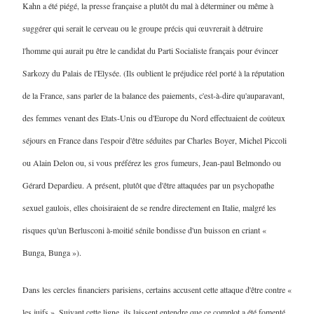
Kahn a été piégé, la presse française a plutôt du mal à déterminer ou même à
suggérer qui serait le cerveau ou le groupe précis qui œuvrerait à détruire
l'homme qui aurait pu être le candidat du Parti Socialiste français pour évincer
Sarkozy du Palais de l'Elysée. (Ils oublient le préjudice réel porté à la réputation
de la France, sans parler de la balance des paiements, c'est-à-dire qu'auparavant,
des femmes venant des Etats-Unis ou d'Europe du Nord effectuaient de coûteux
séjours en France dans l'espoir d'être séduites par Charles Boyer, Michel Piccoli
ou Alain Delon ou, si vous préférez les gros fumeurs, Jean-paul Belmondo ou
Gérard Depardieu. A présent, plutôt que d'être attaquées par un psychopathe
sexuel gaulois, elles choisiraient de se rendre directement en Italie, malgré les
risques qu'un Berlusconi à-moitié sénile bondisse d'un buisson en criant «
Bunga, Bunga »).
Dans les cercles financiers parisiens, certains accusent cette attaque d'être contre «
les juifs ». Suivant cette ligne, ils laissent entendre que ce complot a été fomenté