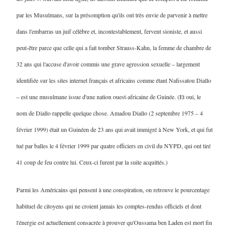
par les Musulmans, sur la présomption qu'ils ont très envie de parvenir à mettre
dans l'embarras un juif célèbre et, incontestablement, fervent sioniste, et aussi
peut-être parce que celle qui a fait tomber Strauss-Kahn, la femme de chambre de
32 ans qui l'accuse d'avoir commis une grave agression sexuelle – largement
identifiée sur les sites internet français et africains comme étant Nafissatou Diallo
– est une musulmane issue d'une nation ouest-africaine de Guinée. (Et oui, le
nom de Diallo rappelle quelque chose. Amadou Diallo (2 septembre 1975 – 4
février 1999) était un Guinéen de 23 ans qui avait immigré à New York, et qui fut
tué par balles le 4 février 1999 par quatre officiers en civil du NYPD, qui ont tiré
41 coup de feu contre lui. Ceux-ci furent par la suite acquittés.)
Parmi les Américains qui pensent à une conspiration, on retrouve le pourcentage
habituel de citoyens qui ne croient jamais les comptes-rendus officiels et dont
l'énergie est actuellement consacrée à prouver qu'Oussama ben Laden est mort fin