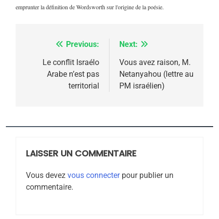
emprunter la définition de Wordsworth sur l'origine de la poésie.
Previous:
Next:
Navigation
de
Le conflit Israélo
Vous avez raison, M.
Arabe n’est pas
Netanyahou (lettre au
l’article
territorial
PM israélien)
5
2025, l’année la plus
meurtrière selon le
rapport d’ADL contre
LAISSER UN COMMENTAIRE
FRANCE
ISRAÉL
l’antisémitisme
Vous devez
vous connecter
pour publier un
6
commentaire.
FIÈRE, DIGNE ET RÉSILIENTE :
POURQUOI JE REVENDIQUE
MA JUDAÏTE par Thérèse