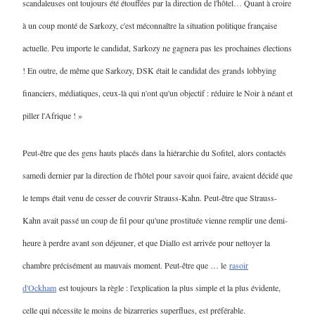
scandaleuses ont toujours été étouffées par la direction de l'hôtel… Quant à croire
à un coup monté de Sarkozy, c'est méconnaître la situation politique française
actuelle. Peu importe le candidat, Sarkozy ne gagnera pas les prochaines élections
! En outre, de même que Sarkozy, DSK était le candidat des grands lobbying
financiers, médiatiques, ceux-là qui n'ont qu'un objectif : réduire le Noir à néant et
piller l'Afrique ! »
Peut-être que des gens hauts placés dans la hiérarchie du Sofitel, alors contactés
samedi dernier par la direction de l'hôtel pour savoir quoi faire, avaient décidé que
le temps était venu de cesser de couvrir Strauss-Kahn. Peut-être que Strauss-
Kahn avait passé un coup de fil pour qu'une prostituée vienne remplir une demi-
heure à perdre avant son déjeuner, et que Diallo est arrivée pour nettoyer la
chambre précisément au mauvais moment. Peut-être que … le
rasoir
d'Ockham
est toujours la règle : l'explication la plus simple et la plus évidente,
celle qui nécessite le moins de bizarreries superflues, est préférable.