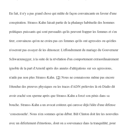
En fait, il n'y a pas grand chose qui milite de façon convaincante en faveur d'une
conspiration. Strauss-Kahn faisait partie de la phalange habituelle des hommes
politiques puissants qui sont persuadés qu'ils peuvent frapper les femmes et s'en
tirer, convaincus qu'on ne croira pas ces femmes qu'ils ont agressées ou qu'elles
n'oseront pas essayer de les dénoncer. L'effondrement du mariage du Gouverneur
Schwarzenegger, à la suite de la révélation d'un comportement extraordinairement
ignoble de la part d'Arnold après des années d'allégations sur ses agressions,
n'aide pas non plus Strauss-Kahn.
[2]
Nous ne connaissons même pas encore
l'étendue des preuves physiques ou les traces d'ADN prélevées là où Diallo dit
avoir craché son sperme après que Strauss-Kahn a forcé son pénis dans sa
bouche. Strauss-Kahn a un avocat coûteux qui caresse déjà l'idée d'une défense
‘consensuelle'. Nous n'en sommes qu'au début. Bill Clinton doit lire les nouvelles
avec un déferlement d'émotions, dont on a souvenance dans la tranquillité, pour