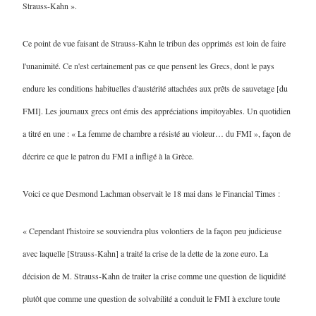
Strauss-Kahn ».
Ce point de vue faisant de Strauss-Kahn le tribun des opprimés est loin de faire
l'unanimité. Ce n'est certainement pas ce que pensent les Grecs, dont le pays
endure les conditions habituelles d'austérité attachées aux prêts de sauvetage [du
FMI]. Les journaux grecs ont émis des appréciations impitoyables. Un quotidien
a titré en une : « La femme de chambre a résisté au violeur… du FMI », façon de
décrire ce que le patron du FMI a infligé à la Grèce.
Voici ce que Desmond Lachman observait le 18 mai dans le Financial Times :
« Cependant l'histoire se souviendra plus volontiers de la façon peu judicieuse
avec laquelle [Strauss-Kahn] a traité la crise de la dette de la zone euro. La
décision de M. Strauss-Kahn de traiter la crise comme une question de liquidité
plutôt que comme une question de solvabilité a conduit le FMI à exclure toute