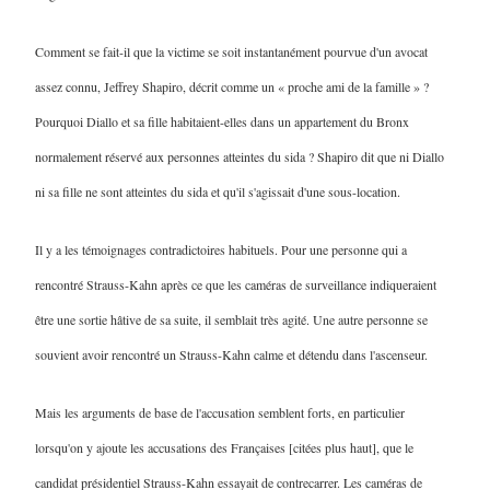
Comment se fait-il que la victime se soit instantanément pourvue d'un avocat
assez connu, Jeffrey Shapiro, décrit comme un « proche ami de la famille » ?
Pourquoi Diallo et sa fille habitaient-elles dans un appartement du Bronx
normalement réservé aux personnes atteintes du sida ? Shapiro dit que ni Diallo
ni sa fille ne sont atteintes du sida et qu'il s'agissait d'une sous-location.
Il y a les témoignages contradictoires habituels. Pour une personne qui a
rencontré Strauss-Kahn après ce que les caméras de surveillance indiqueraient
être une sortie hâtive de sa suite, il semblait très agité. Une autre personne se
souvient avoir rencontré un Strauss-Kahn calme et détendu dans l'ascenseur.
Mais les arguments de base de l'accusation semblent forts, en particulier
lorsqu'on y ajoute les accusations des Françaises [citées plus haut], que le
candidat présidentiel Strauss-Kahn essayait de contrecarrer. Les caméras de