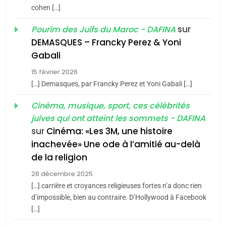
du terroir
cohen […]
1
Oeil ravageur – Vanessa
sur
Pourim des Juifs du Maroc - DAFINA
De Loya Stauber
DEMASQUES – Francky Perez & Yoni
5
Gabali
CINEMA
ISRAÉL
2025, l’année la plus
15 février 2026
meurtrière selon le rapport
2
[…] Demasques, par Francky Perez et Yoni Gabali […]
«Tu dis génocide, je dis
d’ADL contre
FRANCE
ISRAÉL
guerre»: La nouvelle
Cinéma, musique, sport, ces célébrités
l’antisémitisme
juives qui ont atteint les sommets - DAFINA
chanson de Boy George
6
ISRAÉL
JUDAISME
FIÈRE, DIGNE ET RÉSILIENTE :
sur
Cinéma: «Les 3M, une histoire
inachevée» Une ode à l’amitié au-delà
POURQUOI JE REVENDIQUE
3
de la religion
MA JUDAÏTE par Thérèse
Tout sur la Nostalgie
ISRAÉL
JUDAISME
Zrihen-Dvir
28 décembre 2025
SOUVENIRS
[…] carrière et croyances religieuses fortes n’a donc rien
7
CE QUI NOUS MANQUE –
d’impossible, bien au contraire. D’Hollywood à Facebook
[…]
Jacques Hadida
4
Accords d’Isaac: