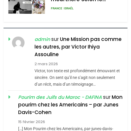
admin
0
rapport d’ADL contre
FRANCE
ISRAÉL
l’antisémitisme
6
FIÈRE, DIGNE ET RÉSILIENTE :
POURQUOI JE REVENDIQUE
sur
Une Mission pas comme
admin
MA JUDAÏTE par Thérèse
les autres, par Victor Ihiya
ISRAÉL
JUDAISME
Assouline
Zrihen-Dvir
7
2 mars 2026
CE QUI NOUS MANQUE –
Victor, ton texte est profondément émouvant et
Jacques Hadida
sincère. On sent qu’il ne s’agit non seulement
d’un récit, mais d’un témoignage…
JUDAISME
sur
Mon
Pourim des Juifs du Maroc - DAFINA
8
pourim chez les Americains – par Junes
Maroc : Les amandes de
Davis-Cohen
Tafraout, le miel de Tadla
15 février 2026
Azilal consacrés produits
DAFINA
MAROC
[…] Mon Pourim chez les Americains, par-junes-davis-