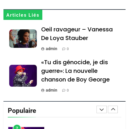
ISRAÉL
JUDAISME
Zrihen-Dvir
7
Articles Liés
CE QUI NOUS MANQUE –
Oeil ravageur – Vanessa
Jacques Hadida
De Loya Stauber
JUDAISME
admin
0
8
Maroc : Les amandes de
«Tu dis génocide, je dis
Tafraout, le miel de Tadla
guerre»: La nouvelle
Azilal consacrés produits
DAFINA
MAROC
chanson de Boy George
du terroir
1
admin
0
Oeil ravageur – Vanessa
Tout sur la Nostalgie
De Loya Stauber
Populaire
admin
CINEMA
ISRAÉL
0
2