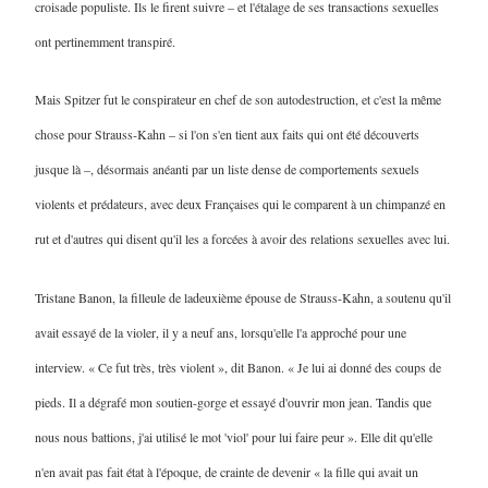
croisade populiste. Ils le firent suivre – et l'étalage de ses transactions sexuelles
ont pertinemment transpiré.
Mais Spitzer fut le conspirateur en chef de son autodestruction, et c'est la même
chose pour Strauss-Kahn – si l'on s'en tient aux faits qui ont été découverts
jusque là –, désormais anéanti par un liste dense de comportements sexuels
violents et prédateurs, avec deux Françaises qui le comparent à un chimpanzé en
rut et d'autres qui disent qu'il les a forcées à avoir des relations sexuelles avec lui.
Tristane Banon, la filleule de ladeuxième épouse de Strauss-Kahn, a soutenu qu'il
avait essayé de la violer, il y a neuf ans, lorsqu'elle l'a approché pour une
interview. « Ce fut très, très violent », dit Banon. « Je lui ai donné des coups de
pieds. Il a dégrafé mon soutien-gorge et essayé d'ouvrir mon jean. Tandis que
nous nous battions, j'ai utilisé le mot 'viol' pour lui faire peur ». Elle dit qu'elle
n'en avait pas fait état à l'époque, de crainte de devenir « la fille qui avait un