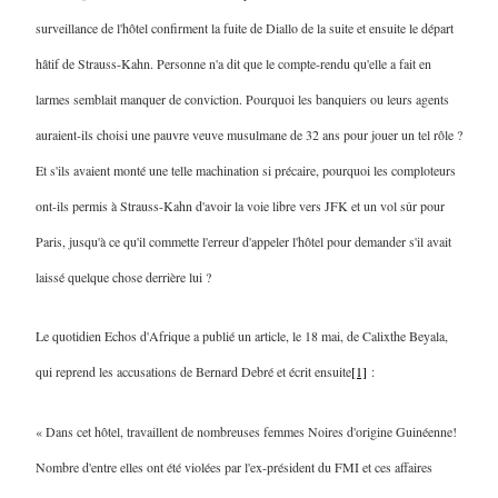
surveillance de l'hôtel confirment la fuite de Diallo de la suite et ensuite le départ
hâtif de Strauss-Kahn. Personne n'a dit que le compte-rendu qu'elle a fait en
larmes semblait manquer de conviction. Pourquoi les banquiers ou leurs agents
auraient-ils choisi une pauvre veuve musulmane de 32 ans pour jouer un tel rôle ?
Et s'ils avaient monté une telle machination si précaire, pourquoi les comploteurs
ont-ils permis à Strauss-Kahn d'avoir la voie libre vers JFK et un vol sûr pour
Paris, jusqu'à ce qu'il commette l'erreur d'appeler l'hôtel pour demander s'il avait
laissé quelque chose derrière lui ?
Le quotidien Echos d'Afrique a publié un article, le 18 mai, de Calixthe Beyala,
qui reprend les accusations de Bernard Debré et écrit ensuite
[1]
:
« Dans cet hôtel, travaillent de nombreuses femmes Noires d'origine Guinéenne!
Nombre d'entre elles ont été violées par l'ex-président du FMI et ces affaires