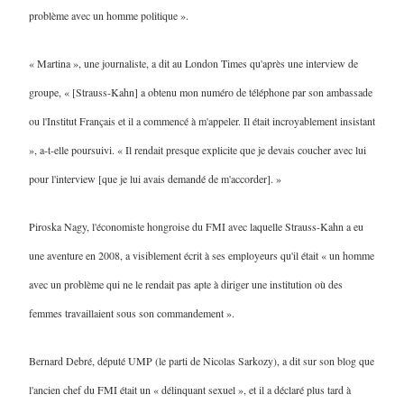
problème avec un homme politique ».
« Martina », une journaliste, a dit au London Times qu'après une interview de
groupe, « [Strauss-Kahn] a obtenu mon numéro de téléphone par son ambassade
ou l'Institut Français et il a commencé à m'appeler. Il était incroyablement insistant
», a-t-elle poursuivi. « Il rendait presque explicite que je devais coucher avec lui
pour l'interview [que je lui avais demandé de m'accorder]. »
Piroska Nagy, l'économiste hongroise du FMI avec laquelle Strauss-Kahn a eu
une aventure en 2008, a visiblement écrit à ses employeurs qu'il était « un homme
avec un problème qui ne le rendait pas apte à diriger une institution où des
femmes travaillaient sous son commandement ».
Bernard Debré, député UMP (le parti de Nicolas Sarkozy), a dit sur son blog que
l'ancien chef du FMI était un « délinquant sexuel », et il a déclaré plus tard à