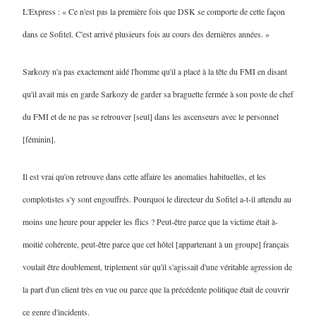
L'Express : « Ce n'est pas la première fois que DSK se comporte de cette façon
dans ce Sofitel. C'est arrivé plusieurs fois au cours des dernières années. »
Sarkozy n'a pas exactement aidé l'homme qu'il a placé à la tête du FMI en disant
qu'il avait mis en garde Sarkozy de garder sa braguette fermée à son poste de chef
du FMI et de ne pas se retrouver [seul] dans les ascenseurs avec le personnel
[féminin].
Il est vrai qu'on retrouve dans cette affaire les anomalies habituelles, et les
complotistes s'y sont engouffrés. Pourquoi le directeur du Sofitel a-t-il attendu au
moins une heure pour appeler les flics ? Peut-être parce que la victime était à-
moitié cohérente, peut-être parce que cet hôtel [appartenant à un groupe] français
voulait être doublement, triplement sûr qu'il s'agissait d'une véritable agression de
la part d'un client très en vue ou parce que la précédente politique était de couvrir
ce genre d'incidents.