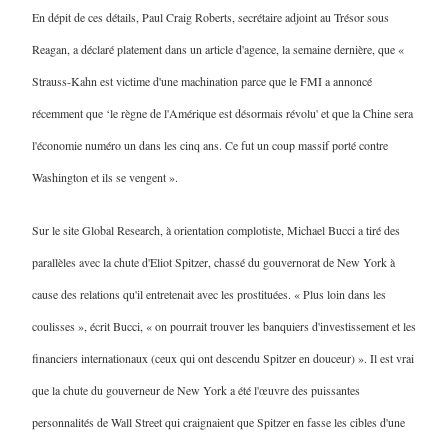
En dépit de ces détails, Paul Craig Roberts, secrétaire adjoint au Trésor sous
Reagan, a déclaré platement dans un article d'agence, la semaine dernière, que «
Strauss-Kahn est victime d'une machination parce que le FMI a annoncé
récemment que ‘le règne de l'Amérique est désormais révolu' et que la Chine sera
l'économie numéro un dans les cinq ans. Ce fut un coup massif porté contre
Washington et ils se vengent ».
Sur le site Global Research, à orientation complotiste, Michael Bucci a tiré des
parallèles avec la chute d'Eliot Spitzer, chassé du gouvernorat de New York à
cause des relations qu'il entretenait avec les prostituées. « Plus loin dans les
coulisses », écrit Bucci, « on pourrait trouver les banquiers d'investissement et les
financiers internationaux (ceux qui ont descendu Spitzer en douceur) ». Il est vrai
que la chute du gouverneur de New York a été l'œuvre des puissantes
personnalités de Wall Street qui craignaient que Spitzer en fasse les cibles d'une