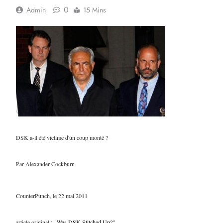
0
Admin
15 Mins
DSK a-il été victime d'un coup monté ?
Par Alexander Cockburn
CounterPunch, le 22 mai 2011
article original :
"Was DSK Stitched Up?"