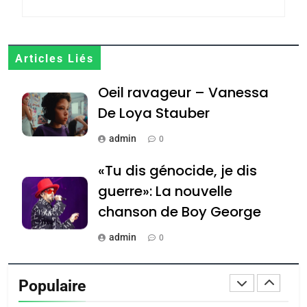
Jacques Hadida
JUDAISME
8
Articles Liés
Maroc : Les amandes de
Oeil ravageur – Vanessa
Tafraout, le miel de Tadla
Azilal consacrés produits
De Loya Stauber
DAFINA
MAROC
du terroir
admin
0
1
Oeil ravageur – Vanessa
«Tu dis génocide, je dis
De Loya Stauber
guerre»: La nouvelle
CINEMA
ISRAÉL
chanson de Boy George
2
admin
0
«Tu dis génocide, je dis
Tout sur la Nostalgie
guerre»: La nouvelle
Populaire
chanson de Boy George
admin
ISRAÉL
JUDAISME
0