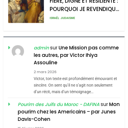
FIÈRE, DIGNE ET RÉSILIENTE :
POURQUOI JE REVENDIQUE
admin
0
MA JUDAÏTE par Thérèse
ISRAÉL
JUDAISME
Zrihen-Dvir
7
CE QUI NOUS MANQUE –
Jacques Hadida
sur
Une Mission pas comme
admin
les autres, par Victor Ihiya
JUDAISME
Assouline
8
2 mars 2026
Maroc : Les amandes de
Victor, ton texte est profondément émouvant et
Tafraout, le miel de Tadla
sincère. On sent qu’il ne s’agit non seulement
Azilal consacrés produits
d’un récit, mais d’un témoignage…
DAFINA
MAROC
du terroir
sur
Mon
Pourim des Juifs du Maroc - DAFINA
1
pourim chez les Americains – par Junes
Oeil ravageur – Vanessa
Davis-Cohen
De Loya Stauber