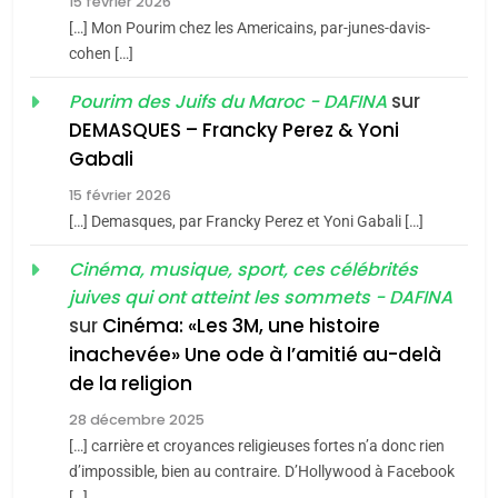
15 février 2026
5
CINEMA
ISRAÉL
2025, l’année la plus
[…] Mon Pourim chez les Americains, par-junes-davis-
cohen […]
meurtrière selon le rapport
2
«Tu dis génocide, je dis
d’ADL contre
sur
Pourim des Juifs du Maroc - DAFINA
FRANCE
ISRAÉL
guerre»: La nouvelle
l’antisémitisme
DEMASQUES – Francky Perez & Yoni
chanson de Boy George
6
Gabali
ISRAÉL
JUDAISME
FIÈRE, DIGNE ET RÉSILIENTE :
15 février 2026
POURQUOI JE REVENDIQUE
3
[…] Demasques, par Francky Perez et Yoni Gabali […]
MA JUDAÏTE par Thérèse
Tout sur la Nostalgie
ISRAÉL
JUDAISME
Cinéma, musique, sport, ces célébrités
Zrihen-Dvir
SOUVENIRS
juives qui ont atteint les sommets - DAFINA
7
CE QUI NOUS MANQUE –
sur
Cinéma: «Les 3M, une histoire
inachevée» Une ode à l’amitié au-delà
Jacques Hadida
4
Accords d’Isaac:
de la religion
JUDAISME
l’alliance pourrait
28 décembre 2025
s’étendre à 13 pays
[…] carrière et croyances religieuses fortes n’a donc rien
8
ISRAÉL
JUDAISME
Maroc : Les amandes de
d’impossible, bien au contraire. D’Hollywood à Facebook
d’Amérique latine
[…]