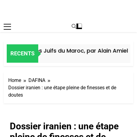
Histoire des Juifs du Maroc, par Alain Amiel
RECENTS
5 Jours Ago
Home
DAFINA
Dossier iranien : une étape pleine de finesses et de
doutes
Dossier iranien : une étape
pleine de finesses et de