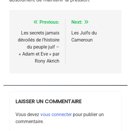
Previous:
Next:
Navigation
de
Les secrets jamais
Les Juifs du
5
dévoilés de l’histoire
Cameroun
l’article
2025, l’année la plus
du peuple juif –
meurtrière selon le
« Adam et Eve » par
Rony Akrich
rapport d’ADL contre
FRANCE
ISRAÉL
l’antisémitisme
6
FIÈRE, DIGNE ET RÉSILIENTE :
POURQUOI JE REVENDIQUE
MA JUDAÏTE par Thérèse
LAISSER UN COMMENTAIRE
ISRAÉL
JUDAISME
Zrihen-Dvir
Vous devez
vous connecter
pour publier un
7
commentaire.
CE QUI NOUS MANQUE –