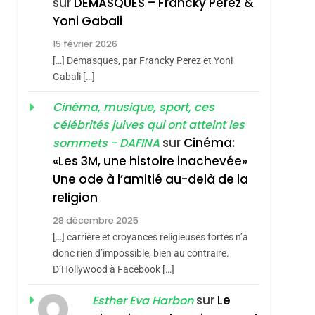
sur
DEMASQUES – Francky Perez &
Nouvelle Chanson De
ISRAÉL
JUDAISME
Yoni Gabali
Boy George
3
15 février 2026
Tout Sur La Nostalgie
[…] Demasques, par Francky Perez et Yoni
SOUVENIRS
Gabali […]
4
Cinéma, musique, sport, ces
Accords D’Isaac:
célébrités juives qui ont atteint les
L’alliance Pourrait
sur
Cinéma:
sommets - DAFINA
S’étendre À 13 Pays
ISRAÉL
JUDAISME
«Les 3M, une histoire inachevée»
D’Amérique Latine
Une ode à l’amitié au-delà de la
5
2025, L’année La Plus
religion
Meurtrière Selon Le
28 décembre 2025
Rapport D’ADL
FRANCE
ISRAÉL
[…] carrière et croyances religieuses fortes n’a
Contre
donc rien d’impossible, bien au contraire.
6
FIÈRE, DIGNE ET
D’Hollywood à Facebook […]
L’antisémitisme
RÉSILIENTE :
sur
Le
Esther Eva Harbon
POURQUOI JE