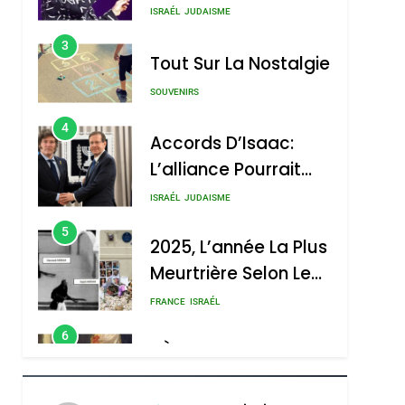
Nouvelle Chanson De
ISRAÉL
JUDAISME
Boy George
3
Tout Sur La Nostalgie
SOUVENIRS
4
Accords D’Isaac:
L’alliance Pourrait
S’étendre À 13 Pays
ISRAÉL
JUDAISME
D’Amérique Latine
5
2025, L’année La Plus
Meurtrière Selon Le
Rapport D’ADL
FRANCE
ISRAÉL
Contre
6
FIÈRE, DIGNE ET
L’antisémitisme
RÉSILIENTE :
POURQUOI JE