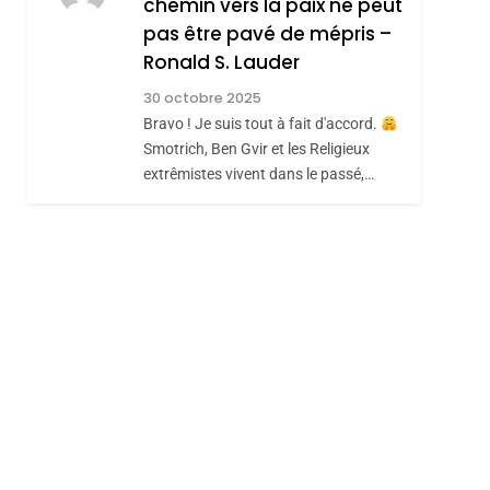
chemin vers la paix ne peut
ISRAÉL
JUDAISME
REVENDIQUE MA
pas être pavé de mépris –
7
CE QUI NOUS
JUDAÏTE Par Thérèse
Ronald S. Lauder
MANQUE – Jacques
Zrihen-Dvir
30 octobre 2025
Hadida
Bravo ! Je suis tout à fait d'accord.
JUDAISME
Smotrich, Ben Gvir et les Religieux
8
extrêmistes vivent dans le passé,…
Maroc : Les Amandes
De Tafraout, Le Miel
De Tadla Azilal
DAFINA
MAROC
Consacrés Produits
Du Terroir