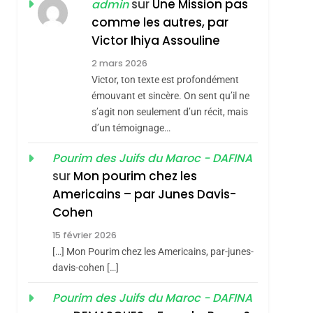
ISRAÉL
JUDAISME
sur
Une Mission pas
admin
REVENDIQUE MA
comme les autres, par
7
CE QUI NOUS
JUDAÏTE Par Thérèse
Victor Ihiya Assouline
MANQUE – Jacques
Zrihen-Dvir
2 mars 2026
Hadida
Victor, ton texte est profondément
JUDAISME
émouvant et sincère. On sent qu’il ne
8
s’agit non seulement d’un récit, mais
Maroc : Les Amandes
d’un témoignage…
De Tafraout, Le Miel
De Tadla Azilal
Pourim des Juifs du Maroc - DAFINA
DAFINA
MAROC
sur
Mon pourim chez les
Consacrés Produits
1
Americains – par Junes Davis-
Oeil Ravageur –
Du Terroir
Cohen
Vanessa De Loya
15 février 2026
Stauber
CINEMA
ISRAÉL
[…] Mon Pourim chez les Americains, par-junes-
2
davis-cohen […]
«Tu Dis Génocide, Je
Pourim des Juifs du Maroc - DAFINA
Dis Guerre»: La