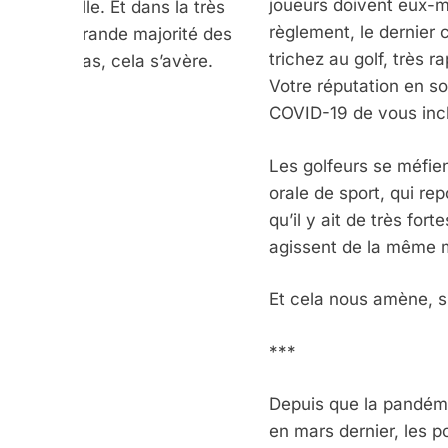
joueurs doivent eux-m
elle. Et dans la très
règlement, le dernier 
grande majorité des
trichez au golf, très 
cas, cela s’avère.
Votre réputation en so
COVID-19 de vous incl
Les golfeurs se méfien
orale de sport, qui re
qu’il y ait de très for
agissent de la même m
Et cela nous amène, si
***
Depuis que la pandémi
en mars dernier, les p