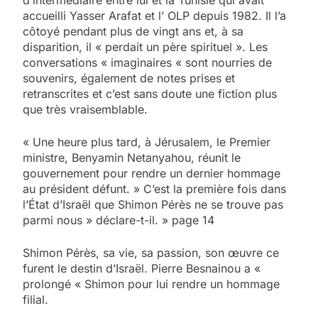
d’intermédiaire entre lui et la Tunisie qui avait
accueilli Yasser Arafat et l’ OLP depuis 1982. Il l’a
côtoyé pendant plus de vingt ans et, à sa
disparition, il « perdait un père spirituel ». Les
conversations « imaginaires « sont nourries de
souvenirs, également de notes prises et
retranscrites et c’est sans doute une fiction plus
que très vraisemblable.
« Une heure plus tard, à Jérusalem, le Premier
ministre, Benyamin Netanyahou, réunit le
gouvernement pour rendre un dernier hommage
au président défunt. » C’est la première fois dans
l’État d’Israël que Shimon Pérès ne se trouve pas
parmi nous » déclare-t-il. » page 14
Shimon Pérès, sa vie, sa passion, son œuvre ce
5
furent le destin d’Israël. Pierre Besnainou a «
2025, l’année la plus
prolongé « Shimon pour lui rendre un hommage
meurtrière selon le
filial.