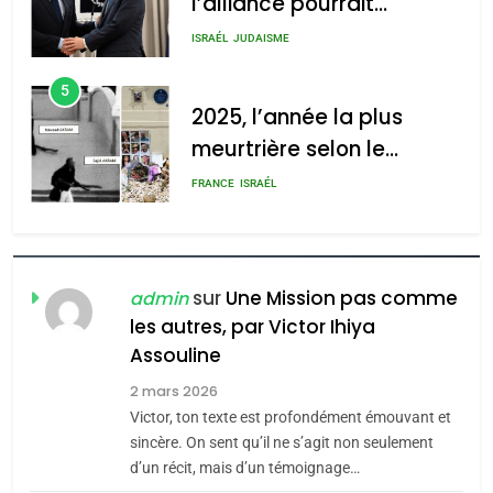
l’alliance pourrait
s’étendre à 13 pays
ISRAÉL
JUDAISME
d’Amérique latine
5
2025, l’année la plus
meurtrière selon le
rapport d’ADL contre
FRANCE
ISRAÉL
l’antisémitisme
6
FIÈRE, DIGNE ET RÉSILIENTE :
POURQUOI JE REVENDIQUE
sur
Une Mission pas comme
admin
MA JUDAÏTE par Thérèse
les autres, par Victor Ihiya
ISRAÉL
JUDAISME
Assouline
Zrihen-Dvir
7
2 mars 2026
CE QUI NOUS MANQUE –
Victor, ton texte est profondément émouvant et
Jacques Hadida
sincère. On sent qu’il ne s’agit non seulement
d’un récit, mais d’un témoignage…
JUDAISME