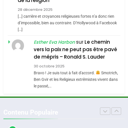
de la religion
MA JUDAÏTE par Thérèse
Tout sur la Nostalgie
ISRAÉL
JUDAISME
Zrihen-Dvir
28 décembre 2025
SOUVENIRS
[…] carrière et croyances religieuses fortes n’a donc rien
7
CE QUI NOUS MANQUE –
d’impossible, bien au contraire. D’Hollywood à Facebook
[…]
Jacques Hadida
4
Accords d’Isaac:
sur
Le chemin
JUDAISME
Esther Eva Harbon
l’alliance pourrait
vers la paix ne peut pas être pavé
s’étendre à 13 pays
8
de mépris – Ronald S. Lauder
ISRAÉL
JUDAISME
Maroc : Les amandes de
d’Amérique latine
30 octobre 2025
Tafraout, le miel de Tadla
5
Bravo ! Je suis tout à fait d'accord.
Smotrich,
2025, l’année la plus
Azilal consacrés produits
DAFINA
MAROC
Ben Gvir et les Religieux extrêmistes vivent dans
meurtrière selon le
du terroir
le passé,…
rapport d’ADL contre
1
FRANCE
ISRAÉL
Oeil ravageur – Vanessa De
l’antisémitisme
Loya Stauber
6
Contenu Populaire
FIÈRE, DIGNE ET RÉSILIENTE :
CINEMA
ISRAÉL
POURQUOI JE REVENDIQUE