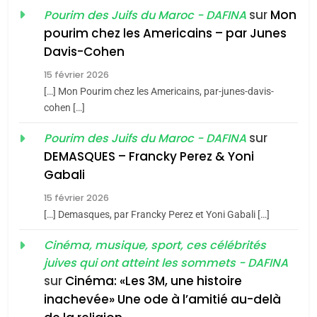
sur
Mon
Pourim des Juifs du Maroc - DAFINA
8
pourim chez les Americains – par Junes
Maroc : Les amandes de
Davis-Cohen
Tafraout, le miel de Tadla
15 février 2026
Azilal consacrés produits
DAFINA
MAROC
[…] Mon Pourim chez les Americains, par-junes-davis-
du terroir
cohen […]
1
Oeil ravageur – Vanessa
sur
Pourim des Juifs du Maroc - DAFINA
De Loya Stauber
DEMASQUES – Francky Perez & Yoni
5
Gabali
CINEMA
ISRAÉL
2025, l’année la plus
15 février 2026
meurtrière selon le rapport
2
[…] Demasques, par Francky Perez et Yoni Gabali […]
«Tu dis génocide, je dis
d’ADL contre
FRANCE
ISRAÉL
guerre»: La nouvelle
Cinéma, musique, sport, ces célébrités
l’antisémitisme
juives qui ont atteint les sommets - DAFINA
chanson de Boy George
6
ISRAÉL
JUDAISME
FIÈRE, DIGNE ET RÉSILIENTE :
sur
Cinéma: «Les 3M, une histoire
inachevée» Une ode à l’amitié au-delà
POURQUOI JE REVENDIQUE
3