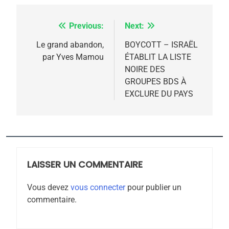
rapport d’ADL contre
FRANCE
ISRAÉL
l’antisémitisme
Previous:
Next:
Navigation
6
FIÈRE, DIGNE ET RÉSILIENTE :
de
Le grand abandon,
BOYCOTT – ISRAËL
POURQUOI JE REVENDIQUE
par Yves Mamou
ÉTABLIT LA LISTE
l’article
MA JUDAÏTE par Thérèse
NOIRE DES
ISRAÉL
JUDAISME
GROUPES BDS À
Zrihen-Dvir
EXCLURE DU PAYS
7
CE QUI NOUS MANQUE –
Jacques Hadida
JUDAISME
LAISSER UN COMMENTAIRE
8
Maroc : Les amandes de
Vous devez
vous connecter
pour publier un
Tafraout, le miel de Tadla
commentaire.
Azilal consacrés produits
DAFINA
MAROC
du terroir