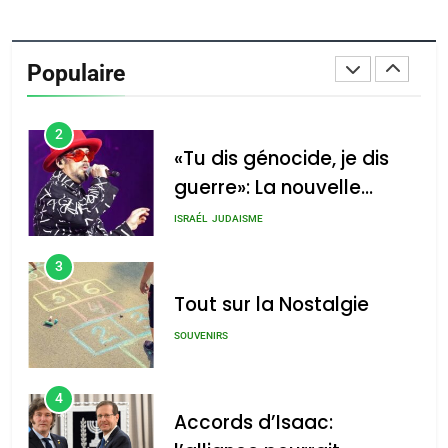
1
Oeil ravageur – Vanessa
De Loya Stauber
Populaire
CINEMA
ISRAÉL
2
«Tu dis génocide, je dis
guerre»: La nouvelle
chanson de Boy George
ISRAÉL
JUDAISME
3
Tout sur la Nostalgie
SOUVENIRS
4
Accords d’Isaac: