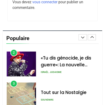
Vous devez
vous connecter
pour publier un
Tafraout, le miel de Tadla
commentaire.
Azilal consacrés produits
DAFINA
MAROC
du terroir
1
Oeil ravageur – Vanessa
De Loya Stauber
Populaire
CINEMA
ISRAÉL
2
«Tu dis génocide, je dis
guerre»: La nouvelle
chanson de Boy George
ISRAÉL
JUDAISME
3
Tout sur la Nostalgie
SOUVENIRS