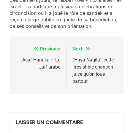
5
Israël. Il a participé à plusieurs célébrations de
2025, l’année la plus
circoncision où il a joué le rôle de sandek et a
meurtrière selon le
reçu un large public en quête de sa bénédiction,
de ses conseils et de son orientation.
rapport d’ADL contre
FRANCE
ISRAÉL
l’antisémitisme
6
FIÈRE, DIGNE ET RÉSILIENTE :
Previous:
Next:
Navigation
POURQUOI JE REVENDIQUE
de
Asaf Hanuka – Le
“Hava Nagila”, cette
MA JUDAÏTE par Thérèse
Juif arabe
irrésistible chanson
ISRAÉL
JUDAISME
l’article
juive qu’on joue
Zrihen-Dvir
partout
7
CE QUI NOUS MANQUE –
Jacques Hadida
JUDAISME
LAISSER UN COMMENTAIRE
8
Maroc : Les amandes de