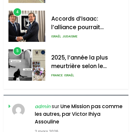
4
Accords d’Isaac:
l’alliance pourrait
s’étendre à 13 pays
ISRAÉL
JUDAISME
d’Amérique latine
5
2025, l’année la plus
meurtrière selon le
rapport d’ADL contre
FRANCE
ISRAÉL
l’antisémitisme
6
FIÈRE, DIGNE ET RÉSILIENTE :
POURQUOI JE REVENDIQUE
sur
Une Mission pas comme
admin
MA JUDAÏTE par Thérèse
les autres, par Victor Ihiya
ISRAÉL
JUDAISME
Assouline
Zrihen-Dvir
7
2 mars 2026