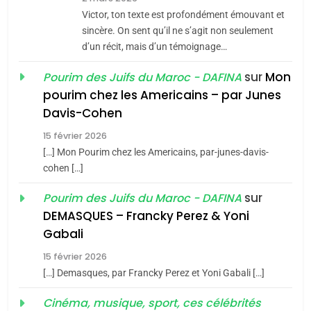
CE QUI NOUS MANQUE –
Victor, ton texte est profondément émouvant et
Jacques Hadida
sincère. On sent qu’il ne s’agit non seulement
d’un récit, mais d’un témoignage…
JUDAISME
sur
Mon
Pourim des Juifs du Maroc - DAFINA
8
pourim chez les Americains – par Junes
Maroc : Les amandes de
Davis-Cohen
Tafraout, le miel de Tadla
15 février 2026
Azilal consacrés produits
DAFINA
MAROC
[…] Mon Pourim chez les Americains, par-junes-davis-
du terroir
cohen […]
1
Oeil ravageur – Vanessa
sur
Pourim des Juifs du Maroc - DAFINA
De Loya Stauber
DEMASQUES – Francky Perez & Yoni
5
Gabali
CINEMA
ISRAÉL
2025, l’année la plus
15 février 2026
meurtrière selon le rapport
2
[…] Demasques, par Francky Perez et Yoni Gabali […]
«Tu dis génocide, je dis
d’ADL contre
FRANCE
ISRAÉL
guerre»: La nouvelle
Cinéma, musique, sport, ces célébrités
l’antisémitisme