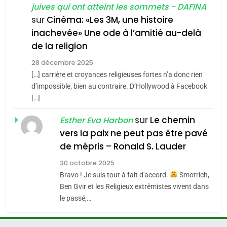
juives qui ont atteint les sommets - DAFINA
chanson de Boy George
6
ISRAÉL
JUDAISME
FIÈRE, DIGNE ET RÉSILIENTE :
sur
Cinéma: «Les 3M, une histoire
inachevée» Une ode à l’amitié au-delà
POURQUOI JE REVENDIQUE
3
de la religion
MA JUDAÏTE par Thérèse
Tout sur la Nostalgie
ISRAÉL
JUDAISME
Zrihen-Dvir
28 décembre 2025
SOUVENIRS
[…] carrière et croyances religieuses fortes n’a donc rien
7
CE QUI NOUS MANQUE –
d’impossible, bien au contraire. D’Hollywood à Facebook
[…]
Jacques Hadida
4
Accords d’Isaac:
sur
Le chemin
JUDAISME
Esther Eva Harbon
l’alliance pourrait
vers la paix ne peut pas être pavé
s’étendre à 13 pays
8
de mépris – Ronald S. Lauder
ISRAÉL
JUDAISME
Maroc : Les amandes de
d’Amérique latine
30 octobre 2025
Tafraout, le miel de Tadla
5
Bravo ! Je suis tout à fait d'accord.
Smotrich,
2025, l’année la plus
Azilal consacrés produits
DAFINA
MAROC
Ben Gvir et les Religieux extrêmistes vivent dans
meurtrière selon le
du terroir
le passé,…
rapport d’ADL contre
1
FRANCE
ISRAÉL
Oeil ravageur – Vanessa De
l’antisémitisme