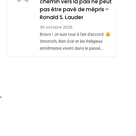
chemin vers la paix ne peut
JUDAISME
pas être pavé de mépris –
8
Maroc : Les Amandes
Ronald S. Lauder
De Tafraout, Le Miel
30 octobre 2025
De Tadla Azilal
Bravo ! Je suis tout à fait d'accord.
DAFINA
MAROC
Smotrich, Ben Gvir et les Religieux
Consacrés Produits
extrêmistes vivent dans le passé,…
Du Terroir
roduits Du