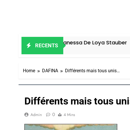
Ravageur – Vanessa De Loya Stauber
RECENTS
Ago
Home
DAFINA
Différents mais tous unis…
Différents mais tous un
0
Admin
4 Mins