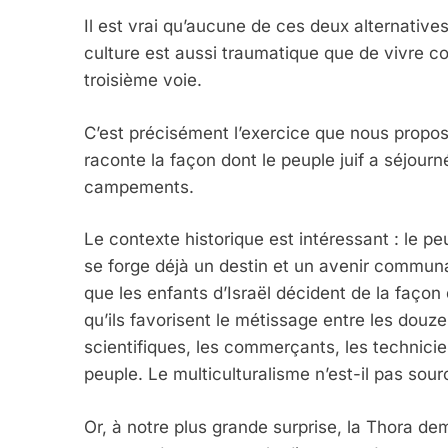
Il est vrai qu’aucune de ces deux alternative
culture est aussi traumatique que de vivre c
troisième voie.
C’est précisément l’exercice que nous propose
raconte la façon dont le peuple juif a séjour
campements.
5
Le contexte historique est intéressant : le peu
se forge déjà un destin et un avenir commun
que les enfants d’Israël décident de la façon
qu’ils favorisent le métissage entre les douze
2025, L’année La Plus
scientifiques, les commerçants, les techniciens
FRANCE
ISRAÉL
peuple. Le multiculturalisme n’est-il pas sou
Or, à notre plus grande surprise, la Thora d