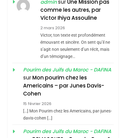
JUDAISME
sur
Une Mission pas
admin
comme les autres, par
8
Maroc : Les Amandes
Victor Ihiya Assouline
De Tafraout, Le Miel
2 mars 2026
De Tadla Azilal
Victor, ton texte est profondément
DAFINA
MAROC
Consacrés Produits
émouvant et sincère. On sent qu’il ne
1
s’agit non seulement d’un récit, mais
Oeil Ravageur –
Du Terroir
d’un témoignage…
Vanessa De Loya
Stauber
Pourim des Juifs du Maroc - DAFINA
CINEMA
ISRAÉL
sur
Mon pourim chez les
2
Americains – par Junes Davis-
«Tu Dis Génocide, Je
Cohen
Dis Guerre»: La
sémitisme
15 février 2026
Nouvelle Chanson De
ISRAÉL
JUDAISME
[…] Mon Pourim chez les Americains, par-junes-
Boy George
3
davis-cohen […]
Tout Sur La Nostalgie
Pourim des Juifs du Maroc - DAFINA
SOUVENIRS