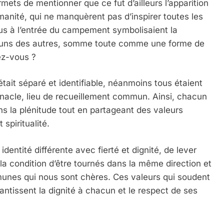
ets de mentionner que ce fut d’ailleurs l’apparition
manité, qui ne manquèrent pas d’inspirer toutes les
dus à l’entrée du campement symbolisaient la
t les uns des autres, somme toute comme une forme de
ez-vous ?
IENTE : POURQUOI JE REVENDIQUE MA JUDAÏTE Par T
tait séparé et identifiable, néanmoins tous étaient
ernacle, lieu de recueillement commun. Ainsi, chacun
ns la plénitude tout en partageant des valeurs
spiritualité.
identité différente avec fierté et dignité, de lever
a condition d’être tournés dans la même direction et
munes qui nous sont chères. Ces valeurs qui soudent
ntissent la dignité à chacun et le respect de ses
 – Jacques Hadida