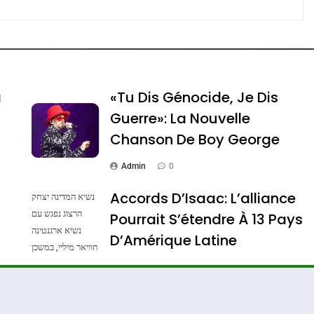
ssa De Loya Stauber
a
«Tu Dis Génocide, Je Dis
Guerre»: La Nouvelle
Chanson De Boy George
Admin
0
Accords D’Isaac: L’alliance
נשיא המדינה יצחק
הרצוג נפגש עם
Pourrait S’étendre À 13 Pays
נשיא ארגנטינה
Dis Guerre»: La Nouvelle Chanson De Boy George
D’Amérique Latine
חוויאר מיליי, במשכן
הנשיא בירושלים.
Admin
0
צילום: חיים צח /
לע"מ Photos By