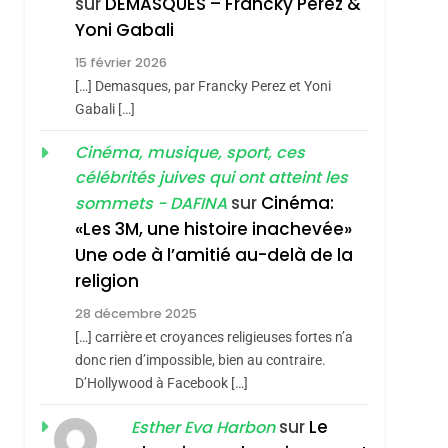
sur
DEMASQUES – Francky Perez &
4
Yoni Gabali
Accords D’Isaac:
15 février 2026
L’alliance Pourrait
[…] Demasques, par Francky Perez et Yoni
S’étendre À 13 Pays
ISRAÉL
JUDAISME
Gabali […]
D’Amérique Latine
hérèse Zrihen-
5
Cinéma, musique, sport, ces
2025, L’année La Plus
célébrités juives qui ont atteint les
Meurtrière Selon Le
sur
Cinéma:
sommets - DAFINA
Rapport D’ADL
FRANCE
ISRAÉL
«Les 3M, une histoire inachevée»
Contre
Une ode à l’amitié au-delà de la
6
FIÈRE, DIGNE ET
L’antisémitisme
religion
RÉSILIENTE :
28 décembre 2025
POURQUOI JE
ISRAÉL
JUDAISME
[…] carrière et croyances religieuses fortes n’a
REVENDIQUE MA
donc rien d’impossible, bien au contraire.
7
CE QUI NOUS
D’Hollywood à Facebook […]
JUDAÏTE Par Thérèse
MANQUE – Jacques
Zrihen-Dvir
sur
Le
Esther Eva Harbon
Hadida