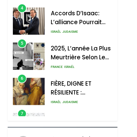
4
Accords D’Isaac:
L’alliance Pourrait
S’étendre À 13 Pays
ISRAÉL
JUDAISME
D’Amérique Latine
5
2025, L’année La Plus
Meurtrière Selon Le
Rapport D’ADL
FRANCE
ISRAÉL
Contre
6
FIÈRE, DIGNE ET
L’antisémitisme
RÉSILIENTE :
POURQUOI JE
ISRAÉL
JUDAISME
REVENDIQUE MA
7
CE QUI NOUS
JUDAÏTE Par Thérèse
MANQUE – Jacques
Zrihen-Dvir
Hadida