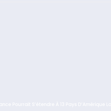
: Haim Zach /
GPO
rt
iance Pourrait S’étendre À 13 Pays D’Amérique La