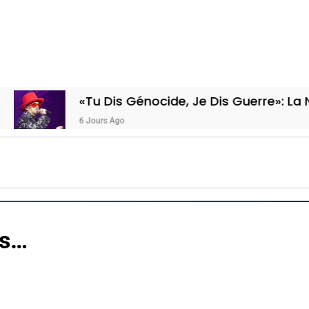
«Tu Dis Génocide, Je Dis Guerre»: La Nouvelle 
6 Jours Ago
is…