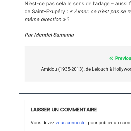
JUDAISME
N’est-ce pas cela le sens de l’adage – aussi 
de Saint-Exupéry :
« Aimer, ce n’est pas se r
même direction »
?
Par Mendel Samama
8
Previou
Navigation
Maroc : Les Amandes D
de
Amidou (1935-2013), de Lelouch à Hollywo
Terroir
l’article
DAFINA
MAROC
LAISSER UN COMMENTAIRE
1
Vous devez
vous connecter
pour publier un comm