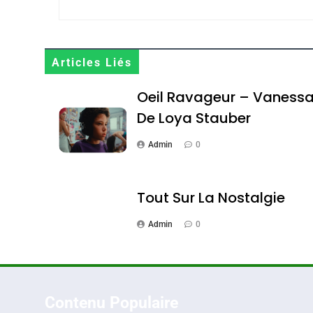
Oeil Ravageur – Vane
Articles Liés
CINEMA
ISRAÉL
Oeil Ravageur – Vaness
De Loya Stauber
Admin
0
2
Tout Sur La Nostalgie
Admin
0
«Tu Dis Génocide, Je 
ISRAÉL
JUDAISME
Contenu Populaire