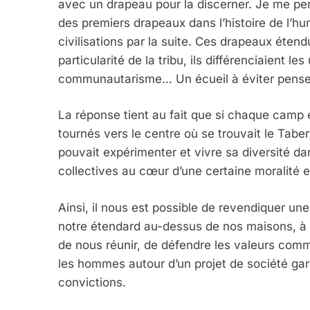
avec un drapeau pour la discerner. Je me perm
des premiers drapeaux dans l’histoire de l’hu
6
civilisations par la suite. Ces drapeaux éten
particularité de la tribu, ils différenciaien
communautarisme… Un écueil à éviter pens
FIÈRE, DIGNE ET RÉSIL
La réponse tient au fait que si chaque camp é
Dvir
tournés vers le centre où se trouvait le Tab
ISRAÉL
JUDAISME
pouvait expérimenter et vivre sa diversité da
collectives au cœur d’une certaine moralité et 
Ainsi, il nous est possible de revendiquer une 
7
notre étendard au-dessus de nos maisons, à l
de nous réunir, de défendre les valeurs com
les hommes autour d’un projet de société gara
convictions.
CE QUI NOUS MANQUE