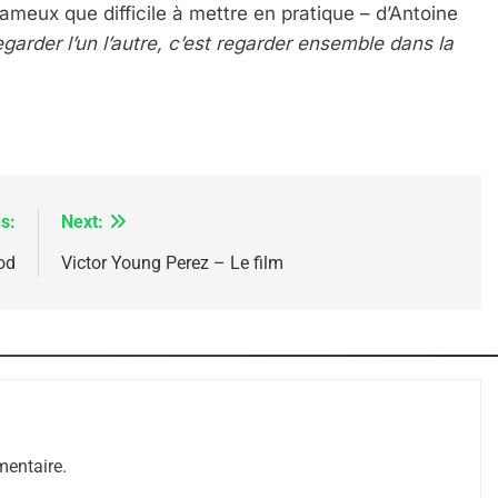
fameux que difficile à mettre en pratique – d’Antoine
egarder l’un l’autre, c’est regarder ensemble dans la
s:
Next:
e Tafraout, Le Miel De Tadla Azilal Consacrés P
od
Victor Young Perez – Le film
entaire.