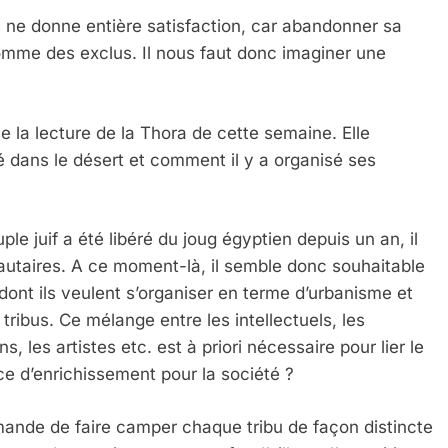
s ne donne entière satisfaction, car abandonner sa
omme des exclus. Il nous faut donc imaginer une
 la lecture de la Thora de cette semaine. Elle
né dans le désert et comment il y a organisé ses
ple juif a été libéré du joug égyptien depuis un an, il
autaires. A ce moment-là, il semble donc souhaitable
 dont ils veulent s’organiser en terme d’urbanisme et
 tribus. Ce mélange entre les intellectuels, les
 Meurtrière Selon Le Rapport D’ADL Contre L’anti
, les artistes etc. est à priori nécessaire pour lier le
rce d’enrichissement pour la société ?
emande de faire camper chaque tribu de façon distincte